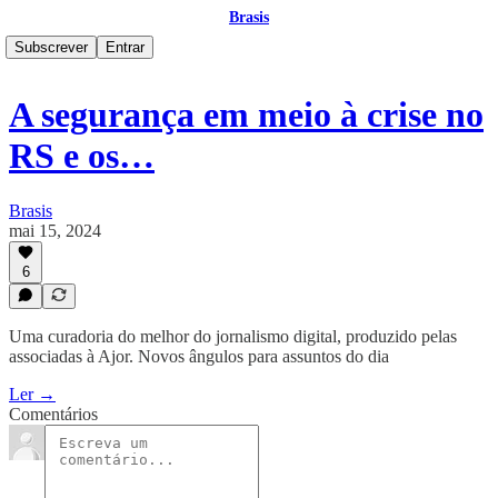
Brasis
Subscrever
Entrar
A segurança em meio à crise no
RS e os…
Brasis
mai 15, 2024
6
Uma curadoria do melhor do jornalismo digital, produzido pelas
associadas à Ajor. Novos ângulos para assuntos do dia
Ler →
Comentários