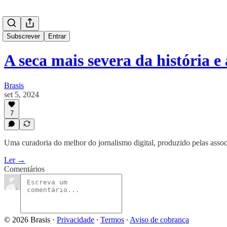
Subscrever
Entrar
A seca mais severa da história 
Brasis
set 5, 2024
7
Uma curadoria do melhor do jornalismo digital, produzido pelas assoc
Ler →
Comentários
© 2026 Brasis
·
Privacidade
∙
Termos
∙
Aviso de cobrança