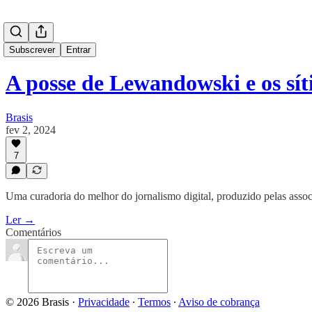
Subscrever
Entrar
A posse de Lewandowski e os sí
Brasis
fev 2, 2024
7
Uma curadoria do melhor do jornalismo digital, produzido pelas assoc
Ler →
Comentários
© 2026 Brasis
·
Privacidade
∙
Termos
∙
Aviso de cobrança