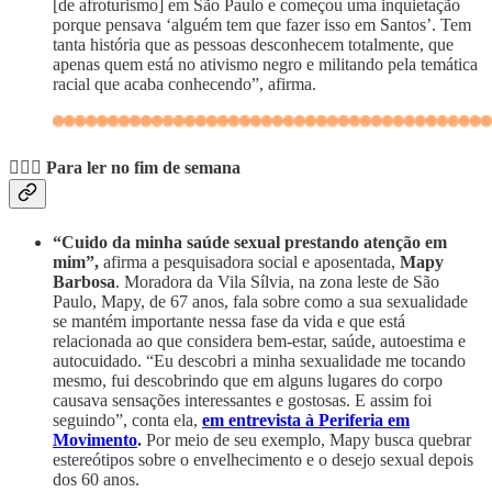
[de afroturismo] em São Paulo e começou uma inquietação
porque pensava ‘alguém tem que fazer isso em Santos’. Tem
tanta história que as pessoas desconhecem totalmente, que
apenas quem está no ativismo negro e militando pela temática
racial que acaba conhecendo”, afirma.
💆🏽‍♀️ Para ler no fim de semana
“Cuido da minha saúde sexual prestando atenção em
mim”,
afirma a pesquisadora social e aposentada,
Mapy
Barbosa
. Moradora da Vila Sílvia, na zona leste de São
Paulo, Mapy, de 67 anos, fala sobre como a sua sexualidade
se mantém importante nessa fase da vida e que está
relacionada ao que considera bem-estar, saúde, autoestima e
autocuidado. “Eu descobri a minha sexualidade me tocando
mesmo, fui descobrindo que em alguns lugares do corpo
causava sensações interessantes e gostosas. E assim foi
seguindo”, conta ela,
em entrevista à Periferia em
Movimento
.
Por meio de seu exemplo, Mapy busca quebrar
estereótipos sobre o envelhecimento e o desejo sexual depois
dos 60 anos.