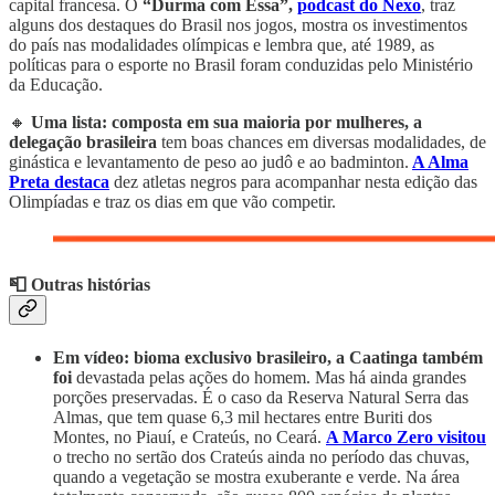
capital francesa. O
“Durma com Essa”,
podcast do Nexo
, traz
alguns dos destaques do Brasil nos jogos, mostra os investimentos
do país nas modalidades olímpicas e lembra que, até 1989, as
políticas para o esporte no Brasil foram conduzidas pelo Ministério
da Educação.
🔸
Uma lista: composta em sua maioria por mulheres, a
delegação brasileira
tem boas chances em diversas modalidades, de
ginástica e levantamento de peso ao judô e ao badminton.
A Alma
Preta destaca
dez atletas negros para acompanhar nesta edição das
Olimpíadas e traz os dias em que vão competir.
📮 Outras histórias
Em vídeo: bioma exclusivo brasileiro, a Caatinga também
foi
devastada
pelas ações do homem. Mas há ainda grandes
porções preservadas. É o caso da Reserva Natural Serra das
Almas, que tem quase 6,3 mil hectares entre Buriti dos
Montes, no Piauí, e Crateús, no Ceará.
A Marco Zero visitou
o trecho no sertão dos Crateús ainda no período das chuvas,
quando a vegetação se mostra exuberante e verde. Na área