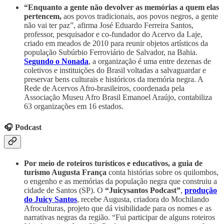
“Enquanto a gente não devolver as memórias a quem elas
pertencem,
aos povos tradicionais, aos povos negros, a gente
não vai ter paz”, afirma José Eduardo Ferreira Santos,
professor, pesquisador e co-fundador do Acervo da Laje,
criado em meados de 2010 para reunir objetos artísticos da
população Subúrbio Ferroviário de Salvador, na Bahia.
Segundo o Nonada
, a organização é uma entre dezenas de
coletivos e instituições do Brasil voltadas a salvaguardar e
preservar bens culturais e históricos da memória negra. A
Rede de Acervos Afro-brasileiros, coordenada pela
Associação Museu Afro Brasil Emanoel Araújo, contabiliza
63 organizações em 16 estados.
🎧 Podcast
Por meio de roteiros turísticos e educativos,
a guia de
turismo Augusta França
conta histórias sobre os quilombos,
o engenho e as memórias da população negra que construiu a
cidade de Santos (SP). O
“Juicysantos Podcast”
,
produção
do Juicy Santos
, recebe Augusta, criadora do Mochilando
Afroculturas, projeto que dá visibilidade para os nomes e as
narrativas negras da região. “Fui participar de alguns roteiros