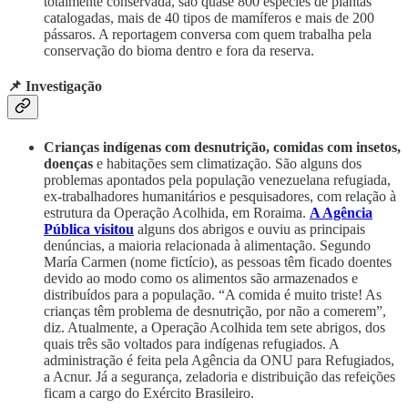
totalmente conservada, são quase 800 espécies de plantas
catalogadas, mais de 40 tipos de mamíferos e mais de 200
pássaros. A reportagem conversa com quem trabalha pela
conservação do bioma dentro e fora da reserva.
📌 Investigação
Crianças indígenas com desnutrição, comidas com insetos,
doenças
e
habitações sem climatização. São alguns dos
problemas apontados pela população venezuelana refugiada,
ex-trabalhadores humanitários e pesquisadores, com relação à
estrutura da Operação Acolhida, em Roraima.
A Agência
Pública visitou
alguns dos abrigos e ouviu as principais
denúncias, a maioria relacionada à alimentação. Segundo
María Carmen (nome fictício), as pessoas têm ficado doentes
devido ao modo como os alimentos são armazenados e
distribuídos para a população. “A comida é muito triste! As
crianças têm problema de desnutrição, por não a comerem”,
diz. Atualmente, a Operação Acolhida tem sete abrigos, dos
quais três são voltados para indígenas refugiados. A
administração é feita pela Agência da ONU para Refugiados,
a Acnur. Já a segurança, zeladoria e distribuição das refeições
ficam a cargo do Exército Brasileiro.