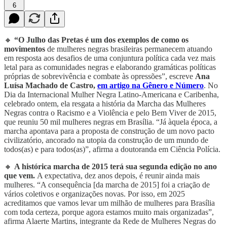
6
🔸
“O Julho das Pretas é um dos exemplos de como os
movimentos
de mulheres negras brasileiras permanecem atuando
em resposta aos desafios de uma conjuntura política cada vez mais
letal para as comunidades negras e elaborando gramáticas políticas
próprias de sobrevivência e combate às opressões”, escreve
Ana
Luísa Machado de Castro,
em artigo na Gênero e Número
. No
Dia da Internacional Mulher Negra Latino-Americana e Caribenha,
celebrado ontem, ela resgata a história da Marcha das Mulheres
Negras contra o Racismo e a Violência e pelo Bem Viver de 2015,
que reuniu 50 mil mulheres negras em Brasília. “Já àquela época, a
marcha apontava para a proposta de construção de um novo pacto
civilizatório, ancorado na utopia da construção de um mundo de
todos(as) e para todos(as)”, afirma a doutoranda em Ciência Polícia.
🔸
A histórica marcha de 2015 terá sua segunda edição no ano
que vem.
A expectativa, dez anos depois, é reunir ainda mais
mulheres. “A consequência [da marcha de 2015] foi a criação de
vários coletivos e organizações novas. Por isso, em 2025
acreditamos que vamos levar um milhão de mulheres para Brasília
com toda certeza, porque agora estamos muito mais organizadas”,
afirma Alaerte Martins, integrante da Rede de Mulheres Negras do