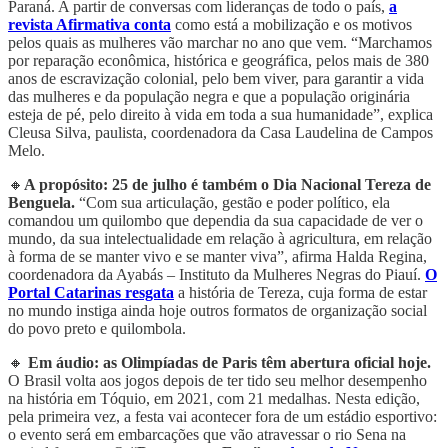
Paraná. A partir de conversas com lideranças de todo o país,
a
revista Afirmativa conta
como está a mobilização e os motivos
pelos quais as mulheres vão marchar no ano que vem. “Marchamos
por reparação econômica, histórica e geográfica, pelos mais de 380
anos de escravização colonial, pelo bem viver, para garantir a vida
das mulheres e da população negra e que a população originária
esteja de pé, pelo direito à vida em toda a sua humanidade”, explica
Cleusa Silva, paulista, coordenadora da Casa Laudelina de Campos
Melo.
🔸
A propósito: 25 de julho é também o Dia Nacional Tereza de
Benguela.
“Com sua articulação, gestão e poder político, ela
comandou um quilombo que dependia da sua capacidade de ver o
mundo, da sua intelectualidade em relação à agricultura, em relação
à forma de se manter vivo e se manter viva”, afirma Halda Regina,
coordenadora da Ayabás – Instituto da Mulheres Negras do Piauí.
O
Portal Catarinas resgata
a história de Tereza, cuja forma de estar
no mundo instiga ainda hoje outros formatos de organização social
do povo preto e quilombola.
🔸
Em áudio: as Olimpíadas de Paris têm abertura oficial hoje.
O Brasil volta aos jogos depois de ter tido seu melhor desempenho
na história em Tóquio, em 2021, com 21 medalhas. Nesta edição,
pela primeira vez, a festa vai acontecer fora de um estádio esportivo:
o evento será em embarcações que vão atravessar o rio Sena na