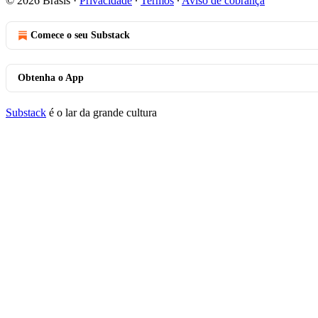
© 2026 Brasis
·
Privacidade
∙
Termos
∙
Aviso de cobrança
Comece o seu Substack
Obtenha o App
Substack
é o lar da grande cultura