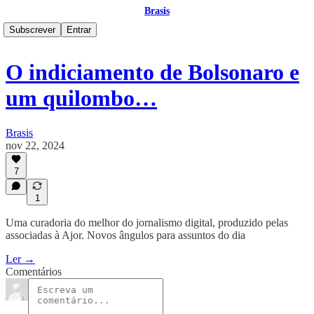
Brasis
Subscrever
Entrar
O indiciamento de Bolsonaro e
um quilombo…
Brasis
nov 22, 2024
7
1
Uma curadoria do melhor do jornalismo digital, produzido pelas
associadas à Ajor. Novos ângulos para assuntos do dia
Ler →
Comentários