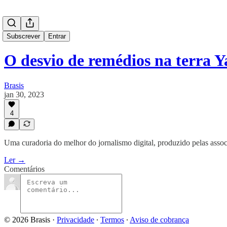
Subscrever
Entrar
O desvio de remédios na terra
Brasis
jan 30, 2023
4
Uma curadoria do melhor do jornalismo digital, produzido pelas assoc
Ler →
Comentários
© 2026 Brasis
·
Privacidade
∙
Termos
∙
Aviso de cobrança