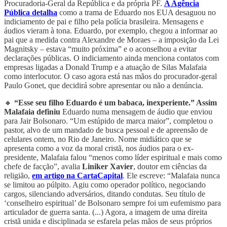
Procuradoria-Geral da República e da própria PF.
A Agência
Pública detalha
como a trama de Eduardo nos EUA desaguou no
indiciamento de pai e filho pela polícia brasileira. Mensagens e
áudios vieram à tona. Eduardo, por exemplo, chegou a informar ao
pai que a medida contra Alexandre de Moraes – a imposição da Lei
Magnitsky – estava “muito próxima” e o aconselhou a evitar
declarações públicas. O indiciamento ainda menciona contatos com
empresas ligadas a Donald Trump e a atuação de Silas Malafaia
como interlocutor. O caso agora está nas mãos do procurador-geral
Paulo Gonet, que decidirá sobre apresentar ou não a denúncia.
🔸
“Esse seu filho Eduardo é um babaca, inexperiente.” Assim
Malafaia definiu
Eduardo numa mensagem de áudio que enviou
para Jair Bolsonaro. “Um estúpido de marca maior”, completou o
pastor, alvo de um mandado de busca pessoal e de apreensão de
celulares ontem, no Rio de Janeiro. Nome midiático que se
apresenta como a voz da moral cristã, nos áudios para o ex-
presidente, Malafaia falou “menos como líder espiritual e mais como
chefe de facção”, avalia
Liniker Xavier
, doutor em ciências da
religião,
em artigo na CartaCapital
. Ele escreve: “Malafaia nunca
se limitou ao púlpito. Agiu como operador político, negociando
cargos, silenciando adversários, ditando condutas. Seu título de
‘conselheiro espiritual’ de Bolsonaro sempre foi um eufemismo para
articulador de guerra santa. (...) Agora, a imagem de uma direita
cristã unida e disciplinada se esfarela pelas mãos de seus próprios