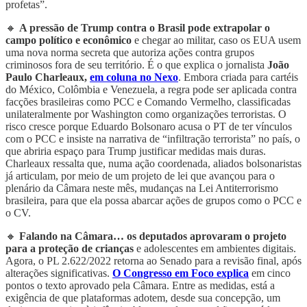
profetas”.
🔸
A pressão de Trump contra o Brasil pode extrapolar o
campo político e econômico
e chegar ao militar, caso os EUA usem
uma nova norma secreta que autoriza ações contra grupos
criminosos fora de seu território. É o que explica o jornalista
João
Paulo Charleaux,
em coluna no Nexo
. Embora criada para cartéis
do México, Colômbia e Venezuela, a regra pode ser aplicada contra
facções brasileiras como PCC e Comando Vermelho, classificadas
unilateralmente por Washington como organizações terroristas. O
risco cresce porque Eduardo Bolsonaro acusa o PT de ter vínculos
com o PCC e insiste na narrativa de “infiltração terrorista” no país, o
que abriria espaço para Trump justificar medidas mais duras.
Charleaux ressalta que, numa ação coordenada, aliados bolsonaristas
já articulam, por meio de um projeto de lei que avançou para o
plenário da Câmara neste mês, mudanças na Lei Antiterrorismo
brasileira, para que ela possa abarcar ações de grupos como o PCC e
o CV.
🔸
Falando na Câmara… os deputados aprovaram o projeto
para a proteção de crianças
e adolescentes em ambientes digitais.
Agora, o PL 2.622/2022 retorna ao Senado para a revisão final, após
alterações significativas.
O Congresso em Foco explica
em cinco
pontos o texto aprovado pela Câmara. Entre as medidas, está a
exigência de que plataformas adotem, desde sua concepção, um