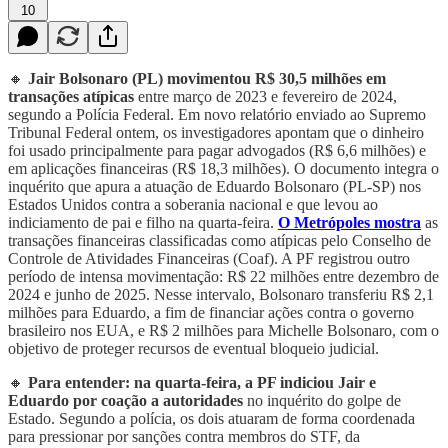
10
🔸
Jair Bolsonaro (PL) movimentou R$ 30,5 milhões
em
transações atípicas
entre março de 2023 e fevereiro de 2024,
segundo a Polícia Federal. Em novo relatório enviado ao Supremo
Tribunal Federal ontem, os investigadores apontam que o dinheiro
foi usado principalmente para pagar advogados (R$ 6,6 milhões) e
em aplicações financeiras (R$ 18,3 milhões). O documento integra o
inquérito que apura a atuação de Eduardo Bolsonaro (PL-SP) nos
Estados Unidos contra a soberania nacional e que levou ao
indiciamento de pai e filho na quarta-feira.
O Metrópoles mostra
as
transações financeiras classificadas como atípicas pelo Conselho de
Controle de Atividades Financeiras (Coaf). A PF registrou outro
período de intensa movimentação: R$ 22 milhões entre dezembro de
2024 e junho de 2025. Nesse intervalo, Bolsonaro transferiu R$ 2,1
milhões para Eduardo, a fim de financiar ações contra o governo
brasileiro nos EUA, e R$ 2 milhões para Michelle Bolsonaro, com o
objetivo de proteger recursos de eventual bloqueio judicial.
🔸
Para entender: na quarta-feira, a PF indiciou Jair e
Eduardo por coação a autoridades
no inquérito do golpe de
Estado. Segundo a polícia, os dois atuaram de forma coordenada
para pressionar por sanções contra membros do STF, da