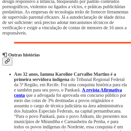
design responsivo à infância, bloqueando por padrão conteúdos
pornográficos, violentos ou ligados a vícios, e práticas publicitárias
predatórias. As empresas de tecnologia terão de fornecer ferramentas
de supervisão parental eficazes. Já a autodeclaração de idade deixa
de ser suficiente: será preciso adotar mecanismos técnicos de
verificação e exigir a vinculação de contas de menores de 16 anos a
responsáveis.
📮 Outras histórias
Aos 32 anos, Iamma Karoline Carvalho Martins é a
primeira servidora indígena
do Tribunal Regional Federal
da 5ª Região, em Recife. Foi uma conquista histórica para ela
e também para seu povo, o Pankará.
A revista Afirmativa
conta
que a advogada foi aprovada em concurso público por
meio das cotas de 3% destinadas a povos originários e
assumiu o cargo de técnica judiciária na área administrativa
dos Juizados Especiais Federais, na capital pernambucana.
“Para o povo Pankará, para o povo Atikum, tão presentes nos
municípios de Mirandiba e Carnaubeira da Penha, e para
todos os povos indígenas do Nordeste, essa conquista é um