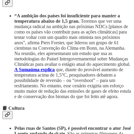
“A ambição dos países foi insuficiente para manter a
temperatura abaixo de 1,5 grau.
Teremos que ver uma
mudança radical na ambição nas próximas NDCs [planos de
como os países vão contribuir para as ações climáticas] para
tentar voltar com um quadro mais otimista nos próximos
anos”, afirma Piers Forster, que liderou um grupo de 61
cientistas na Convenção do Clima em Bonn, na Alemanha.
Na reunião, eles apresentaram um estudo que usa as
metodologias do Painel Intergovernamental sobre Mudanças
Climáticas para avaliar o estágio atual do aquecimento global.
A Sumaúma explica
que, diante do provável aumento de
temperatura acima de 1,5°C, pesquisadores debatem a
possibilidade de reversão – ou “overshoot” – para um
resfriamento. No entanto, esse cenário exigiria um esforço
muito maior de redução das emissões de gases de efeito estufa
e de conservação dos biomas do que foi feito até agora.
📙 Cultura
Pelas ruas de Santos (SP), é possível encontrar o ator José
Loreto andando de skate
. São as primeiras filmagens da