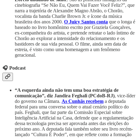
cinebiografia “Se Não Eu, Quem Vai Fazer Você Feliz?”, que
narra a trajetória de Alexandre Magno Abrão, o Chorão,
vocalista da banda Charlie Brown Jr. e ícone da música
brasileira dos anos 2000.
O Juicy Santos conta
que o longa é
baseado no livro homônimo escrito por Graziela Gonçalves,
ex-companheira do artista, e pretende retratar o lado íntimo de
Chorão ao explorar a intensidade do relacionamento e os
bastidores de sua vida pessoal. O filme, ainda sem data de
estreia, é visto como uma homenagem a um fenômeno
geracional.
🎧 Podcast
“A esquerda ainda não tem uma boa estratégia de
comunicação”, diz Jandira Feghali (PCdoB-RJ)
, vice-líder
do governo na Câmara.
As Cunhãs
recebem
a deputada
federal para uma conversa sobre o atual cenário político do
país. Feghali, que faz parte da Comissão Especial sobre
Inteligência Artificial na Casa, defende que a regulamentação
dessa tecnologia precisa ser aprovada antes das eleições do
próximo ano. A deputada fala também sobre seu livro recém-
lançado “Cultura É Poder”, em que reflete como a formação