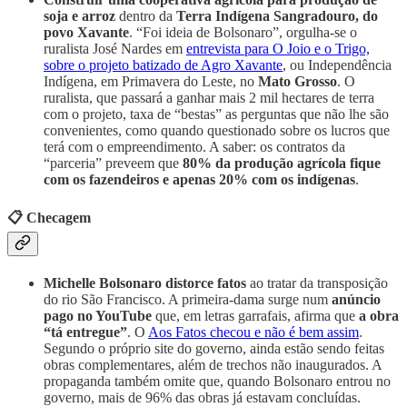
soja e arroz
dentro da
Terra Indígena Sangradouro, do
povo Xavante
. “Foi ideia de Bolsonaro”, orgulha-se o
ruralista José Nardes em
entrevista para O Joio e o Trigo,
sobre o projeto batizado de Agro Xavante
, ou Independência
Indígena, em Primavera do Leste, no
Mato Grosso
. O
ruralista, que passará a ganhar mais 2 mil hectares de terra
com o projeto, taxa de “bestas” as perguntas que não lhe são
convenientes, como quando questionado sobre os lucros que
terá com o empreendimento. A saber: os contratos da
“parceria” preveem que
80% da produção agrícola fique
com os fazendeiros e apenas 20% com os indígenas
.
📋 Checagem
Michelle Bolsonaro distorce fatos
ao tratar da transposição
do rio São Francisco. A primeira-dama surge num
anúncio
pago no YouTube
que, em letras garrafais, afirma que
a obra
“tá entregue”
. O
Aos Fatos checou e não é bem assim
.
Segundo o próprio site do governo, ainda estão sendo feitas
obras complementares, além de trechos não inaugurados. A
propaganda também omite que, quando Bolsonaro entrou no
governo, mais de 96% das obras já estavam concluídas.