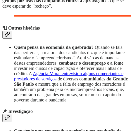
grupos por trás das campanhas contra a aprovação
e o que se
deve esperar do “rechaço”.
📮 Outras histórias
Quem pensa na economia da quebrada?
Quando se fala
das periferias, a maioria dos candidatos diz que é importante
estimular o “empreendedorismo”. Aqui vão as demandas
destes empreendedores:
combater o desemprego e a fome
,
investir em cursos de capacitação e oferecer mais linhas de
crédito. A
Agência Mural entrevistou alguns comerciantes e
prestadores de serviços
de diversas
comunidades da Grande
São Paulo
e mostra que a falta de emprego dos moradores é
também um problema para os microempresários locais, que,
ao contrário das grandes empresas, sofreram sem apoio do
governo durante a pandemia.
📌 Investigação
Construir uma cooperativa agrícola para produção de