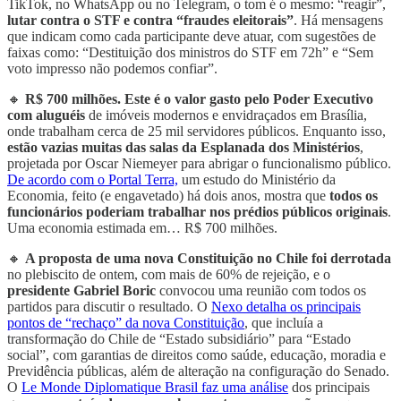
TikTok, no WhatsApp ou no Telegram, o tom é o mesmo: “reagir”,
lutar contra o STF e contra “fraudes eleitorais”
. Há mensagens
que indicam como cada participante deve atuar, com sugestões de
faixas como: “Destituição dos ministros do STF em 72h” e “Sem
voto impresso não podemos confiar”.
🔸
R$ 700 milhões. Este é o valor gasto pelo Poder Executivo
com aluguéis
de imóveis modernos e envidraçados em Brasília,
onde trabalham cerca de 25 mil servidores públicos. Enquanto isso,
estão vazias muitas das salas da Esplanada dos Ministérios
,
projetada por Oscar Niemeyer para abrigar o funcionalismo público.
De acordo com o Portal Terra,
um estudo do Ministério da
Economia, feito (e engavetado) há dois anos, mostra que
todos os
funcionários poderiam trabalhar nos prédios públicos originais
.
Uma economia estimada em… R$ 700 milhões.
🔸
A proposta de uma nova Constituição no Chile foi derrotada
no plebiscito de ontem, com mais de 60% de rejeição, e o
presidente Gabriel Boric
convocou uma reunião com todos os
partidos para discutir o resultado. O
Nexo detalha os principais
pontos de “rechaço” da nova Constituição
, que incluía a
transformação do Chile de “Estado subsidiário” para “Estado
social”, com garantias de direitos como saúde, educação, moradia e
Previdência públicas, além de alteração na configuração do Senado.
O
Le Monde Diplomatique Brasil faz uma análise
dos principais