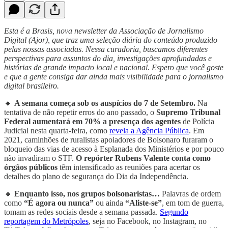
Esta é a Brasis, nova newsletter da Associação de Jornalismo
Digital (Ajor), que traz uma seleção diária do conteúdo produzido
pelas nossas associadas. Nessa curadoria, buscamos diferentes
perspectivas para assuntos do dia, investigações aprofundadas e
histórias de grande impacto local e nacional. Espero que você goste
e que a gente consiga dar ainda mais visibilidade para o jornalismo
digital brasileiro.
🔸
A semana começa sob os auspícios do 7 de Setembro.
Na
tentativa de não repetir erros do ano passado, o
Supremo Tribunal
Federal aumentará em 70% a presença dos agentes
de Polícia
Judicial nesta quarta-feira, como
revela a Agência Pública
. Em
2021, caminhões de ruralistas apoiadores de Bolsonaro furaram o
bloqueio das vias de acesso à Esplanada dos Ministérios e por pouco
não invadiram o STF.
O repórter Rubens Valente conta como
órgãos públicos
têm intensificado as reuniões para acertar os
detalhes do plano de segurança do Dia da Independência.
🔸
Enquanto isso, nos grupos bolsonaristas…
Palavras de ordem
como
“É agora ou nunca”
ou ainda
“Aliste-se”
, em tom de guerra,
tomam as redes sociais desde a semana passada.
Segundo
reportagem do Metrópoles
, seja no Facebook, no Instagram, no