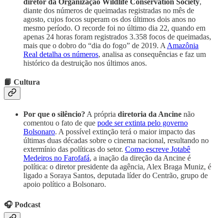
diretor da Organização Wildlife Conservation Society
,
diante dos números de queimadas registradas no mês de
agosto, cujos focos superam os dos últimos dois anos no
mesmo período. O recorde foi no último dia 22, quando em
apenas 24 horas foram registrados 3.358 focos de queimadas,
mais que o dobro do “dia do fogo” de 2019. A
Amazônia
Real detalha os números
, analisa as consequências e faz um
histórico da destruição nos últimos anos.
📙 Cultura
Por que o silêncio?
A própria
diretoria da Ancine
não
comentou o fato de que
pode ser extinta pelo governo
Bolsonaro
. A possível extinção terá o maior impacto das
últimas duas décadas sobre o cinema nacional, resultando no
extermínio das políticas do setor.
Como escreve Jotabê
Medeiros no Farofafá
, a inação da direção da Ancine é
política: o diretor presidente da agência, Alex Braga Muniz, é
ligado a Soraya Santos, deputada líder do Centrão, grupo de
apoio político a Bolsonaro.
🎧 Podcast