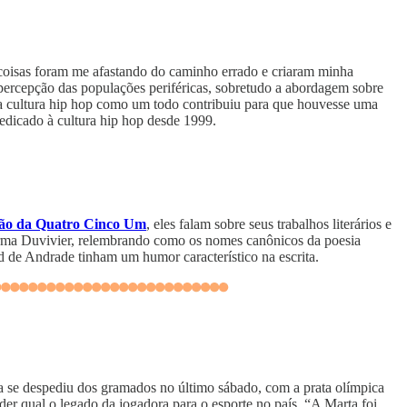
 coisas foram me afastando do caminho errado e criaram minha
percepção das populações periféricas, sobretudo a abordagem sobre
as a cultura hip hop como um todo contribuiu para que houvesse uma
dedicado à cultura hip hop desde 1999.
ão da Quatro Cinco Um
, eles falam sobre seus trabalhos literários e
firma Duvivier, relembrando como os nomes canônicos da poesia
 de Andrade tinham um humor característico na escrita.
a se despediu dos gramados no último sábado, com a prata olímpica
r qual o legado da jogadora para o esporte no país. “A Marta foi