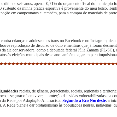
os últimos seis anos, apenas 0,71% do orçamento fiscal do município foi
“O sustento da minha prática esportiva é proveniente do meu bolso. Tenh
rticipação em campeonatos e, também, para a compra de materiais de pr
s
contra crianças e adolescentes trans no Facebook e no Instagram, de
 houve reprodução de discurso de ódio e mentiras que já foram desment
tes da ala conservadora, como a deputada federal Júlia Zanatta (PL-SC
tos às eleições municipais deste ano também pagaram para impulsionar
sigualdades
raciais, de gênero, geracionais, sociais, regionais e territori
o foco assegurar o bem viver, a proteção das vidas vulnerabilizadas e a 
va da Rede por Adaptação Antirracista.
Segundo a Eco Nordeste
, a in
dos. A Rede planeja dar protagonismo às populações negras, indígenas, q