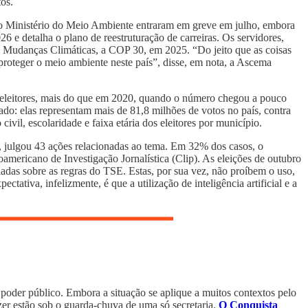
ntos.
o Ministério do Meio Ambiente entraram em greve em julho, embora
6 e detalha o plano de reestruturação de carreiras. Os servidores,
s Mudanças Climáticas, a COP 30, em 2025. “Do jeito que as coisas
e proteger o meio ambiente neste país”, disse, em nota, a Ascema
de eleitores, mais do que em 2020, quando o número chegou a pouco
ado: elas representam mais de 81,8 milhões de votos no país, contra
il, escolaridade e faixa etária dos eleitores por município.
e, julgou 43 ações relacionadas ao tema. Em 32% dos casos, o
americano de Investigação Jornalística (Clip). As eleições de outubro
iadas sobre as regras do TSE. Estas, por sua vez, não proíbem o uso,
iva, infelizmente, é que a utilização de inteligência artificial e a
poder público. Embora a situação se aplique a muitos contextos pelo
lazer estão sob o guarda-chuva de uma só secretaria.
O Conquista