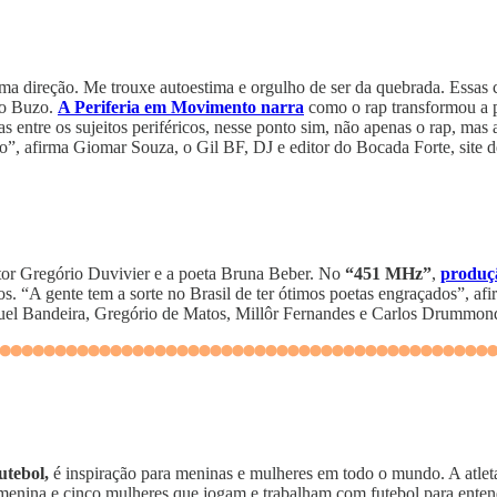
ma direção. Me trouxe autoestima e orgulho de ser da quebrada. Essas
dro Buzo.
A Periferia em Movimento narra
como o rap transformou a 
as entre os sujeitos periféricos, nesse ponto sim, não apenas o rap, m
so”, afirma Giomar Souza, o Gil BF, DJ e editor do Bocada Forte, site 
itor Gregório Duvivier e a poeta Bruna Beber. No
“451 MHz”
,
produç
. “A gente tem a sorte no Brasil de ter ótimos poetas engraçados”, a
uel Bandeira, Gregório de Matos, Millôr Fernandes e Carlos Drummond
utebol,
é inspiração para meninas e mulheres em todo o mundo. A atlet
enina e cinco mulheres que jogam e trabalham com futebol para entende