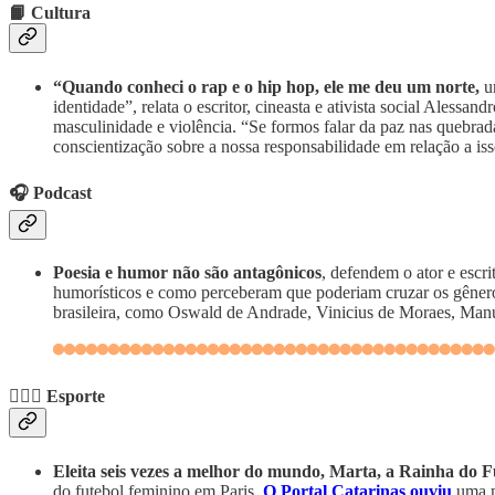
📙 Cultura
“Quando conheci o rap e o hip hop, ele me deu um norte,
u
identidade”, relata o escritor, cineasta e ativista social Alessan
masculinidade e violência. “Se formos falar da paz nas quebrad
conscientização sobre a nossa responsabilidade em relação a is
🎧 Podcast
Poesia e humor não são antagônicos
, defendem o ator e escr
humorísticos e como perceberam que poderiam cruzar os gêneros
brasileira, como Oswald de Andrade, Vinicius de Moraes, Man
🏃🏾‍♀️ Esporte
Eleita seis vezes a melhor do mundo, Marta, a Rainha do F
do futebol feminino em Paris.
O Portal Catarinas ouviu
uma m