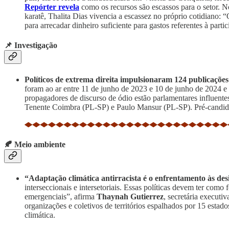
Repórter revela
como os recursos são escassos para o setor. N
karatê, Thalita Dias vivencia a escassez no próprio cotidiano: 
para arrecadar dinheiro suficiente para gastos referentes à pa
📌 Investigação
Políticos de extrema direita impulsionaram 124 publicaçõe
foram ao ar entre 11 de junho de 2023 e 10 de junho de 2024 e
propagadores de discurso de ódio estão parlamentares influen
Tenente Coimbra (PL-SP) e Paulo Mansur (PL-SP). Pré-candida
🍂 Meio ambiente
“Adaptação climática antirracista é o enfrentamento às de
interseccionais e intersetoriais. Essas políticas devem ter com
emergenciais”, afirma
Thaynah Gutierrez
, secretária executi
organizações e coletivos de territórios espalhados por 15 esta
climática.