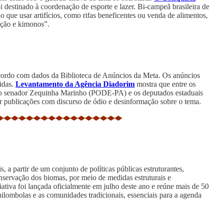
 destinado à coordenação de esporte e lazer. Bi-campeã brasileira de
o que usar artifícios, como rifas beneficentes ou venda de alimentos,
oteção e kimonos”.
 acordo com dados da Biblioteca de Anúncios da Meta. Os anúncios
idas.
Levantamento da Agência Diadorim
mostra que entre os
), o senador Zequinha Marinho (PODE-PA) e os deputados estaduais
 publicações com discurso de ódio e desinformação sobre o tema.
ais, a partir de um conjunto de políticas públicas estruturantes,
conservação dos biomas, por meio de medidas estruturais e
iciativa foi lançada oficialmente em julho deste ano e reúne mais de 50
uilombolas e as comunidades tradicionais, essenciais para a agenda