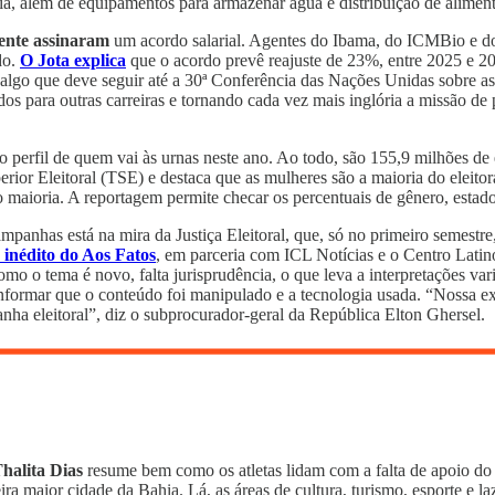
ia, além de equipamentos para armazenar água e distribuição de alime
ente assinaram
um acordo salarial. Agentes do Ibama, do ICMBio e d
do.
O Jota explica
que o acordo prevê reajuste de 23%, entre 2025 e 202
algo que deve seguir até a 30ª Conferência das Nações Unidas sobre a
ados para outras carreiras e tornando cada vez mais inglória a missão d
 o perfil de quem vai às urnas neste ano. Ao todo, são 155,9 milhões 
rior Eleitoral (TSE) e destaca que as mulheres são a maioria do eleitor
ioria. A reportagem permite checar os percentuais de gênero, estado civ
ampanhas está na mira da Justiça Eleitoral, que, só no primeiro semestr
inédito do Aos Fatos
, em parceria com ICL Notícias e o Centro Latino
mo o tema é novo, falta jurisprudência, o que leva a interpretações var
ar que o conteúdo foi manipulado e a tecnologia usada. “Nossa expectat
nha eleitoral”, diz o subprocurador-geral da República Elton Ghersel.
Thalita Dias
resume bem como os atletas lidam com a falta de apoio do 
ceira maior cidade da Bahia. Lá, as áreas de cultura, turismo, esporte e 