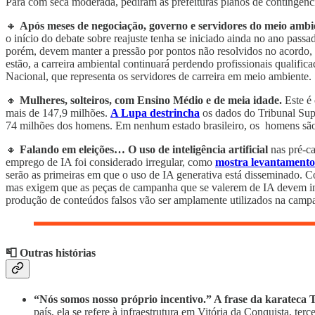
Pará com seca moderada, pediram às prefeituras planos de contingênc
🔸
Após meses de negociação, governo e servidores do meio ambi
o início do debate sobre reajuste tenha se iniciado ainda no ano passa
porém, devem manter a pressão por pontos não resolvidos no acordo, 
estão, a carreira ambiental continuará perdendo profissionais qualific
Nacional, que representa os servidores de carreira em meio ambiente.
🔸
Mulheres, solteiros, com Ensino Médio e de meia idade.
Este é
mais de 147,9 milhões.
A Lupa destrincha
os dados do Tribunal Supe
74 milhões dos homens. Em nenhum estado brasileiro, os homens são ma
🔸
Falando em eleições… O uso de inteligência artificial
nas pré-c
emprego de IA foi considerado irregular, como
mostra levantamento 
serão as primeiras em que o uso de IA generativa está disseminado. Co
mas exigem que as peças de campanha que se valerem de IA devem inform
produção de conteúdos falsos vão ser amplamente utilizados na campa
📮 Outras histórias
“Nós somos nosso próprio incentivo.” A frase da karateca 
país, ela se refere à infraestrutura em Vitória da Conquista, ter