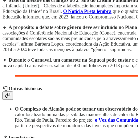
🔸
Mais da metade das crianças do 2º ano do Ensino Fundament
a Infância (Unicef). “Ciclos de alfabetização incompletos impactam so
Educação da Unicef no Brasil.
O Notícia Preta lembra
que o quadro 
Educação informou que, em 2023, lançou o Compromisso Nacional Cri
🔸
A propósito: o debate sobre gênero deve ser incluído no Plano
associações à Conferência Nacional de Educação (Conae), encerrada o
comunidades escolares são as mais prejudicadas pelo atravessamento d
escolas”, afirma Bárbara Lopes, coordenadora da Ação Educativa, u
2014 a 2024 teve todas as menções à palavra “gênero” suprimidas.
🔸
Durante o Carnaval, um camarote na Sapucaí pode custar
o e
nova capital carnavalesca: saltou de 500 mil foliões em 2013 para 5
📮 Outras histórias
O Complexo do Alemão pode se tornar um observatório do 
calor localizado numa das já sabidas maiores ilhas de calor do 
Rio, Tainá de Paula. Parceiro do projeto,
o Voz das Comunida
partir de perspectivas de moradores das favelas que compõem 
📌 Investigação