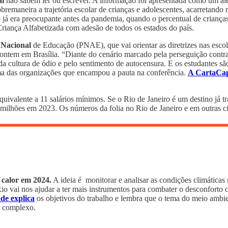
al
não sabem ler ou escrever. A informação foi apresentada como um al
bremaneira a trajetória escolar de crianças e adolescentes, acarretand
já era preocupante antes da pandemia, quando o percentual de crianças 
ança Alfabetizada com adesão de todos os estados do país.
 Nacional
de Educação (PNAE), que vai orientar as diretrizes nas escol
ntem em Brasília. “Diante do cenário marcado pela perseguição contra
a cultura de ódio e pelo sentimento de autocensura. E os estudantes sã
ma das organizações que encampou a pauta na conferência.
A CartaCap
quivalente a 11 salários mínimos. Se o Rio de Janeiro é um destino já 
,2 milhões em 2023. Os números da folia no Rio de Janeiro e em outras
calor em 2024.
A ideia é monitorar e analisar as condições climática
Rio vai nos ajudar a ter mais instrumentos para combater o desconforto c
de explica
os objetivos do trabalho e lembra que o tema do meio ambie
o complexo.