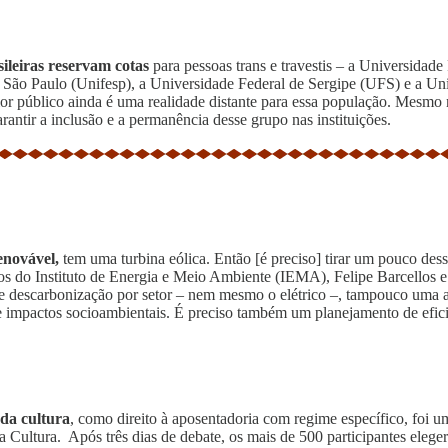
ileiras reservam cotas
para pessoas trans e travestis – a Universidad
 São Paulo (Unifesp), a Universidade Federal de Sergipe (UFS) e a Uni
ior público ainda é uma realidade distante para essa população. Mesm
antir a inclusão e a permanência desse grupo nas instituições.
enovável,
tem uma turbina eólica. Então [é preciso] tirar um pouco des
tos do Instituto de Energia e Meio Ambiente (IEMA), Felipe Barcellos 
de descarbonização por setor – nem mesmo o elétrico –, tampouco uma a
 de impactos socioambientais. É preciso também um planejamento de efici
 da cultura
, como direito à aposentadoria com regime específico, foi 
a Cultura. Após três dias de debate, os mais de 500 participantes eleg