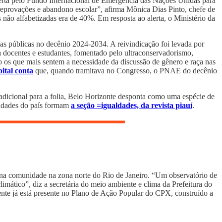
erta pelo Fundo Internacional de Emergência das Nações Unidas para
o reprovações e abandono escolar”, afirma Mônica Dias Pinto, chefe de
não alfabetizadas era de 40%. Em resposta ao alerta, o Ministério da
as públicas no decênio 2024-2034. A reivindicação foi levada por
 docentes e estudantes, fomentado pelo ultraconservadorismo,
o os que mais sentem a necessidade da discussão de gênero e raça nas
ital conta
que, quando tramitava no Congresso, o PNAE do decênio
tradicional para a folia, Belo Horizonte desponta como uma espécie de
 cidades do país formam
a seção =igualdades, da revista piauí
.
s na comunidade na zona norte do Rio de Janeiro. “Um observatório de
limático”, diz a secretária do meio ambiente e clima da Prefeitura do
nte já está presente no Plano de Ação Popular do CPX, construído a