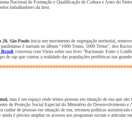
ma Nacional de Formação e Qualificação de Cultura e Artes do Sistema
pelos trabalhadores da área.
lo 20, São Paulo
inicia um movimento de segregação territorial, remove
s paulistanas é narrada no álbum “1000 Trutas, 1000 Tretas”, dos Racio
Brasil
, conversa com Vieira sobre seu livro “Racionais: Entre o Gati
po de rap que contou a realidade das populações periféricas nas grandes
rmal,
mas é um espaço onde temos pessoas em situação de rua que são t
mento de Proteção Social Especial do Ministério do Desenvolvimento e 
uidar de pessoas em situação de rua, retomou políticas assistenciais e 
ainda é preciso ampliar os acessos aos programas sociais e articular me