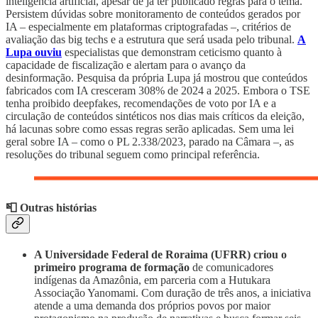
inteligência artificial, apesar de já ter publicado regras para o tema.
Persistem dúvidas sobre monitoramento de conteúdos gerados por
IA – especialmente em plataformas criptografadas –, critérios de
avaliação das big techs e a estrutura que será usada pelo tribunal.
A
Lupa ouviu
especialistas que demonstram ceticismo quanto à
capacidade de fiscalização e alertam para o avanço da
desinformação. Pesquisa da própria Lupa já mostrou que conteúdos
fabricados com IA cresceram 308% de 2024 a 2025. Embora o TSE
tenha proibido deepfakes, recomendações de voto por IA e a
circulação de conteúdos sintéticos nos dias mais críticos da eleição,
há lacunas sobre como essas regras serão aplicadas. Sem uma lei
geral sobre IA – como o PL 2.338/2023, parado na Câmara –, as
resoluções do tribunal seguem como principal referência.
📮 Outras histórias
A Universidade Federal de Roraima (UFRR) criou o
primeiro programa de formação
de comunicadores
indígenas da Amazônia, em parceria com a Hutukara
Associação Yanomami. Com duração de três anos, a iniciativa
atende a uma demanda dos próprios povos por maior