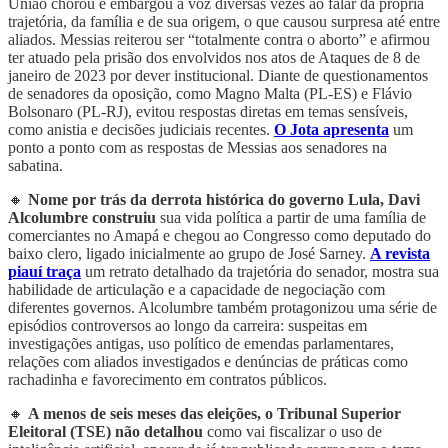
União chorou e embargou a voz diversas vezes ao falar da própria
trajetória, da família e de sua origem, o que causou surpresa até entre
aliados. Messias reiterou ser “totalmente contra o aborto” e afirmou
ter atuado pela prisão dos envolvidos nos atos de Ataques de 8 de
janeiro de 2023 por dever institucional. Diante de questionamentos
de senadores da oposição, como Magno Malta (PL-ES) e Flávio
Bolsonaro (PL-RJ), evitou respostas diretas em temas sensíveis,
como anistia e decisões judiciais recentes.
O Jota apresenta
um
ponto a ponto com as respostas de Messias aos senadores na
sabatina.
🔸
Nome por trás da derrota histórica do governo Lula, Davi
Alcolumbre construiu
sua vida política a partir de uma família de
comerciantes no Amapá e chegou ao Congresso como deputado do
baixo clero, ligado inicialmente ao grupo de José Sarney.
A revista
piauí traça
um retrato detalhado da trajetória do senador, mostra sua
habilidade de articulação e a capacidade de negociação com
diferentes governos. Alcolumbre também protagonizou uma série de
episódios controversos ao longo da carreira: suspeitas em
investigações antigas, uso político de emendas parlamentares,
relações com aliados investigados e denúncias de práticas como
rachadinha e favorecimento em contratos públicos.
🔸
A menos de seis meses das eleições, o Tribunal Superior
Eleitoral (TSE) não detalhou
como vai fiscalizar o uso de