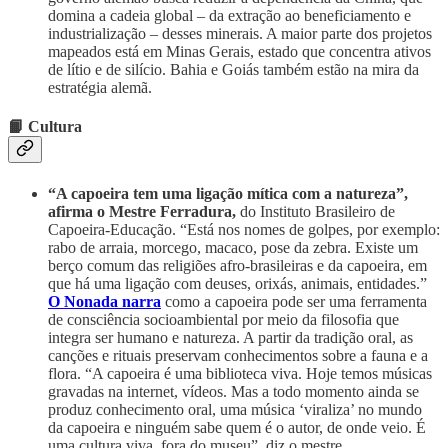
domina a cadeia global – da extração ao beneficiamento e
industrialização – desses minerais. A maior parte dos projetos
mapeados está em Minas Gerais, estado que concentra ativos
de lítio e de silício. Bahia e Goiás também estão na mira da
estratégia alemã.
📙 Cultura
“A capoeira tem uma ligação mítica com a natureza”,
afirma o Mestre Ferradura,
do Instituto Brasileiro de
Capoeira-Educação. “Está nos nomes de golpes, por exemplo:
rabo de arraia, morcego, macaco, pose da zebra. Existe um
berço comum das religiões afro-brasileiras e da capoeira, em
que há uma ligação com deuses, orixás, animais, entidades.”
O Nonada narra
como a capoeira pode ser uma ferramenta
de consciência socioambiental por meio da filosofia que
integra ser humano e natureza. A partir da tradição oral, as
canções e rituais preservam conhecimentos sobre a fauna e a
flora. “A capoeira é uma biblioteca viva. Hoje temos músicas
gravadas na internet, vídeos. Mas a todo momento ainda se
produz conhecimento oral, uma música ‘viraliza’ no mundo
da capoeira e ninguém sabe quem é o autor, de onde veio. É
uma cultura viva, fora do museu”, diz o mestre.