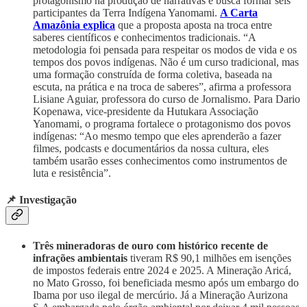
protagonismo na produção de narrativas e busca formar seis
participantes da Terra Indígena Yanomami.
A Carta
Amazônia explica
que a proposta aposta na troca entre
saberes científicos e conhecimentos tradicionais. “A
metodologia foi pensada para respeitar os modos de vida e os
tempos dos povos indígenas. Não é um curso tradicional, mas
uma formação construída de forma coletiva, baseada na
escuta, na prática e na troca de saberes”, afirma a professora
Lisiane Aguiar, professora do curso de Jornalismo. Para Dario
Kopenawa, vice-presidente da Hutukara Associação
Yanomami, o programa fortalece o protagonismo dos povos
indígenas: “Ao mesmo tempo que eles aprenderão a fazer
filmes, podcasts e documentários da nossa cultura, eles
também usarão esses conhecimentos como instrumentos de
luta e resistência”.
📌 Investigação
Três mineradoras de ouro com histórico recente de
infrações ambientais
tiveram R$ 90,1 milhões em isenções
de impostos federais entre 2024 e 2025. A Mineração Aricá,
no Mato Grosso, foi beneficiada mesmo após um embargo do
Ibama por uso ilegal de mercúrio. Já a Mineração Aurizona