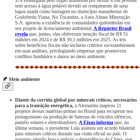
S.A embargada pelo órgão ambiental por deixar 4 mil pessoas
sem acesso à água potável devido ao rompimento de uma
lagoa usada como barragem no município maranhense de
Godofredo Viana. No Tocantins, a Aura Almas Mineração
S.A. ignorou a existência de comunidades quilombolas em
seu projeto de licenciamento ambiental.
A Repórter Brasil
revela
que, juntas, elas obtiveram isenção fiscal de R$ 51
milhões em 2024 e de R$ 39,1 milhões em 2025. As leis
sobre benefícios fiscais não incluem critérios socioambientais
em suas análises, privilegiando empresas que promovem
conflitos fundiários e danos ao meio ambiente.
🍂 Meio ambiente
Diante da corrida global por minerais críticos, necessários
para a transição energética,
a Alemanha mapeou 21
projetos dessas matérias-primas no Brasil para recuperar seu
protagonismo na produção de baterias de veículos elétricos,
painéis solares e eletrolisadores.
A Eixos informa
que, na
última semana, o presidente Lula assinou um acordo bilateral
para minerais críticos durante sua visita oficial ao país. O
governo alemão busca reduzir a dependência da China, que