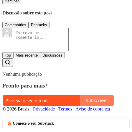
Partilhar
Discussão sobre este post
Comentários
Restacks
Top
Mais recente
Discussões
Nenhuma publicação
Pronto para mais?
Subscrever
© 2026 Brasis
·
Privacidade
∙
Termos
∙
Aviso de cobrança
Comece o seu Substack