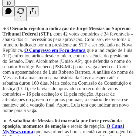
10
1
🔸
O Senado rejeitou a indicação de Jorge Messias ao Supremo
Tribunal Federal (STF),
com 42 votos contrários e 34 favoráveis –
abaixo dos 41 necessários para aprovação. Com isso, ele se torna o
primeiro indicado por um presidente ao STF a ser rejeitado na Nova
República.
O Congresso em Foco destaca
que a indicação de Lula
(PT) enfrentou atritos desde o início, com resistência do presidente
do Senado, Davi Alcolumbre (União-AP), que defendia o nome do
senador Rodrigo Pacheco (PSB-MG) para a vaga aberta na Corte
com a aposentadoria de Luís Roberto Barroso. A análise do nome de
Messias foi a mais morosa na história da Casa: a espera até a
sabatina durou 160 dias. Mais cedo, na Comissão de Constituição e
Justiça (CCJ), ele havia sido aprovado com recorde de votos
contrários – 16 pela aceitação e 11 pela rejeição. Apesar de
articulações do governo e apoios pontuais, o cenário de divisão se
manteve até a votação final. Agora, Lula terá que indicar um novo
nome para a vaga.
🔸
A sabatina de Messias foi marcada por forte pressão da
oposição, momentos de emoção
e receio de rejeição.
O Canal
MyNews conta
que, nas primeiras horas, o então advogado-geral da