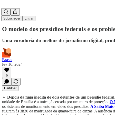
Subscrever
Entrar
O modelo dos presídios federais e os prob
Uma curadoria do melhor do jornalismo digital, prod
Brasis
fev 16, 2024
6
Partilhar
🔸
Depois da fuga inédita de dois detentos de um presídio federal
unidade de Brasília é a única já cercada por um muro de proteção.
O 
os sistemas de monitoramento em vídeo dos presídios.
A Saiba Mais 
fugiram às 3h30 da madrugada da quarta-feira de cinzas. A ausência d