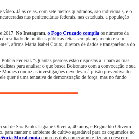
ídeo. Já as celas, com sete metros quadrados, são individuais, e o
ncarceradas nas penitenciárias federais, nas estaduais, a população
de 2017.
No Instagram,
o Fogo Cruzado compila
os números da
 é resultado de políticas públicas feitas sem planejamento e sem
te”, afirma Maria Isabel Couto, diretora de dados e transparência do
Polícia Federal. “Quantas pessoas estão dispostas a ir para as ruas
ialistas para analisar o que busca Bolsonaro com a convocação e sua
 Moraes conduz as investigações deve levar à prisão preventiva do
 ele quer é uma tentativa de demonstração de força, mas no fundo
a sul de São Paulo. Ligiane Oliveira, 40 anos, e Reginaldo Oliveira
rro, para manter o ambiente de cultivo agradável para os cogumelos no
gência Mural conta
como os dois começaram e fizeram crescer o