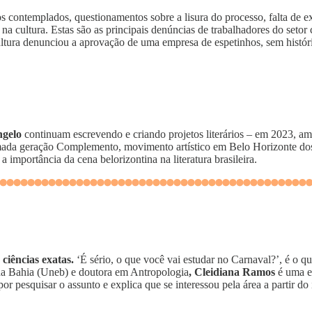
s contemplados, questionamentos sobre a lisura do processo, falta de ex
na cultura. Estas são as principais denúncias de trabalhadores do setor
ltura denunciou a aprovação de uma empresa de espetinhos, sem históri
Angelo
continuam escrevendo e criando projetos literários – em 2023, a
amada geração Complemento, movimento artístico em Belo Horizonte d
a importância da cena belorizontina na literatura brasileira.
 ciências exatas.
‘É sério, o que você vai estudar no Carnaval?’, é o 
da Bahia (Uneb) e doutora em Antropologia
,
Cleidiana Ramos
é uma es
r pesquisar o assunto e explica que se interessou pela área a partir do