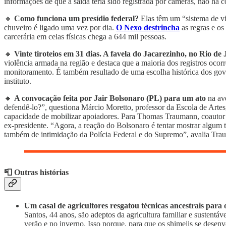
informações de que a saída teria sido registrada por câmeras, não há c
🔸
Como funciona um presídio federal?
Elas têm um “sistema de vi
chuveiro é ligado uma vez por dia.
O Nexo destrincha
as regras e os
carcerária em celas físicas chega a 644 mil pessoas.
🔸
Vinte tiroteios em 31 dias. A favela do Jacarezinho, no Rio de 
violência armada na região e destaca que a maioria dos registros ocor
monitoramento. É também resultado de uma escolha histórica dos gover
instituto.
🔸
A convocação feita por Jair Bolsonaro (PL) para um ato
na av
defendê-lo?”, questiona Márcio Moretto, professor da Escola de Art
capacidade de mobilizar apoiadores. Para Thomas Traumann, coautor 
ex-presidente. “Agora, a reação do Bolsonaro é tentar mostrar algum 
também de intimidação da Polícia Federal e do Supremo”, avalia Tra
📮 Outras histórias
Um casal de agricultores resgatou técnicas ancestrais para 
Santos, 44 anos, são adeptos da agricultura familiar e sustentá
verão e no inverno. Isso porque, para que os shimejis se dese