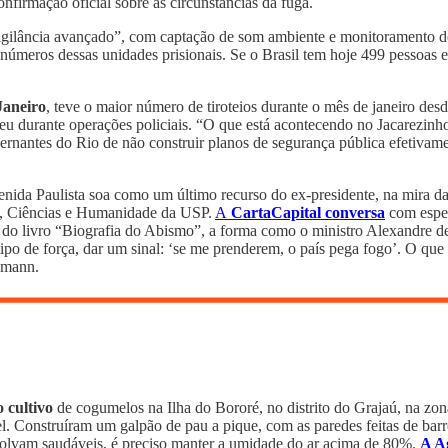
onfirmação oficial sobre as circunstâncias da fuga.
gilância avançado”, com captação de som ambiente e monitoramento de v
 números dessas unidades prisionais. Se o Brasil tem hoje 499 pessoas e
Janeiro
, teve o maior número de tiroteios durante o mês de janeiro des
reu durante operações policiais. “O que está acontecendo no Jacarezinho
nantes do Rio de não construir planos de segurança pública efetivamen
enida Paulista
soa como um último recurso do ex-presidente, na mira da 
es, Ciências e Humanidade da USP.
A
CartaCapital conversa
com espec
do livro “Biografia do Abismo”, a forma como o ministro Alexandre de
tipo de força, dar um sinal: ‘se me prenderem, o país pega fogo’. O que
umann.
o cultivo
de cogumelos na Ilha do Bororé, no distrito do Grajaú, na zon
vel. Construíram um galpão de pau a pique, com as paredes feitas de ba
nvolvam saudáveis, é preciso manter a umidade do ar acima de 80%.
A A