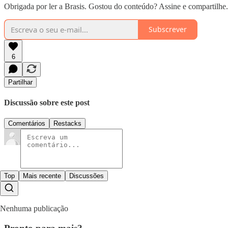
Obrigada por ler a Brasis. Gostou do conteúdo? Assine e compartilhe.
Subscrever
6
Partilhar
Discussão sobre este post
Comentários
Restacks
Top
Mais recente
Discussões
Nenhuma publicação