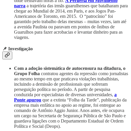
onde treinavam horas a fio.
A Periferia em Movimento
narra
a trajetória das irmãs guarulhenses que batalharam para
chegar ao Mundial de 2014, em Paris, e aos Jogos Pan-
Americanos de Toronto, em 2015. O “patrocínio” foi
garantido pelo trabalho delas mesmas – muitas vezes, iam até
a avenida Paulista ou paravam em pontos de ônibus de
Guarulhos para fazer acrobacias e levantar dinheiro para as
viagens.
📌 Investigação
Com a adoção sistemática de autocensura na ditadura, o
Grupo Folha
contratou
agentes da repressão como jornalistas
ao mesmo tempo em que praticava violações trabalhistas,
incluindo a demissão de profissionais que sofreram
perseguição política no período. A partir de pesquisa
conduzida por especialistas de diversas universidades,
a
Ponte apurou
que a extinta “Folha da Tarde”, publicação da
empresa mais enfática no apoio ao regime, foi entregue ao
comando de Antônio Aggio Junior. Anos antes, ele ocupava
um cargo na Secretaria de Segurança Pública de São Paulo e
guardava ligações com o Departamento Estadual de Ordem
Política e Social (Deops).