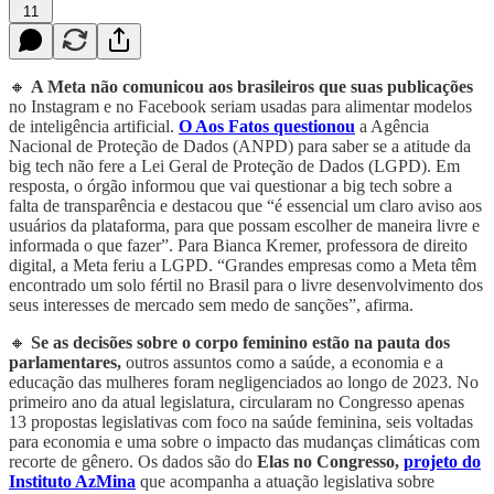
11
🔸
A Meta não comunicou aos brasileiros que suas publicações
no Instagram e no Facebook seriam usadas para alimentar modelos
de inteligência artificial.
O Aos Fatos questionou
a Agência
Nacional de Proteção de Dados (ANPD) para saber se a atitude da
big tech não fere a Lei Geral de Proteção de Dados (LGPD). Em
resposta, o órgão informou que vai questionar a big tech sobre a
falta de transparência e destacou que “é essencial um claro aviso aos
usuários da plataforma, para que possam escolher de maneira livre e
informada o que fazer”. Para Bianca Kremer, professora de direito
digital, a Meta feriu a LGPD. “Grandes empresas como a Meta têm
encontrado um solo fértil no Brasil para o livre desenvolvimento dos
seus interesses de mercado sem medo de sanções”, afirma.
🔸
Se as decisões sobre o corpo feminino estão na pauta dos
parlamentares,
outros assuntos como a saúde, a economia e a
educação das mulheres foram negligenciados ao longo de 2023. No
primeiro ano da atual legislatura, circularam no Congresso apenas
13 propostas legislativas com foco na saúde feminina, seis voltadas
para economia e uma sobre o impacto das mudanças climáticas com
recorte de gênero. Os dados são do
Elas no Congresso,
projeto do
Instituto AzMina
que acompanha a atuação legislativa sobre