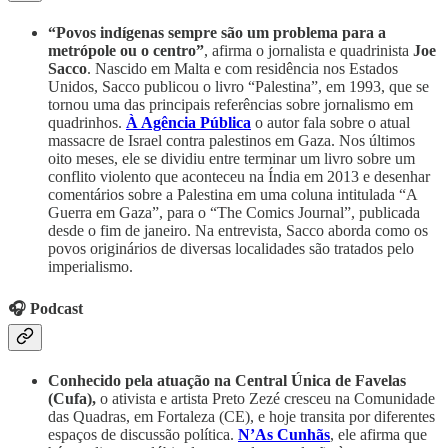
“Povos indígenas sempre são um problema para a
metrópole ou o centro”
, afirma o jornalista e quadrinista
Joe
Sacco
. Nascido em Malta e com residência nos Estados
Unidos, Sacco publicou o livro “Palestina”, em 1993, que se
tornou uma das principais referências sobre jornalismo em
quadrinhos.
À Agência Pública
o autor fala sobre o atual
massacre de Israel contra palestinos em Gaza. Nos últimos
oito meses, ele se dividiu entre terminar um livro sobre um
conflito violento que aconteceu na Índia em 2013 e desenhar
comentários sobre a Palestina em uma coluna intitulada “A
Guerra em Gaza”, para o “The Comics Journal”, publicada
desde o fim de janeiro. Na entrevista, Sacco aborda como os
povos originários de diversas localidades são tratados pelo
imperialismo.
🎧 Podcast
Conhecido pela atuação na Central Única de Favelas
(Cufa),
o ativista e artista Preto Zezé
cresceu na Comunidade
das Quadras, em Fortaleza (CE), e hoje transita por diferentes
espaços de discussão política.
N’As Cunhãs
, ele afirma que