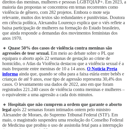
direitos das meninas, mulheres e pessoas LGBTQIAP+. Em 2023, a
maioria das propostas se concentrou em temas recorrentes como
violência de gênero, com 282 projetos. Embora o mote seja
relevante, muitos dos textos são redundantes e punitivistas. Doutora
em ciência política, Alexandra Lourenço explica que o viés reflete a
baixa participação de mulheres na formação do Estado brasileiro,
que ainda responde a demandas dos movimentos feministas dos
anos 1970.
🔸
Quase 50% dos casos de violência contra meninas são
agressões de teor sexual.
Em meio ao debate sobre o PL que
equipara o aborto após 22 semanas de gestação ao crime de
homicídio, o Atlas da Violência destacou que a violência sexual é a
mais frequente entre meninas de 10 a 14 anos.
O Notícia Preta
informa
ainda que, quando se olha para a faixa etária entre bebês e
crianças de até 9 anos, esse tipo de agressão representa 30,4% dos
casos. O levantamento usa dados de 2022, ano em que foram
registrados 221.240 casos de violência contra meninas e mulheres –
o equivalente a uma agressão a cada dois minutos.
🔸
Hospitais que não cumprem a ordem que garante o aborto
legal
após 22 semanas foram intimados ontem pelo ministro
Alexandre de Moraes, do Supremo Tribunal Federal (STF). Em
maio, o magistrado suspendeu uma resolução do Conselho Federal
de Medicina que proibiu o uso de assistolia fetal para a interrupção