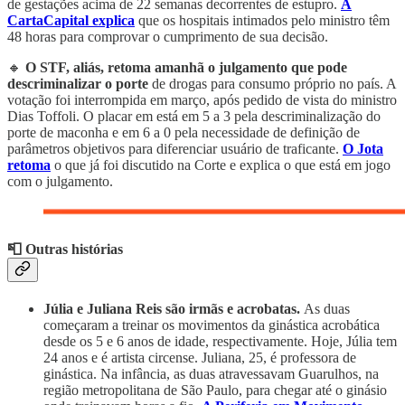
de gestações acima de 22 semanas decorrentes de estupro.
A
CartaCapital explica
que os hospitais intimados pelo ministro têm
48 horas para comprovar o cumprimento de sua decisão.
🔸
O STF, aliás, retoma amanhã o julgamento que pode
descriminalizar o porte
de drogas para consumo próprio no país. A
votação foi interrompida em março, após pedido de vista do ministro
Dias Toffoli. O placar em está em 5 a 3 pela descriminalização do
porte de maconha e em 6 a 0 pela necessidade de definição de
parâmetros objetivos para diferenciar usuário de traficante.
O Jota
retoma
o que já foi discutido na Corte e explica o que está em jogo
com o julgamento.
📮 Outras histórias
Júlia e Juliana Reis são irmãs e acrobatas.
As duas
começaram a treinar os movimentos da ginástica acrobática
desde os 5 e 6 anos de idade, respectivamente. Hoje, Júlia tem
24 anos e é artista circense. Juliana, 25, é professora de
ginástica. Na infância, as duas atravessavam Guarulhos, na
região metropolitana de São Paulo, para chegar até o ginásio