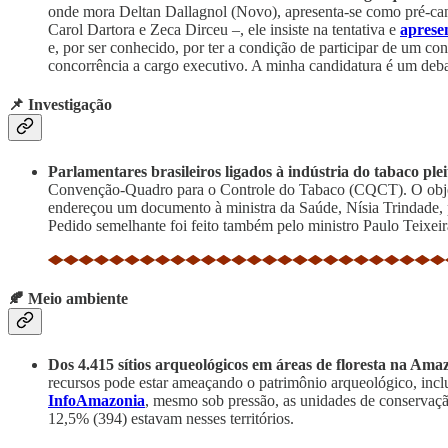
onde mora Deltan Dallagnol (Novo), apresenta-se como pré-cand
Carol Dartora e Zeca Dirceu –, ele insiste na tentativa e
aprese
e, por ser conhecido, por ter a condição de participar de um c
concorrência a cargo executivo. A minha candidatura é um debat
📌 Investigação
Parlamentares brasileiros ligados à indústria do tabaco ple
Convenção-Quadro para o Controle do Tabaco (CQCT). O objet
endereçou um documento à ministra da Saúde, Nísia Trindade, p
Pedido semelhante foi feito também pelo ministro Paulo Teixei
🍂 Meio ambiente
Dos 4.415 sítios arqueológicos em áreas de floresta na Ama
recursos pode estar ameaçando o patrimônio arqueológico, inclu
InfoAmazonia
, mesmo sob pressão, as unidades de conservação
12,5% (394) estavam nesses territórios.