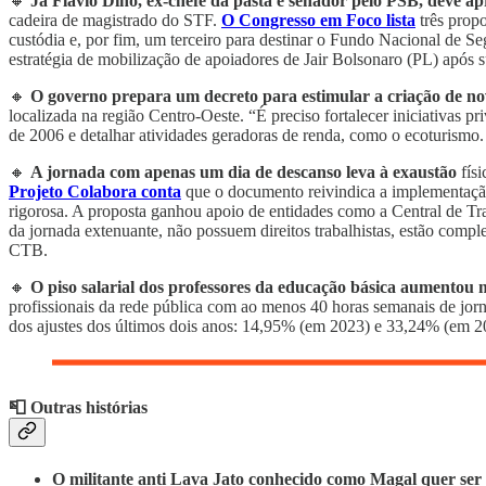
🔸
Já Flávio Dino, ex-chefe da pasta e senador pelo PSB, deve a
cadeira de magistrado do STF.
O Congresso em Foco lista
três propo
custódia e, por fim, um terceiro para destinar o Fundo Nacional de Se
estratégia de mobilização de apoiadores de Jair Bolsonaro (PL) após s
🔸
O governo prepara um decreto para estimular a criação de no
localizada na região Centro-Oeste. “É preciso fortalecer iniciativas 
de 2006 e detalhar atividades geradoras de renda, como o ecoturismo.
🔸
A jornada com apenas um dia de descanso leva à exaustão
físi
Projeto Colabora conta
que o documento reivindica a implementação d
rigorosa. A proposta ganhou apoio de entidades como a Central de Tra
da jornada extenuante, não possuem direitos trabalhistas, estão compl
CTB.
🔸
O piso salarial dos professores da educação básica aumentou
profissionais da rede pública com ao menos 40 horas semanais de jor
dos ajustes dos últimos dois anos: 14,95% (em 2023) e 33,24% (em 2
📮 Outras histórias
O militante anti Lava Jato conhecido como Magal quer ser 