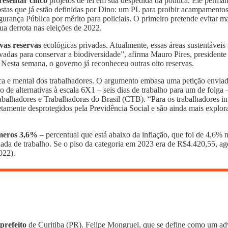
presentar cinco
projetos de lei em sua despedida da política. Ele perma
stas que já estão definidas por Dino: um PL para proibir acampamentos 
gurança Pública por mérito para policiais. O primeiro pretende evitar m
ua derrota nas eleições de 2022.
vas reservas
ecológicas privadas. Atualmente, essas áreas sustentáveis
privadas para conservar a biodiversidade”, afirma Mauro Pires, presiden
 Nesta semana, o governo já reconheceu outras oito reservas.
ca e mental dos trabalhadores. O argumento embasa uma petição enviad
e alternativas à escala 6X1 – seis dias de trabalho para um de folga –, 
balhadores e Trabalhadoras do Brasil (CTB). “Para os trabalhadores in
etamente desprotegidos pela Previdência Social e são ainda mais explor
 meros 3,6%
– percentual que está abaixo da inflação, que foi de 4,6% 
nada de trabalho. Se o piso da categoria em 2023 era de R$4.420,55, a
022).
prefeito
de Curitiba (PR). Felipe Mongruel, que se define como um adv