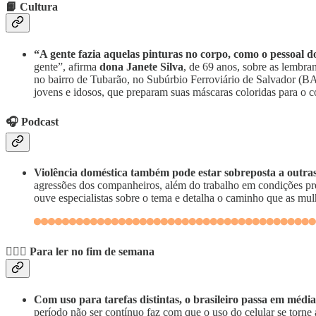
📙 Cultura
“A gente fazia aquelas pinturas no corpo, como o pessoal
gente”, afirma
dona Janete Silva
, de 69 anos, sobre as lembra
no bairro de Tubarão, no Subúrbio Ferroviário de Salvador (BA
jovens e idosos, que preparam suas máscaras coloridas para o co
🎧 Podcast
Violência doméstica também pode estar sobreposta a outras 
agressões dos companheiros, além do trabalho em condições pre
ouve especialistas sobre o tema e detalha o caminho que as mulh
💆🏽‍♀️
Para ler no fim de semana
Com uso para tarefas distintas, o brasileiro passa em médi
período não ser contínuo faz com que o uso do celular se torne