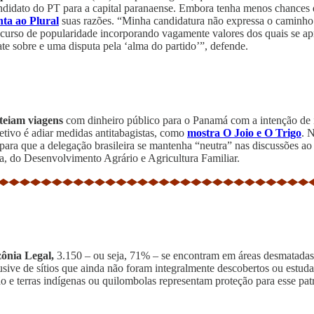
idato do PT para a capital paranaense. Embora tenha menos chances qu
nta ao Plural
suas razões. “Minha candidatura não expressa o caminho t
oncurso de popularidade incorporando vagamente valores dos quais se ap
e sobre e uma disputa pela ‘alma do partido’”, defende.
iteiam viagens
com dinheiro público para o Panamá com a intenção de i
ivo é adiar medidas antitabagistas, como
mostra O Joio e O Trigo
. 
ara que a delegação brasileira se mantenha “neutra” nas discussões ao
ra, do Desenvolvimento Agrário e Agricultura Familiar.
zônia Legal,
3.150 – ou seja, 71% – se encontram em áreas desmatadas. 
sive de sítios que ainda não foram integralmente descobertos ou estuda
 e terras indígenas ou quilombolas representam proteção para esse patr