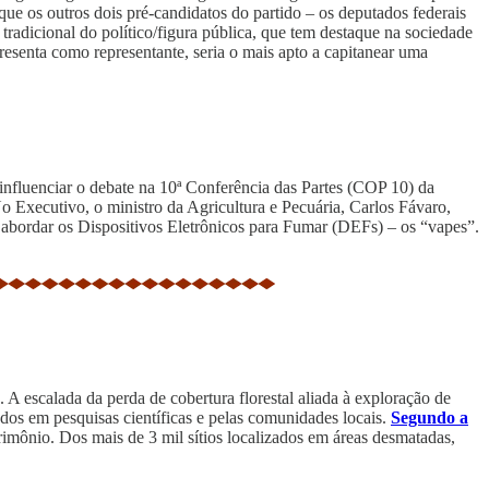
e os outros dois pré-candidatos do partido – os deputados federais
radicional do político/figura pública, que tem destaque na sociedade
resenta como representante, seria o mais apto a capitanear uma
nfluenciar o debate na 10ª Conferência das Partes (COP 10) da
No Executivo, o ministro da Agricultura e Pecuária, Carlos Fávaro,
 abordar os Dispositivos Eletrônicos para Fumar (DEFs) – os “vapes”.
A escalada da perda de cobertura florestal aliada à exploração de
dos em pesquisas científicas e pelas comunidades locais.
Segundo a
imônio. Dos mais de 3 mil sítios localizados em áreas desmatadas,