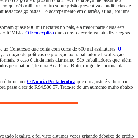
nece no cargo até o próximo dia 21 e, no dia seguinte, assume a
em quartéis militares, outro sobre prisão preventiva e audiências de
anifestações golpistas – o acampamento em quartéis, afinal, foi uma
 somam quase 900 mil hectares no país, e a maior parte delas está
te do ICMBio.
O Eco explica
que o novo decreto vai atualizar regras
a ao Congresso que conta com cerca de 600 mil assinaturas.
O
a criação de políticas de proteção ao trabalhador e fiscalização
formais, o caso é ainda mais alarmante. São trabalhadores que, além
ados pelo patrão”, lembra Ana Paula Brito, dirigente nacional da
no último ano.
O Notícia Preta lembra
que o reajuste é válido para
gora passa a ser de R$4.580,57. Trata-se de um aumento muito abaixo
ogado legalista e foi visto algumas vezes gritando debaixo do prédio