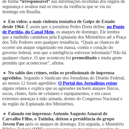
de forma
“irresponsável”
nas informações recebidas dos órgãos de
segurança e avaliou mal os riscos da violência que se viu no
domingo em Brasília.
🔸
Em vídeo: a mais violenta tentativa de Golpe de Estado
desde 1964.
É assim que o jornalista Pedro Doria define,
no Ponto
de Partida, do Canal Meio
, os ataques de domingo. Ele lembra
que a multidão caminhou pela Esplanada dos Ministérios até a Praça
dos Três Poderes sem qualquer resistência. “Quais as chances de
ocorrer um ataque organizado em massa, contra o coração do
governo federal, sem que a inteligência estivesse informada? Não há
qualquer chance. O que aconteceu foi
premeditado
e muita gente
permitiu que acontecesse”, afirma.
🔸
No saldo dos crimes, estão os profissionais de imprensa
agredidos
. Segundo o Sindicato dos Jornalistas do Distrito Federal,
ao menos 12 foram agredidos.
O Portal dos Jornalistas reúne
alguns relatos e explica que as agressões incluem ataques físicos,
socos, chutes, furto de celulares e equipamentos, e em casos
extremos ameaças à mão armada, dentro do Congresso Nacional e
da região da Esplanada dos Ministérios.
🔸
Falando em imprensa: Antonio Augusto Amaral de
Carvalho Filho, o Tutinha, deixou a presidência do grupo
Jovem Pan
após os ataques de domingo. Em seguida, o Ministério