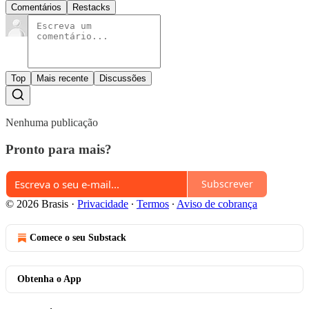
Comentários
Restacks
Top
Mais recente
Discussões
Nenhuma publicação
Pronto para mais?
Subscrever
© 2026 Brasis
·
Privacidade
∙
Termos
∙
Aviso de cobrança
Comece o seu Substack
Obtenha o App