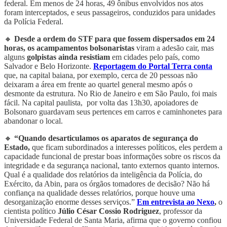
federal. Em menos de 24 horas, 49 ônibus envolvidos nos atos
foram interceptados, e seus passageiros, conduzidos para unidades
da Polícia Federal.
🔸
Desde a ordem do STF para que fossem dispersados em 24
horas, os acampamentos bolsonaristas
viram a adesão cair, mas
alguns
golpistas ainda resistiam
em cidades pelo país, como
Salvador e Belo Horizonte.
Reportagem do Portal Terra conta
que, na capital baiana, por exemplo, cerca de 20 pessoas não
deixaram a área em frente ao quartel general mesmo após o
desmonte da estrutura. No Rio de Janeiro e em São Paulo, foi mais
fácil. Na capital paulista, por volta das 13h30, apoiadores de
Bolsonaro guardavam seus pertences em carros e caminhonetes para
abandonar o local.
🔸
“Quando desarticulamos os aparatos de segurança do
Estado,
que ficam subordinados a interesses políticos, eles perdem a
capacidade funcional de prestar boas informações sobre os riscos da
integridade e da segurança nacional, tanto externos quanto internos.
Qual é a qualidade dos relatórios da inteligência da Polícia, do
Exército, da Abin, para os órgãos tomadores de decisão? Não há
confiança na qualidade desses relatórios, porque houve uma
desorganização enorme desses serviços.”
Em entrevista ao Nexo
,
o
cientista político
Júlio César Cossio Rodriguez
, professor da
Universidade Federal de Santa Maria, afirma que o governo confiou