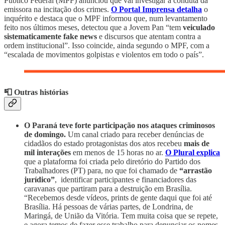
Público Federal (MPF) anunciou que vai investigar a conduta da
emissora na incitação dos crimes.
O Portal Imprensa detalha
o
inquérito e destaca que o MPF informou que, num levantamento
feito nos últimos meses, detectou que a Jovem Pan “tem
veiculado
sistematicamente fake news
e discursos que atentam contra a
ordem institucional”. Isso coincide, ainda segundo o MPF, com a
“escalada de movimentos golpistas e violentos em todo o país”.
📮 Outras histórias
O Paraná teve forte participação nos ataques criminosos
de domingo.
Um canal criado para receber denúncias de
cidadãos do estado protagonistas dos atos recebeu
mais de
mil interações
em menos de 15 horas no ar.
O Plural explica
que a plataforma foi criada pelo diretório do Partido dos
Trabalhadores (PT) para, no que foi chamado de
“arrastão
jurídico”
, identificar participantes e financiadores das
caravanas que partiram para a destruição em Brasília.
“Recebemos desde vídeos, prints de gente daqui que foi até
Brasília. Há pessoas de várias partes, de Londrina, de
Maringá, de União da Vitória. Tem muita coisa que se repete,
e agora temos de fazer esse trabalho para denunciar os nomes