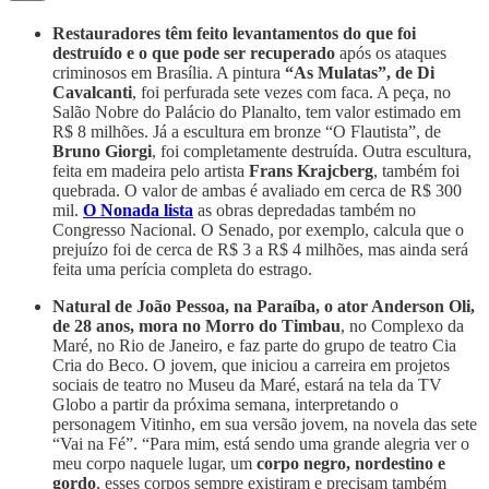
Restauradores têm feito levantamentos do que foi
destruído e o que pode ser recuperado
após os ataques
criminosos em Brasília. A pintura
“As Mulatas”, de Di
Cavalcanti
, foi perfurada sete vezes com faca. A peça, no
Salão Nobre do Palácio do Planalto, tem valor estimado em
R$ 8 milhões. Já a escultura em bronze “O Flautista”, de
Bruno Giorgi
, foi completamente destruída. Outra escultura,
feita em madeira pelo artista
Frans Krajcberg
, também foi
quebrada. O valor de ambas é avaliado em cerca de R$ 300
mil.
O Nonada lista
as obras depredadas também no
Congresso Nacional. O Senado, por exemplo, calcula que o
prejuízo foi de cerca de R$ 3 a R$ 4 milhões, mas ainda será
feita uma perícia completa do estrago.
Natural de João Pessoa, na Paraíba, o ator Anderson Oli,
de 28 anos, mora no Morro do Timbau
, no Complexo da
Maré, no Rio de Janeiro, e faz parte do grupo de teatro Cia
Cria do Beco. O jovem, que iniciou a carreira em projetos
sociais de teatro no Museu da Maré, estará na tela da TV
Globo a partir da próxima semana, interpretando o
personagem Vitinho, em sua versão jovem, na novela das sete
“Vai na Fé”. “Para mim, está sendo uma grande alegria ver o
meu corpo naquele lugar, um
corpo negro, nordestino e
gordo
, esses corpos sempre existiram e precisam também