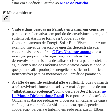
estar em evidência”, afirma ao
Maré de Notícias
.
🍂 Meio ambiente
Vinte e duas pessoas na Paraíba entraram em consenso
para buscar alternativas em prol do desenvolvimento regional
sustentável. Assim se formou a Cooperativa de
Compartilhamento de Energia Solar Bem Viver, que traz um
exemplo viável de geração de
energia descentralizada
,
cooperativista e solidária.
O Eco Nordeste aponta
que a
inovação proposta pela organização vai além: foi
desenvolvido um sistema de calhas e cisterna para a coleta de
água, com o uso dos módulos fotovoltaicos como telhado, o
que permite aliar produção energética e suficiência hídrica,
indispensável para os moradores do Semiárido paraibano.
A visão de mundo ocidental não é suficiente para garantir
a sobrevivência humana
, cada vez mais dependente de uma
“alfabetização ecológica”
, como descreve
Jörg Elbers,
no
Le Monde Diplomatique Brasil
. Isso porque a educação do
Ocidente acaba por reduzir os processos em cadeias de causa
e efeito, na contramão da vida no planeta, que depende de
cooperação, parceria e trabalho em rede para existir. Elbers