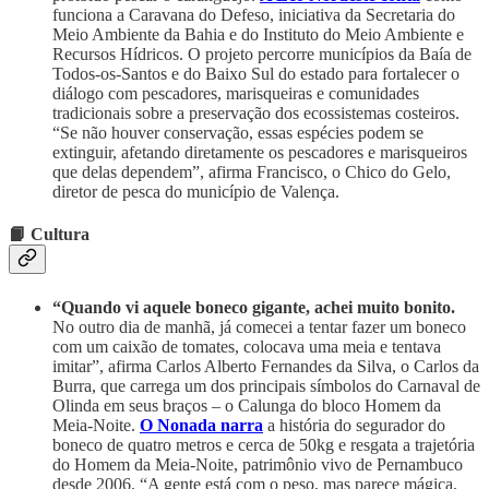
funciona
a Caravana do Defeso, iniciativa da Secretaria do
Meio Ambiente da Bahia e do Instituto do Meio Ambiente e
Recursos Hídricos. O projeto percorre municípios da Baía de
Todos-os-Santos e do Baixo Sul do estado para fortalecer o
diálogo com pescadores, marisqueiras e comunidades
tradicionais sobre a preservação dos ecossistemas costeiros.
“Se não houver conservação, essas espécies podem se
extinguir, afetando diretamente os pescadores e marisqueiros
que delas dependem”, afirma Francisco, o Chico do Gelo,
diretor de pesca do município de Valença.
📙 Cultura
“Quando vi aquele boneco gigante, achei muito bonito.
No outro dia de manhã, já comecei a tentar fazer um boneco
com um caixão de tomates, colocava uma meia e tentava
imitar”, afirma Carlos Alberto Fernandes da Silva, o Carlos da
Burra, que carrega um dos principais símbolos do Carnaval de
Olinda em seus braços – o Calunga do bloco Homem da
Meia-Noite.
O Nonada narra
a história do segurador do
boneco de quatro metros e cerca de 50kg e resgata a trajetória
do Homem da Meia-Noite, patrimônio vivo de Pernambuco
desde 2006. “A gente está com o peso, mas parece mágica,