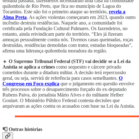
semana passada, fazendeiros incendiaram uma casa na comunidade
quilombola de Rio Preto, que fica no município de Lagoa do
Tocantins. Este não foi o primeiro ataque ao território,
revela a
Alma Preta
. As ações violentas começaram em 2023, quando outro
incêndio destruiu residências. Naquele ano, a comunidade foi
certificada pela Fundação Cultural Palmares. Os fazendeiros, no
entanto, ainda reivindicam parte do território. “Eles já fizeram
ameaças pessoalmente contra nós. Tivemos casas queimadas, roças
destruídas, residências demolidas com trator, estradas bloqueadas”,
afirma uma liderança quilombola moradora da região.
🔸
O Supremo Tribunal Federal (STF) vai decidir se a Lei da
Anistia se aplica a crimes
como sequestro e cárcere privado
cometidos durante a ditadura militar. A decisão terá repercussão
geral, ou seja, servirá de referência para casos semelhantes.
O
Congresso em Foco explica
que o julgamento em questão envolve
três processos sobre o desaparecimento forçado do ex-deputado
Rubens Paiva, do jornalista Mário Alves e do militante Helber
Goulart. O Ministério Público Federal contesta decisões que
arquivaram as ações contra os acusados com base na Lei da Anistia.
📮 Outras histórias