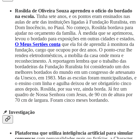
Rosilda de Oliveira Souza aprendeu o ofício do bordado
na escola.
Tinha sete anos, e os pontos eram ensinados nas
aulas de arte das instituições ligadas à Fundação Ruralista, em
Dom Inocêncio, no Piauí. No começo, Rosilda bordava para
ajudar no orçamento da família. À medida que se aprimorou,
levou o bordado para exposições em outras cidades e estados.
O Meus Sertões conta
que ela foi de aprendiz à monitora da
fundação, cargo que ocupou por dez anos. O ponto-cruz lhe
rendeu eletrodomésticos, a mobília da casa onde mora e
reconhecimento. A reportagem lembra que o trabalho das
bordadeiras da Fundação Ruralista foi considerado um dos
melhores bordados do mundo em um congresso de artesanato
da Unesco, em 1983. Mas as escolas foram municipalizadas, e
o ensino com linha e agulha deixou de ser obrigatório cinco
anos depois. Rosilda, por sua vez, ainda borda. Já fez um
quadro de Nossa Senhora com Jesus, de 90 cm de altura por
70 cm de largura. Foram cinco meses bordando.
📌 Investigação
Plataforma que utiliza inteligência artificial para simular
conversas
com personalidades reais ou fictícias, a Character