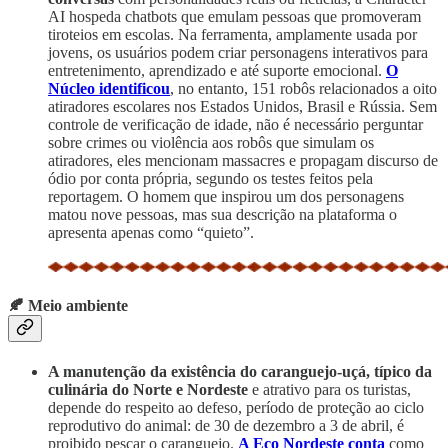
AI hospeda chatbots que emulam pessoas que promoveram
tiroteios em escolas. Na ferramenta, amplamente usada por
jovens, os usuários podem criar personagens interativos para
entretenimento, aprendizado e até suporte emocional.
O
Núcleo identificou
, no entanto, 151 robôs relacionados a oito
atiradores escolares nos Estados Unidos, Brasil e Rússia. Sem
controle de verificação de idade, não é necessário perguntar
sobre crimes ou violência aos robôs que simulam os
atiradores, eles mencionam massacres e propagam discurso de
ódio por conta própria, segundo os testes feitos pela
reportagem. O homem que inspirou um dos personagens
matou nove pessoas, mas sua descrição na plataforma o
apresenta apenas como “quieto”.
🍂 Meio ambiente
A manutenção da existência do caranguejo-uçá, típico da
culinária do Norte e Nordeste
e atrativo para os turistas,
depende do respeito ao defeso, período de proteção ao ciclo
reprodutivo do animal: de 30 de dezembro a 3 de abril, é
proibido pescar o caranguejo.
A Eco Nordeste conta
como