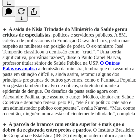
11
1
🔸
A saída de Nísia Trindade do Ministério da Saúde gerou
críticas de especialistas,
políticos e servidores públicos. A 8M,
coletivo de profissionais da Fundação Oswaldo Cruz, pediu mais
respeito às mulheres em posição de poder. O ex-ministro José
Temporão classificou a demissão como “cruel”. “Uma perda
significativa, por várias razões”, disse o Paulo Capel Narvai,
professor titular sênior de Saúde Pública na USP.
O Outras
Palavras analisa
a demissão da ministra, lembra que ela assumiu a
pasta em situação difícil e, ainda assim, retomou alguns dos
principais programas de outros governos, como o Farmácia Popular.
Sua gestão também foi alvo de críticas, sobretudo durante a
epidemia de dengue. Os desafios da pasta estão agora com
Alexandre Padilha, que assume o cargo. Médico, doutor em Saúde
Coletiva e deputado federal pelo PT, “ele é um político calejado e
um administrador público competente”, avalia Narvai. “Mas, contra
o centrão, ninguém nunca está suficientemente blindado”, completa.
🔸
A parcela de brancos com ensino superior é mais que o
dobro da registrada entre pretos e pardos.
O Instituto Brasileiro
de Geografia e Estatística (IBGE) divulgou ontem informações do