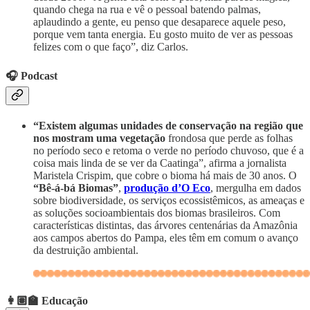
quando chega na rua e vê o pessoal batendo palmas,
aplaudindo a gente, eu penso que desaparece aquele peso,
porque vem tanta energia. Eu gosto muito de ver as pessoas
felizes com o que faço”, diz Carlos.
🎧 Podcast
“Existem algumas unidades de conservação na região que
nos mostram uma vegetação
frondosa que perde as folhas
no período seco e retoma o verde no período chuvoso, que é a
coisa mais linda de se ver da Caatinga”, afirma a jornalista
Maristela Crispim, que cobre o bioma há mais de 30 anos. O
“Bê-á-bá Biomas”
,
produção d’O Eco
, mergulha em dados
sobre biodiversidade, os serviços ecossistêmicos, as ameaças e
as soluções socioambientais dos biomas brasileiros. Com
características distintas, das árvores centenárias da Amazônia
aos campos abertos do Pampa, eles têm em comum o avanço
da destruição ambiental.
👩🏽‍🏫
Educação