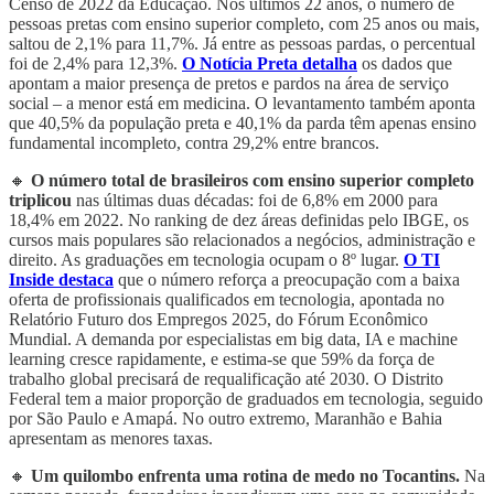
Censo de 2022 da Educação. Nos últimos 22 anos, o número de
pessoas pretas com ensino superior completo, com 25 anos ou mais,
saltou de 2,1% para 11,7%. Já entre as pessoas pardas, o percentual
foi de 2,4% para 12,3%.
O Notícia Preta detalha
os dados que
apontam a maior presença de pretos e pardos na área de serviço
social – a menor está em medicina. O levantamento também aponta
que 40,5% da população preta e 40,1% da parda têm apenas ensino
fundamental incompleto, contra 29,2% entre brancos.
🔸
O número total de brasileiros com ensino superior completo
triplicou
nas últimas duas décadas: foi de 6,8% em 2000 para
18,4% em 2022. No ranking de dez áreas definidas pelo IBGE, os
cursos mais populares são relacionados a negócios, administração e
direito. As graduações em tecnologia ocupam o 8º lugar.
O TI
Inside destaca
que o número reforça a preocupação com a baixa
oferta de profissionais qualificados em tecnologia, apontada no
Relatório Futuro dos Empregos 2025, do Fórum Econômico
Mundial. A demanda por especialistas em big data, IA e machine
learning cresce rapidamente, e estima-se que 59% da força de
trabalho global precisará de requalificação até 2030. O Distrito
Federal tem a maior proporção de graduados em tecnologia, seguido
por São Paulo e Amapá. No outro extremo, Maranhão e Bahia
apresentam as menores taxas.
🔸
Um quilombo enfrenta uma rotina de medo no Tocantins.
Na