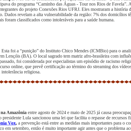
icipava do programa “Caminho das Águas - Tour nos Rios de Favela”. A
egrantes do projeto Conexões Rios UFRJ. Eles mostraram a história do 
. Dados revelam a alta vulnerabilidade da região: 7% dos domicílios tê
ais foram classificados como intoleráveis para a saúde humana.
.
Esta foi a “punição”
do Instituto Chico Mendes (ICMBio) para o anali
, em Lençóis (BA). O local sagrado tem matriz afro-brasileira com influ
passado, foi considerada por especialistas um episódio de racismo relig
rso online, que prevê certificação ao término do streaming dos vídeo
intolerância religiosa.
a na Amazônia
entre agosto de 2024 e maio de 2025 já causa preocupaç
 o presidente Lula sancionou uma lei que facilita o repasse de recursos
nia Vox
,
a prevenção está entre as medidas mais importantes para o co
ico em setembro, então é muito importante agir antes que o problema ac