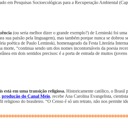
do em Pesquisas Socioecológicas para a Recuperação Ambiental (Capo
luência
(ou seria melhor dizer o grande exemplo?) de Leminski foi uma e
para sua paixão pela linguagem), mas também porque nunca se dobrou s
jetória poética de Paulo Leminski, homenageado da Festa Literária Intern
a morte, “continua sendo um dos nomes incontornáveis da poesia recent
ânea em dois sentidos precisos: é a porta de entrada de muitos (jovens 
s está em uma transição religiosa.
Historicamente católico, o Brasil 
,
produção do Canal Meio
, recebe Ana Carolina Evangelista, cientista 
fil religioso do brasileiro. “O Censo é só um retrato, não nos permite id