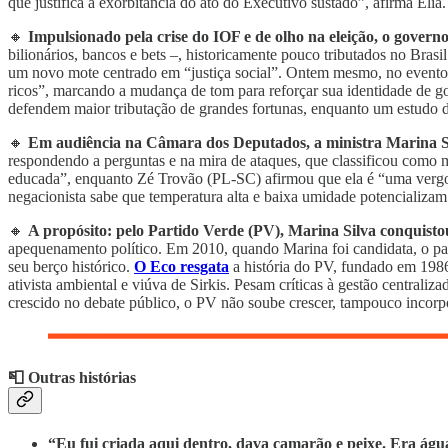
que justifica a exorbitância do ato do Executivo sustado”, afirma Elia.
🔸
Impulsionado pela crise do IOF e de olho na eleição, o govern
bilionários, bancos e bets –, historicamente pouco tributados no Bras
um novo mote centrado em “justiça social”. Ontem mesmo, no evento 
ricos”, marcando a mudança de tom para reforçar sua identidade de g
defendem maior tributação de grandes fortunas, enquanto um estudo d
🔸
Em audiência na Câmara dos Deputados, a ministra Marina Si
respondendo a perguntas e na mira de ataques, que classificou como
educada”, enquanto Zé Trovão (PL-SC) afirmou que ela é “uma vergon
negacionista sabe que temperatura alta e baixa umidade potencializam
🔸
A propósito: pelo Partido Verde (PV), Marina Silva conquisto
apequenamento político. Em 2010, quando Marina foi candidata, o pa
seu berço histórico.
O Eco resgata
a história do PV, fundado em 1986
ativista ambiental e viúva de Sirkis. Pesam críticas à gestão central
crescido no debate público, o PV não soube crescer, tampouco incorp
📮 Outras histórias
“Eu fui criada aqui dentro, dava camarão e peixe. Era águ