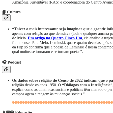
Amazônia Sustentável (RAS) e coordenadora do Centro Avança
📙 Cultura
“Talvez o mais interessante seja imaginar que a grande inf
apenas com relação ao que detestava (toda e qualquer amarra 
de Melo
.
Em artigo na Quatro Cinco Um
, ele analisa a tra
fluminense. Para Melo, Leminski, quase quatro décadas após su
da Flip só confirma que a poesia de Leminski é nossa contempor
qual muitos se tornaram e se tornam poetas”.
🎧 Podcast
Os dados sobre religião do Censo de 2022 indicam que o paí
religião desde os anos 1950. O
“Diálogos com a Inteligência”
explica como as dinâmicas sociais e políticas têm alterado o per
campos agem e reagem às mudanças sociais.”
👩🏽‍🏫 Educação