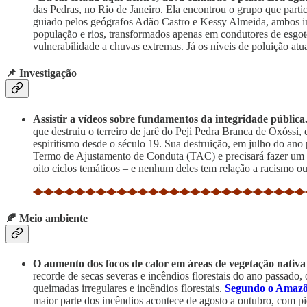
das Pedras, no Rio de Janeiro. Ela encontrou o grupo que part
guiado pelos geógrafos Adão Castro e Kessy Almeida, ambos int
população e rios, transformados apenas em condutores de esgoto
vulnerabilidade a chuvas extremas. Já os níveis de poluição atu
📌 Investigação
Assistir a vídeos sobre fundamentos da integridade pública
que destruiu o terreiro de jarê do Peji Pedra Branca de Oxóssi
espiritismo desde o século 19. Sua destruição, em julho do ano 
Termo de Ajustamento de Conduta (TAC) e precisará fazer um cu
oito ciclos temáticos – e nenhum deles tem relação a racismo ou 
🍂 Meio ambiente
O aumento dos focos de calor em áreas de vegetação nativ
recorde de secas severas e incêndios florestais do ano passado,
queimadas irregulares e incêndios florestais.
Segundo o Amazô
maior parte dos incêndios acontece de agosto a outubro, com p