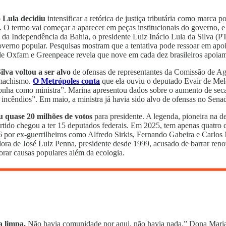
o Lula decidiu
intensificar a retórica de justiça tributária como marca p
il. O termo vai começar a aparecer em peças institucionais do governo,
da Independência da Bahia, o presidente Luiz Inácio Lula da Silva (P
overno popular. Pesquisas mostram que a tentativa pode ressoar em apo
e Oxfam e Greenpeace revela que nove em cada dez brasileiros apoiam a 
lva voltou a ser alvo
de ofensas de representantes da Comissão de Ag
 machismo.
O Metrópoles conta
que ela ouviu o deputado Evair de Mel
ha como ministra”. Marina apresentou dados sobre o aumento de secas e
 incêndios”. Em maio, a ministra já havia sido alvo de ofensas no Sena
u quase 20 milhões de votos
para presidente. A legenda, pioneira na d
rtido chegou a ter 15 deputados federais. Em 2025, tem apenas quatro 
 por ex-guerrilheiros como Alfredo Sirkis, Fernando Gabeira e Carlos M
izadora de José Luiz Penna, presidente desde 1999, acusado de barrar re
orar causas populares além da ecologia.
a limpa.
Não havia comunidade por aqui, não havia nada.” Dona Maria