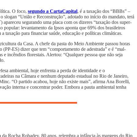
olítica. O foco,
segundo a CartaCapital
, é a taxação dos “BBBs” –
 e o slogan “União e Reconstrução”, adotado no início do mandato, terá
T) apareceu segurando uma placa com os dizeres “taxação dos super-
io popular: levantamento da Ipsos aponta que 69% dos brasileiros
taxação para financiar saúde, educação e políticas climáticas.
ricultura da Casa. A chefe da pasta do Meio Ambiente passou horas
o (PP-ES) dizer que tem “comportamento de adestrada” e é “mal-
 incêndios florestais. Alertou: “Qualquer pessoa que não seja
do.
efesa ambiental, hoje enfrenta a perda de identidade e o
cadeiras na Câmara e nenhum deputado estadual no Rio de Janeiro,
inc. “O partido acabou, hoje não existe mais”, afirma Ana Borelli,
novação interna e concentrar poder. Embora a pauta ambiental tenha
 da Rocha Robadey, 80 anos, relembra a infância às margens do Rio