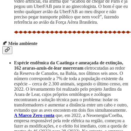
vídeo artificial, ela afirma que “acabou de chegar de Paris e já
pegou um UberFAB para ir ao ginecologista. O bom é que eu
tenho qualquer avião da UberFAB ao meu dispor e não
preciso pegar transporte público que nem você”, fazendo
referência ao avião da Força Aérea Brasileira.
🍂 Meio ambiente
Espécie endêmica da Caatinga e ameaçada de extinção,
162 araras-azuis-de-lear morreram
eletrocutadas ao redor
da Reserva de Canudos, na Bahia, nos últimos seis anos. O
número corresponde a 7% de toda a população existente da
espécie – cerca de 2.300 animais, segundo o último censo, em
2022. O levantamento foi realizado pelo projeto Jardins da
Arara de Lear, cujos próprios ornitólogos e zoólogos
encontraram a solução técnica para o problema: isolar os
transformadores e aumentar a distância entre um cabo e outro,
evitando que as aves encostem em dois fios simultaneamente.
A Marco Zero conta
que, em 2022, a Neoenergia/Coelba,
empresa responsável pela rede elétrica na região, começou a
fazer as modificações, e o efeito foi imediato, com a queda de