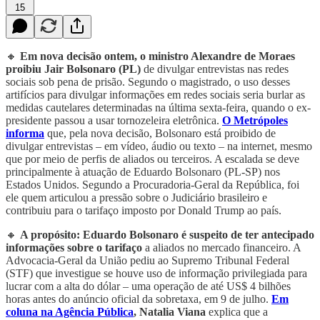
15
🔸
Em nova decisão ontem, o ministro Alexandre de Moraes
proibiu Jair Bolsonaro (PL)
de divulgar entrevistas nas redes
sociais sob pena de prisão. Segundo o magistrado, o uso desses
artifícios para divulgar informações em redes sociais seria burlar as
medidas cautelares determinadas na última sexta-feira, quando o ex-
presidente passou a usar tornozeleira eletrônica.
O Metrópoles
informa
que, pela nova decisão, Bolsonaro está proibido de
divulgar entrevistas – em vídeo, áudio ou texto – na internet, mesmo
que por meio de perfis de aliados ou terceiros. A escalada se deve
principalmente à atuação de Eduardo Bolsonaro (PL-SP) nos
Estados Unidos. Segundo a Procuradoria-Geral da República, foi
ele quem articulou a pressão sobre o Judiciário brasileiro e
contribuiu para o tarifaço imposto por Donald Trump ao país.
🔸
A propósito: Eduardo Bolsonaro é suspeito de ter antecipado
informações sobre o tarifaço
a aliados no mercado financeiro. A
Advocacia-Geral da União pediu ao Supremo Tribunal Federal
(STF) que investigue se houve uso de informação privilegiada para
lucrar com a alta do dólar – uma operação de até US$ 4 bilhões
horas antes do anúncio oficial da sobretaxa, em 9 de julho.
Em
coluna na Agência Pública
, Natalia Viana
explica que a