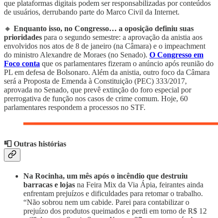
que plataformas digitais podem ser responsabilizadas por conteúdos
de usuários, derrubando parte do Marco Civil da Internet.
🔸
Enquanto isso, no Congresso… a oposição definiu suas
prioridades
para o segundo semestre: a aprovação da anistia aos
envolvidos nos atos de 8 de janeiro (na Câmara) e o impeachment
do ministro Alexandre de Moraes (no Senado).
O Congresso em
Foco conta
que os parlamentares fizeram o anúncio após reunião do
PL em defesa de Bolsonaro. Além da anistia, outro foco da Câmara
será a Proposta de Emenda à Constituição (PEC) 333/2017,
aprovada no Senado, que prevê extinção do foro especial por
prerrogativa de função nos casos de crime comum. Hoje, 60
parlamentares respondem a processos no STF.
📮 Outras histórias
Na Rocinha, um mês após o incêndio que destruiu
barracas e lojas
na Feira Mix da Via Ápia, feirantes ainda
enfrentam prejuízos e dificuldades para retomar o trabalho.
“Não sobrou nem um cabide. Parei para contabilizar o
prejuízo dos produtos queimados e perdi em torno de R$ 12