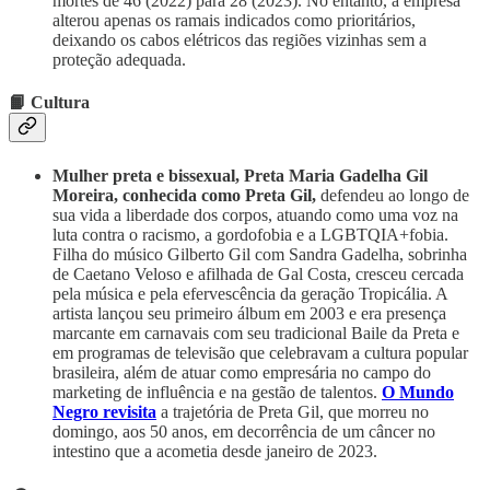
mortes de 46 (2022) para 28 (2023). No entanto, a empresa
alterou apenas os ramais indicados como prioritários,
deixando os cabos elétricos das regiões vizinhas sem a
proteção adequada.
📙 Cultura
Mulher preta e bissexual, Preta Maria Gadelha Gil
Moreira, conhecida como Preta Gil,
defendeu ao longo de
sua vida a liberdade dos corpos, atuando como uma voz na
luta contra o racismo, a gordofobia e a LGBTQIA+fobia.
Filha do músico Gilberto Gil com Sandra Gadelha, sobrinha
de Caetano Veloso
e afilhada de Gal Costa, cresceu cercada
pela música e pela efervescência da geração Tropicália. A
artista lançou seu primeiro álbum em 2003 e era presença
marcante em carnavais com seu tradicional Baile da Preta e
em programas de televisão que celebravam a cultura popular
brasileira, além de atuar como empresária no campo do
marketing de influência e na gestão de talentos.
O Mundo
Negro revisita
a trajetória de Preta Gil, que morreu no
domingo, aos 50 anos, em decorrência de um câncer no
intestino que a acometia desde janeiro de 2023.