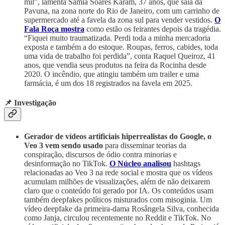
mil”, lamenta Samia Soares Karam, 37 anos, que saía da
Pavuna, na zona norte do Rio de Janeiro, com um carrinho de
supermercado até a favela da zona sul para vender vestidos.
O
Fala Roça mostra
como estão os feirantes depois da tragédia.
“Fiquei muito traumatizada. Perdi toda a minha mercadoria
exposta e também a do estoque. Roupas, ferros, cabides, toda
uma vida de trabalho foi perdida”, conta Raquel Queiroz, 41
anos, que vendia seus produtos na feira da Rocinha desde
2020. O incêndio, que atingiu também um trailer e uma
farmácia, é um dos 18 registrados na favela em 2025.
📌 Investigação
Gerador de vídeos artificiais hiperrealistas do Google, o
Veo 3 vem sendo usado
para disseminar teorias da
conspiração, discursos de ódio contra minorias e
desinformação no TikTok.
O Núcleo analisou
hashtags
relacionadas ao Veo 3 na rede social e mostra que os vídeos
acumulam milhões de visualizações, além de não deixarem
claro que o conteúdo foi gerado por IA. Os conteúdos usam
também deepfakes políticos misturados com misoginia. Um
vídeo deepfake da primeira-dama Rosângela Silva, conhecida
como Janja, circulou recentemente no Reddit e TikTok. No