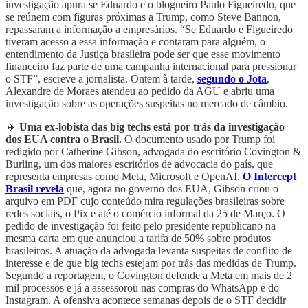
investigação apura se Eduardo e o blogueiro Paulo Figueiredo, que
se reúnem com figuras próximas a Trump, como Steve Bannon,
repassaram a informação a empresários. “Se Eduardo e Figueiredo
tiveram acesso a essa informação e contaram para alguém, o
entendimento da Justiça brasileira pode ser que esse movimento
financeiro faz parte de uma campanha internacional para pressionar
o STF”, escreve a jornalista. Ontem à tarde,
segundo o Jota
,
Alexandre de Moraes atendeu ao pedido da AGU e abriu uma
investigação sobre as operações suspeitas no mercado de câmbio.
🔸
Uma ex-lobista das big techs está por trás da investigação
dos EUA contra o Brasil.
O documento usado por Trump foi
redigido por Catherine Gibson, advogada do escritório Covington &
Burling, um dos maiores escritórios de advocacia do país, que
representa empresas como Meta, Microsoft e OpenAI.
O Intercept
Brasil revela
que, agora no governo dos EUA, Gibson criou o
arquivo em PDF cujo conteúdo mira regulações brasileiras sobre
redes sociais, o Pix e até o comércio informal da 25 de Março. O
pedido de investigação foi feito pelo presidente republicano na
mesma carta em que anunciou a tarifa de 50% sobre produtos
brasileiros. A atuação da advogada levanta suspeitas de conflito de
interesse e de que big techs estejam por trás das medidas de Trump.
Segundo a reportagem, o Covington defende a Meta em mais de 2
mil processos e já a assessorou nas compras do WhatsApp e do
Instagram. A ofensiva acontece semanas depois de o STF decidir