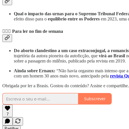
Qual o impacto das urnas para o Supremo Tribunal Feder
efeito disso para o
equilíbrio entre os Poderes
em 2023, uma di
💆🏽‍♀️
Para ler no fim de semana
Do aborto clandestino a um caso extraconjugal, a romanci
trajetória da autora pioneira da autoficção, que
virá ao Brasil
no
sobre a passagem do milênio, publicado pela revista em 2019.
Ainda sobre Ernaux:
“Não havia orgasmo mais intenso que a e
com um homem 30 anos mais novo, antecipado pela
revista 
Obrigada por ler a Brasis. Gostou do conteúdo? Assine e compartilhe.
Subscrever
7
Partilhar