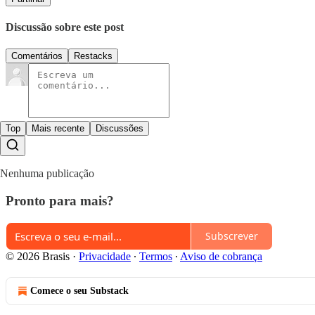
Discussão sobre este post
Comentários
Restacks
Top
Mais recente
Discussões
Nenhuma publicação
Pronto para mais?
Subscrever
© 2026 Brasis
·
Privacidade
∙
Termos
∙
Aviso de cobrança
Comece o seu Substack