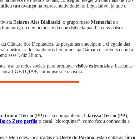
s na defesa de direitos raciais, conseguiu eleger 26 das mais de 120
gnifica um avanço
na representatividade no Legislativo, já que o
tivista B
elarus Ales Bialiatski
, o grupo russo
Memorial
e a
s humanos, da democracia e da coexistência pacífica nos países
al da Câmara dos Deputados, as perguntas antecipam a chegada das
ra o histórico dos banheiros femininos na Câmara e conversa com a
mo esse”, diz Hilton.
nos, usa as redes sociais para propagar
visões extremistas
, baseadas
ão, causa LGBTQIA+, comunismo e racismo.
r Júnior Tércio (PP)
e sua companheira,
Clarissa Tércio (PP)
,
arco Zero perfila
o casal “cloroquiner”, como ficou conhecida a
.
es e Mercedes, localizadas no
Oeste do Paraná
, estão entre as
cinco