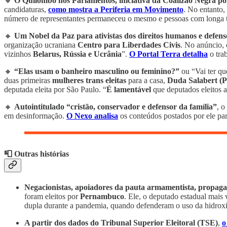
🔸
O Quilombo nos Parlamentos, iniciativa da Coalizão Negra por
candidaturas,
como mostra a Periferia em Movimento
. No entanto,
número de representantes permaneceu o mesmo e pessoas com longa tr
🔸
Um Nobel da Paz para ativistas dos direitos humanos e defens
organização ucraniana
Centro para Liberdades Civis
. No anúncio, 
vizinhos
Belarus, Rússia e Ucrânia
”.
O Portal Terra detalha
o tra
🔸
“Elas usam o banheiro masculino ou feminino?”
ou “Vai ter qu
duas primeiras
mulheres trans eleitas
para a casa,
Duda Salabert 
deputada eleita por São Paulo. “
É lamentável
que deputados eleitos a
🔸
Autointitulado “cristão, conservador e defensor da família”
, o
em desinformação.
O Nexo analisa
os conteúdos postados por ele pa
📮 Outras histórias
Negacionistas, apoiadores da pauta armamentista,
propaga
foram eleitos por
Pernambuco
. Ele, o deputado estadual mais
dupla durante a pandemia, quando defenderam o uso da hidrox
A partir dos dados do Tribunal Superior Eleitoral (TSE)
,
o