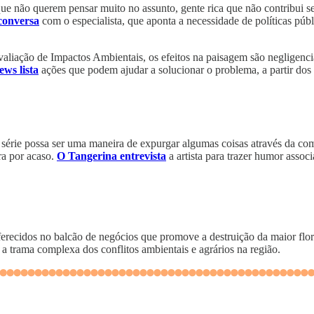
que não querem pensar muito no assunto, gente rica que não contribui s
conversa
com o especialista, que aponta a necessidade de políticas p
aliação de Impactos Ambientais, os efeitos na paisagem são negligen
ws lista
ações que podem ajudar a solucionar o problema, a partir do
série possa ser uma maneira de expurgar algumas coisas através da comé
ra por acaso.
O Tangerina entrevista
a artista para trazer humor associa
erecidos no balcão de negócios que promove a destruição da maior flo
a trama complexa dos conflitos ambientais e agrários na região.