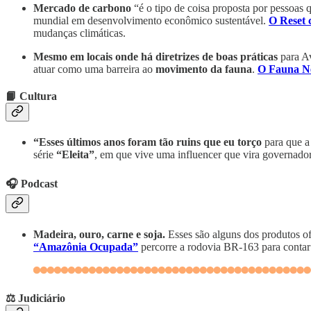
Mercado de carbono
“é o tipo de coisa proposta por pessoas 
mundial em desenvolvimento econômico sustentável.
O Reset 
mudanças climáticas.
Mesmo em locais onde há diretrizes de boas práticas
para Av
atuar como uma barreira ao
movimento da fauna
.
O Fauna Ne
📙 Cultura
“Esses últimos anos foram tão ruins que eu torço
para que a 
série
“Eleita”
, em que vive uma influencer que vira governado
🎧 Podcast
Madeira, ouro, carne e soja.
Esses são alguns dos produtos of
“Amazônia Ocupada”
percorre a rodovia BR-163 para contar 
⚖️
Judiciário