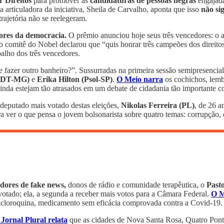
 Direitos
para promover as
candidaturas de pessoas negras
engajada
 a articuladora da iniciativa, Sheila de Carvalho, aponta que isso
não si
ajetória não se reelegeram.
ores da democracia.
O prêmio anunciou hoje seus três vencedores: o a
o comitê do Nobel declarou que “quis honrar três campeões dos direito
balho dos três vencedores.
e fazer outro banheiro?”. Sussurradas na primeira sessão semipresenci
(PDT-MG)
e
Erika Hilton (Psol-SP)
.
O Meio narra
os cochichos, lemb
inda estejam tão atrasados em um debate de cidadania tão importante co
 deputado mais votado destas eleições,
Nikolas Ferreira (PL)
, de 26 a
ra ver o que pensa o jovem bolsonarista sobre quatro temas: corrupç
dores de fake news,
donos de rádio e comunidade terapêutica, o
Pasto
 votado; ela, a segunda a receber mais votos para a Câmara Federal.
O M
icloroquina, medicamento sem eficácia comprovada contra a Covid-19
 Jornal Plural relata
que as cidades de Nova Santa Rosa, Quatro Pont