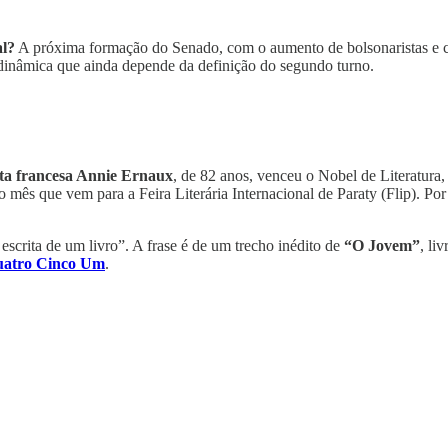
al?
A próxima formação do Senado, com o aumento de bolsonaristas e crí
nâmica que ainda depende da definição do segundo turno.
sta francesa Annie Ernaux
, de 82 anos, venceu o Nobel de Literatur
 mês que vem para a Feira Literária Internacional de Paraty (Flip). Po
scrita de um livro”. A frase é de um trecho inédito de
“O Jovem”
, li
Quatro Cinco Um
.