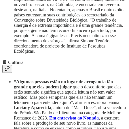
novembro passado, na Colômbia, e encerrada em fevereiro
deste ano, na Itália. No entanto, apenas o Brasil e outros oito
países entregaram suas contribuições ao secretariado da
Convenção sobre Diversidade Biológica. “O trabalho de
sinergia é de extrema importância e é uma grande tendência,
porque a gente não tem recurso financeiro para tudo, por
exemplo. A soma é gigantesca. Precisamos otimizar esse
direcionamento de esforços”, afirma Simone Tenório,
coordenadora de projetos do Instituto de Pesquisas
Ecológicas.
📙 Cultura
“Algumas pessoas estão no lugar de arrogância tão
grande que elas podem julgar
que o desconforto que elas
estão sentindo significa que aquela leitura não tem valor
estético. Mas pode ser apenas que elas não tenham um
letramento para entender aquilo”, afirma a escritora baiana
Luciany Aparecida
, autora de “Mata Doce”, obra vencedora
do Prêmio São Paulo de Literatura, na categoria de Melhor
Romance de 2023.
Em entrevista ao Nonada
,
a escritora
fala sobre a produção de seu novo livro, as nuances da
literatura e como se enxerga como escritora. “Existe uma