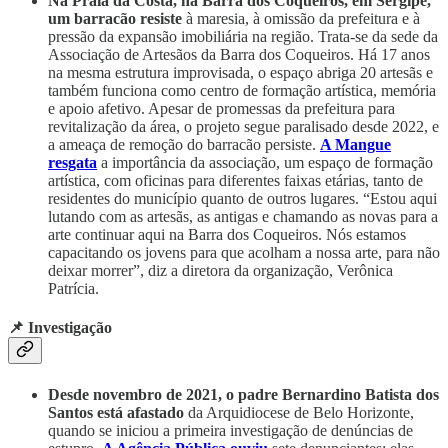
Na Praia da Costa, na Barra dos Coqueiros, em Sergipe,
um barracão resiste
à maresia, à omissão da prefeitura e à
pressão da expansão imobiliária na região. Trata-se da sede da
Associação de Artesãos da Barra dos Coqueiros. Há 17 anos
na mesma estrutura improvisada, o espaço abriga 20 artesãs e
também funciona como centro de formação artística, memória
e apoio afetivo. Apesar de promessas da prefeitura para
revitalização da área, o projeto segue paralisado desde 2022, e
a ameaça de remoção do barracão persiste.
A Mangue
resgata
a importância da associação, um espaço de formação
artística, com oficinas para diferentes faixas etárias, tanto de
residentes do município quanto de outros lugares. “Estou aqui
lutando com as artesãs, as antigas e chamando as novas para a
arte continuar aqui na Barra dos Coqueiros. Nós estamos
capacitando os jovens para que acolham a nossa arte, para não
deixar morrer”, diz a diretora da organização, Verônica
Patrícia.
📌 Investigação
Desde novembro de 2021, o padre Bernardino Batista dos
Santos
está afastado
da Arquidiocese de Belo Horizonte,
quando se iniciou a primeira investigação de denúncias de