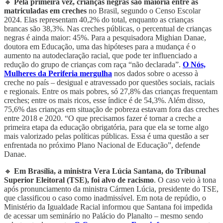
🔸
Pela primeira vez, crianças negras são maioria entre as
matriculadas em creches
no Brasil, segundo o Censo Escolar
2024. Elas representam 40,2% do total, enquanto as crianças
brancas são 38,3%. Nas creches públicas, o percentual de crianças
negras é ainda maior: 45%. Para a pesquisadora Mighian Danae,
doutora em Educação, uma das hipóteses para a mudança é o
aumento na autodeclaração racial, que pode ter influenciado a
redução do grupo de crianças com raça “não declarada”.
O Nós,
Mulheres da Periferia mergulha
nos dados sobre o acesso à
creche no país – desigual e atravessado por questões sociais, raciais
e regionais. Entre os mais pobres, só 27,8% das crianças frequentam
creches; entre os mais ricos, esse índice é de 54,3%. Além disso,
75,6% das crianças em situação de pobreza estavam fora das creches
entre 2018 e 2020. “O que precisamos fazer é tornar a creche a
primeira etapa da educação obrigatória, para que ela se torne algo
mais valorizado pelas políticas públicas. Essa é uma questão a ser
enfrentada no próximo Plano Nacional de Educação”, defende
Danae.
🔸
Em Brasília, a ministra Vera Lúcia Santana, do Tribunal
Superior Eleitoral (TSE), foi alvo de racismo
. O caso veio à tona
após pronunciamento da ministra Cármen Lúcia, presidente do TSE,
que classificou o caso como inadmissível. Em nota de repúdio, o
Ministério da Igualdade Racial informou que Santana foi impedida
de acessar um seminário no Palácio do Planalto – mesmo sendo