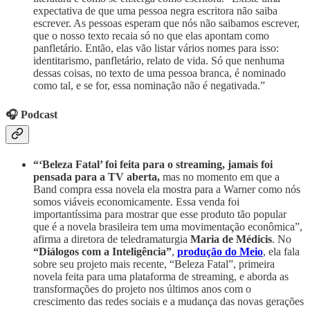
expectativa de que uma pessoa negra escritora não saiba
escrever. As pessoas esperam que nós não saibamos escrever,
que o nosso texto recaia só no que elas apontam como
panfletário. Então, elas vão listar vários nomes para isso:
identitarismo, panfletário, relato de vida. Só que nenhuma
dessas coisas, no texto de uma pessoa branca, é nominado
como tal, e se for, essa nominação não é negativada.”
🎧 Podcast
“‘Beleza Fatal’ foi feita para o streaming, jamais foi
pensada para a TV aberta,
mas no momento em que a
Band compra essa novela ela mostra para a Warner como nós
somos viáveis economicamente. Essa venda foi
importantíssima para mostrar que esse produto tão popular
que é a novela brasileira tem uma movimentação econômica”,
afirma a diretora de teledramaturgia
Maria de Médicis
. No
“Diálogos com a Inteligência”
,
produção do Meio
, ela fala
sobre seu projeto mais recente, “Beleza Fatal”, primeira
novela feita para uma plataforma de streaming, e aborda as
transformações do projeto nos últimos anos com o
crescimento das redes sociais e a mudança das novas gerações