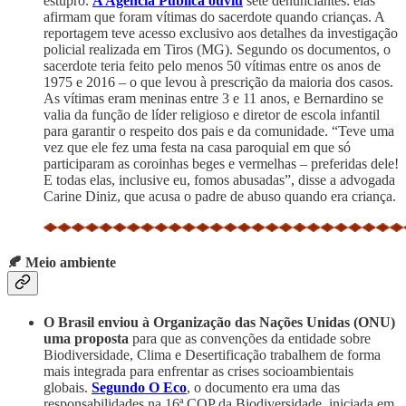
estupro.
A Agência Pública ouviu
sete denunciantes: elas
afirmam que foram vítimas do sacerdote quando crianças. A
reportagem teve acesso exclusivo aos detalhes da investigação
policial realizada em Tiros (MG). Segundo os documentos, o
sacerdote teria feito pelo menos 50 vítimas entre os anos de
1975 e 2016 – o que levou à prescrição da maioria dos casos.
As vítimas eram meninas entre 3 e 11 anos, e Bernardino se
valia da função de líder religioso e diretor de escola infantil
para garantir o respeito dos pais e da comunidade. “Teve uma
vez que ele fez uma festa na casa paroquial em que só
participaram as coroinhas beges e vermelhas – preferidas dele!
E todas elas, inclusive eu, fomos abusadas”, disse a advogada
Carine Diniz, que acusa o padre de abuso quando era criança.
🍂 Meio ambiente
O Brasil enviou à Organização das Nações Unidas (ONU)
uma proposta
para que as convenções da entidade sobre
Biodiversidade, Clima e Desertificação trabalhem de forma
mais integrada para enfrentar as crises socioambientais
globais.
Segundo O Eco
, o documento era uma das
responsabilidades na 16ª COP da Biodiversidade, iniciada em