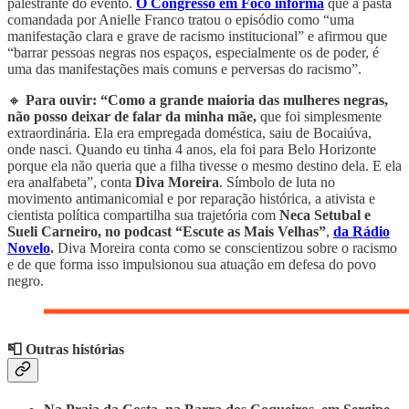
palestrante do evento.
O Congresso em Foco informa
que a pasta
comandada por Anielle Franco tratou o episódio como “uma
manifestação clara e grave de racismo institucional” e afirmou que
“barrar pessoas negras nos espaços, especialmente os de poder, é
uma das manifestações mais comuns e perversas do racismo”.
🔸
Para ouvir: “Como a grande maioria das mulheres negras,
não posso deixar de falar da minha mãe,
que foi simplesmente
extraordinária. Ela era empregada doméstica, saiu de Bocaiúva,
onde nasci. Quando eu tinha 4 anos, ela foi para Belo Horizonte
porque ela não queria que a filha tivesse o mesmo destino dela. E ela
era analfabeta”, conta
Diva Moreira
. Símbolo de luta no
movimento antimanicomial e por reparação histórica, a ativista e
cientista política compartilha sua trajetória com
Neca Setubal e
Sueli Carneiro, no podcast “Escute as Mais Velhas”
,
da Rádio
Novelo
.
Diva Moreira conta como se conscientizou sobre o racismo
e de que forma isso impulsionou sua atuação em defesa do povo
negro.
📮 Outras histórias