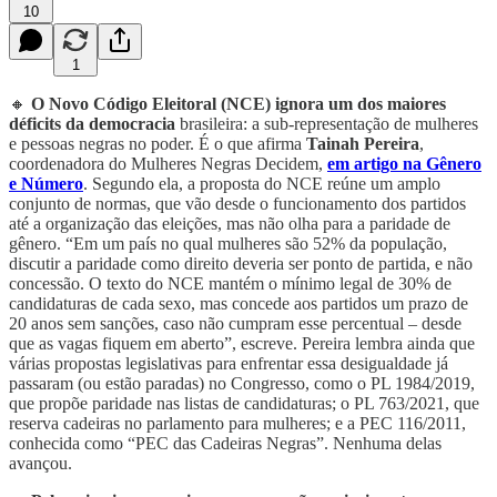
10
1
🔸
O Novo Código Eleitoral (NCE) ignora um dos maiores
déficits da democracia
brasileira: a sub-representação de mulheres
e pessoas negras no poder. É o que afirma
Tainah Pereira
,
coordenadora do Mulheres Negras Decidem,
em artigo na Gênero
e Número
. Segundo ela, a proposta do NCE reúne um amplo
conjunto de normas, que vão desde o funcionamento dos partidos
até a organização das eleições, mas não olha para a paridade de
gênero. “Em um país no qual mulheres são 52% da população,
discutir a paridade como direito deveria ser ponto de partida, e não
concessão. O texto do NCE mantém o mínimo legal de 30% de
candidaturas de cada sexo, mas concede aos partidos um prazo de
20 anos sem sanções, caso não cumpram esse percentual – desde
que as vagas fiquem em aberto”, escreve. Pereira lembra ainda que
várias propostas legislativas para enfrentar essa desigualdade já
passaram (ou estão paradas) no Congresso, como o PL 1984/2019,
que propõe paridade nas listas de candidaturas; o PL 763/2021, que
reserva cadeiras no parlamento para mulheres; e a PEC 116/2011,
conhecida como “PEC das Cadeiras Negras”. Nenhuma delas
avançou.