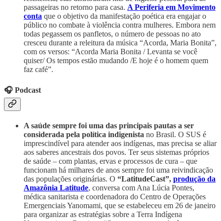
passageiras no retorno para casa.
A Periferia em Movimento
conta
que o objetivo da manifestação poética era engajar o
público no combate à violência contra mulheres. Embora nem
todas pegassem os panfletos, o número de pessoas no ato
cresceu durante a releitura da música “Acorda, Maria Bonita”,
com os versos: “Acorda Maria Bonita / Levanta se você
quiser/ Os tempos estão mudando /E hoje é o homem quem
faz café”.
🎧 Podcast
A saúde sempre foi uma das principais pautas a ser
considerada pela política indigenista
no Brasil. O SUS é
imprescindível para atender aos indígenas, mas precisa se aliar
aos saberes ancestrais dos povos. Ter seus sistemas próprios
de saúde – com plantas, ervas e processos de cura – que
funcionam há milhares de anos sempre foi uma reivindicação
das populações originárias. O
“LatitudeCast”,
produção da
Amazônia Latitude
, conversa com Ana Lúcia Pontes,
médica sanitarista e coordenadora do Centro de Operações
Emergenciais Yanomami, que se estabeleceu em 26 de janeiro
para organizar as estratégias sobre a Terra Indígena