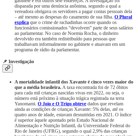
gabinete e em outros sete endereços. A investigação foi
disparada por uma denúncia anônima, segundo a qual a
vereadora obrigava os servidores a pagar contas pessoais dela
– até mesmo as despesas do casamento de sua filha.
O Plural
explica
que o crime de rachadinhas ocorre quando os
funcionários comissionados “devolvem” parte de seus salários
ao parlamentar. No caso de Noemia Rocha, o dinheiro
devolvido era também redistribuído para pessoas que
trabalhavam informalmente no gabinete e atuavam em um
programa de rádio da parlamentar.
📌 Investigação
A mortalidade infantil dos Xavante é cinco vezes maior do
que a média brasileira.
A taxa encontrada foi de 72 óbitos
para cada mil crianças nascidas vivas em 2022, ou seja, o
número está próximo à situação trágica registrada na terra
Yanomami.
O Joio e O Trigo obteve
dados que revelam
ainda as condições de crianças Xavante: 5% delas, até os
quatro anos de idade, estavam desnutridas em 2021. O índice
é superior àquele apontado pelo Estudo Nacional de
Alimentação e Nutrição Infantil, da Universidade Federal do
Rio de Janeiro (UFRG), segundo o qual 2,9% das crianças