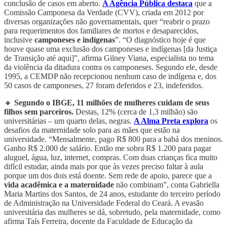
conclusão de casos em aberto.
A Agência Pública destaca
que a
Comissão Camponesa da Verdade (CVV), criada em 2012 por
diversas organizações não governamentais, quer “reabrir o prazo
para requerimentos dos familiares de mortos e desaparecidos,
inclusive
camponeses e indígenas
”. “O diagnóstico hoje é que
houve quase uma exclusão dos camponeses e indígenas [da Justiça
de Transição até aqui]”, afirma Gilney Viana, especialista no tema
da violência da ditadura contra os camponeses. Segundo ele, desde
1995, a CEMDP não recepcionou nenhum caso de indígena e, dos
50 casos de camponeses, 27 foram deferidos e 23, indeferidos.
🔸
Segundo o IBGE, 11 milhões de mulheres cuidam de seus
filhos sem parceiros.
Destas, 12% (cerca de 1,3 milhão) são
universitárias – um quarto delas, negras.
A Alma Preta explora
os
desafios da maternidade solo para as mães que estão na
universidade. “Mensalmente, pago R$ 800 para a babá dos meninos.
Ganho R$ 2.000 de salário. Então me sobra R$ 1.200 para pagar
aluguel, água, luz, internet, compras. Com duas crianças fica muito
difícil estudar, ainda mais por que às vezes preciso faltar à aula
porque um dos dois está doente. Sem rede de apoio, parece que a
vida acadêmica e a maternidade
não combinam”, conta Gabriella
Maria Martins dos Santos, de 24 anos, estudante do terceiro período
de Administração na Universidade Federal do Ceará. A evasão
universitária das mulheres se dá, sobretudo, pela maternidade, como
afirma Taís Ferreira, docente da Faculdade de Educação da