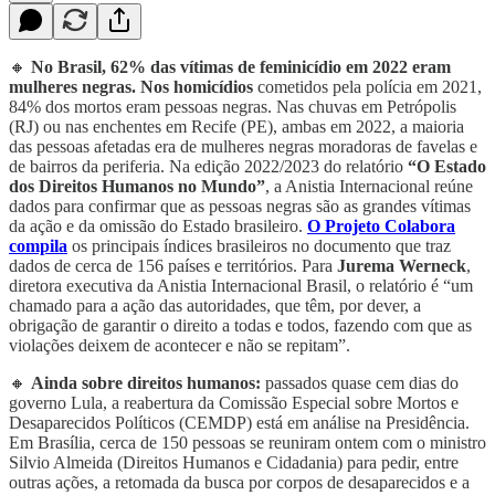
🔸
No Brasil, 62% das vítimas de feminicídio em 2022 eram
mulheres negras. Nos homicídios
cometidos pela polícia em 2021,
84% dos mortos eram pessoas negras. Nas chuvas em Petrópolis
(RJ) ou nas enchentes em Recife (PE), ambas em 2022, a maioria
das pessoas afetadas era de mulheres negras moradoras de favelas e
de bairros da periferia. Na edição 2022/2023 do relatório
“O Estado
dos Direitos Humanos no Mundo”
, a Anistia Internacional reúne
dados para confirmar que as pessoas negras são as grandes vítimas
da ação e da omissão do Estado brasileiro.
O Projeto Colabora
compila
os principais índices brasileiros no documento que traz
dados de cerca de 156 países e territórios. Para
Jurema Werneck
,
diretora executiva da Anistia Internacional Brasil, o relatório é “um
chamado para a ação das autoridades, que têm, por dever, a
obrigação de garantir o direito a todas e todos, fazendo com que as
violações deixem de acontecer e não se repitam”.
🔸
Ainda sobre direitos humanos:
passados quase cem dias do
governo Lula, a reabertura da Comissão Especial sobre Mortos e
Desaparecidos Políticos (CEMDP) está em análise na Presidência.
Em Brasília, cerca de 150 pessoas se reuniram ontem com o ministro
Silvio Almeida (Direitos Humanos e Cidadania) para pedir, entre
outras ações, a retomada da busca por corpos de desaparecidos e a