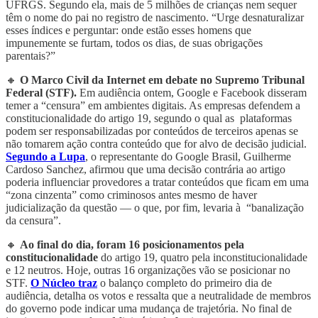
UFRGS. Segundo ela, mais de 5 milhões de crianças nem sequer
têm o nome do pai no registro de nascimento. “Urge desnaturalizar
esses índices e perguntar: onde estão esses homens que
impunemente se furtam, todos os dias, de suas obrigações
parentais?”
🔸
O Marco Civil da Internet em debate no Supremo Tribunal
Federal (STF).
Em audiência ontem, Google e Facebook disseram
temer a “censura” em ambientes digitais. As empresas defendem a
constitucionalidade do artigo 19, segundo o qual as plataformas
podem ser responsabilizadas por conteúdos de terceiros apenas se
não tomarem ação contra conteúdo que for alvo de decisão judicial.
Segundo a Lupa
, o representante do Google Brasil, Guilherme
Cardoso Sanchez, afirmou que uma decisão contrária ao artigo
poderia influenciar provedores a tratar conteúdos que ficam em uma
“zona cinzenta” como criminosos antes mesmo de haver
judicialização da questão — o que, por fim, levaria à “banalização
da censura”.
🔸
Ao final do dia, foram 16 posicionamentos pela
constitucionalidade
do artigo 19, quatro pela inconstitucionalidade
e 12 neutros. Hoje, outras 16 organizações vão se posicionar no
STF.
O Núcleo traz
o balanço completo do primeiro dia de
audiência, detalha os votos e ressalta que a neutralidade de membros
do governo pode indicar uma mudança de trajetória. No final de