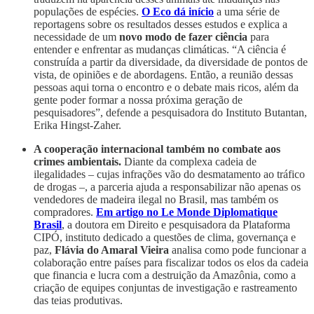
populações de espécies.
O Eco dá início
a uma série de
reportagens sobre os resultados desses estudos e explica a
necessidade de um
novo modo de fazer ciência
para
entender e enfrentar as mudanças climáticas. “A ciência é
construída a partir da diversidade, da diversidade de pontos de
vista, de opiniões e de abordagens. Então, a reunião dessas
pessoas aqui torna o encontro e o debate mais ricos, além da
gente poder formar a nossa próxima geração de
pesquisadores”, defende a pesquisadora do Instituto Butantan,
Erika Hingst-Zaher.
A cooperação internacional também no combate aos
crimes ambientais.
Diante da complexa cadeia de
ilegalidades – cujas infrações vão do desmatamento ao tráfico
de drogas –, a parceria ajuda a responsabilizar não apenas os
vendedores de madeira ilegal no Brasil, mas também os
compradores.
Em artigo no Le Monde Diplomatique
Brasil
, a doutora em Direito e pesquisadora da Plataforma
CIPÓ, instituto dedicado a questões de clima, governança e
paz,
Flávia do Amaral Vieira
analisa como pode funcionar a
colaboração entre países para fiscalizar todos os elos da cadeia
que financia e lucra com a destruição da Amazônia, como a
criação de equipes conjuntas de investigação e rastreamento
das teias produtivas.