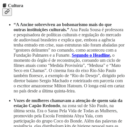
📙 Cultura
“A Ancine sobreviveu ao bolsonarismo mais do que
outras instituições culturais.”
Ana Paula Sousa é professora
e pesquisadora de políticas culturais e regulação do mercado
de audiovisual brasileiro e explica que, embora a agência
tenha entrado em crise, suas estruturas não foram abaladas por
“gestores delirantes” no comando, como aconteceu com a
Fundação Palmares e a Funarte.
Segundo o Headline
,
o
momento do órgão é de reconstrução, coroando um ciclo de
filmes atuais como “Medida Provisória”, “Medusa” e “Mato
Seco em Chamas”. O cinema fora do eixo Rio-São Paulo
também floresce, a exemplo de “Rio do Desejo”, dirigido pelo
diretor baiano Sergio Machado e roteirizado em parceria com
o escritor amazonense Milton Hatoum. O longa está em cartaz
no país desde a última quinta-feira.
Vozes de mulheres chamavam a atenção de quem saía da
estação Capão Redondo
, na zona sul de São Paulo, na
última sexta. Era o Sarau Pela Vida de Todas as Mulheres,
promovido pela Escola Feminista Abya Yala, com
participação do grupo Coco do Bonde. Além das palavras de
resistência, elas distribuíram kits de higiene pessoal para as