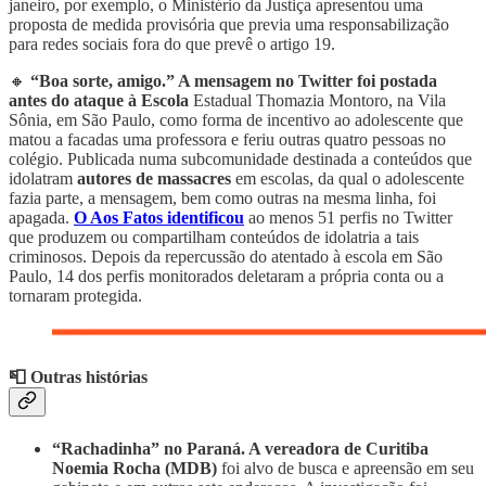
janeiro, por exemplo, o Ministério da Justiça apresentou uma
proposta de medida provisória que previa uma responsabilização
para redes sociais fora do que prevê o artigo 19.
🔸
“Boa sorte, amigo.” A mensagem no Twitter foi postada
antes do ataque à Escola
Estadual Thomazia Montoro, na Vila
Sônia, em São Paulo, como forma de incentivo ao adolescente que
matou a facadas uma professora e feriu outras quatro pessoas no
colégio. Publicada numa subcomunidade destinada a conteúdos que
idolatram
autores de massacres
em escolas, da qual o adolescente
fazia parte, a mensagem, bem como outras na mesma linha, foi
apagada.
O Aos Fatos identificou
ao menos 51 perfis no Twitter
que produzem ou compartilham conteúdos de idolatria a tais
criminosos. Depois da repercussão do atentado à escola em São
Paulo, 14 dos perfis monitorados deletaram a própria conta ou a
tornaram protegida.
📮 Outras histórias
“Rachadinha” no Paraná. A vereadora de Curitiba
Noemia Rocha (MDB)
foi alvo de busca e apreensão em seu