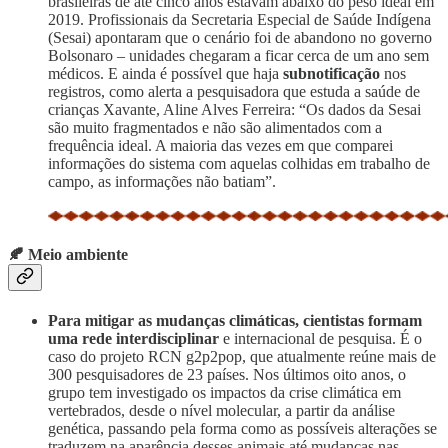
brasileiras de até cinco anos estavam abaixo do peso ideal em
2019. Profissionais da Secretaria Especial de Saúde Indígena
(Sesai) apontaram que o cenário foi de abandono no governo
Bolsonaro – unidades chegaram a ficar cerca de um ano sem
médicos. E ainda é possível que haja
subnotificação
nos
registros, como alerta a pesquisadora que estuda a saúde de
crianças Xavante, Aline Alves Ferreira: “Os dados da Sesai
são muito fragmentados e não são alimentados com a
frequência ideal. A maioria das vezes em que comparei
informações do sistema com aquelas colhidas em trabalho de
campo, as informações não batiam”.
🍂 Meio ambiente
Para mitigar as mudanças climáticas, cientistas formam
uma rede interdisciplinar
e internacional de pesquisa. É o
caso do projeto RCN g2p2pop, que atualmente reúne mais de
300 pesquisadores de 23 países. Nos últimos oito anos, o
grupo tem investigado os impactos da crise climática em
vertebrados, desde o nível molecular, a partir da análise
genética, passando pela forma como as possíveis alterações se
traduzem na aparência desses animais até mudanças nas