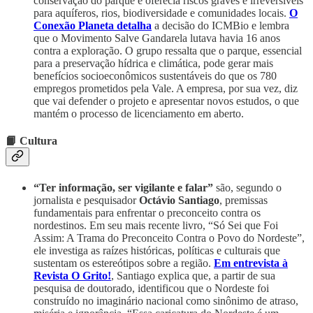
conservação do parque e oferecia riscos graves e irreversíveis
para aquíferos, rios, biodiversidade e comunidades locais.
O
Conexão Planeta detalha
a decisão do ICMBio e lembra
que o Movimento Salve Gandarela lutava havia 16 anos
contra a exploração. O grupo ressalta que o parque, essencial
para a preservação hídrica e climática, pode gerar mais
benefícios socioeconômicos sustentáveis do que os 780
empregos prometidos pela Vale. A empresa, por sua vez, diz
que vai defender o projeto e apresentar novos estudos, o que
mantém o processo de licenciamento em aberto.
📙 Cultura
“Ter informação, ser vigilante e falar”
são, segundo o
jornalista e pesquisador
Octávio Santiago
, premissas
fundamentais para enfrentar o preconceito contra os
nordestinos. Em seu mais recente livro, “Só Sei que Foi
Assim: A Trama do Preconceito Contra o Povo do Nordeste”,
ele investiga as raízes históricas, políticas e culturais que
sustentam os estereótipos sobre a região.
Em entrevista à
Revista O Grito!
, Santiago explica que, a partir de sua
pesquisa de doutorado, identificou que o Nordeste foi
construído no imaginário nacional como sinônimo de atraso,