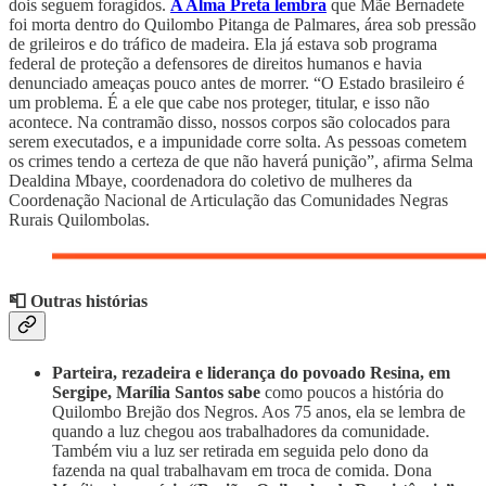
dois seguem foragidos.
A Alma Preta lembra
que Mãe Bernadete
foi morta dentro do Quilombo Pitanga de Palmares, área sob pressão
de grileiros e do tráfico de madeira. Ela já estava sob programa
federal de proteção a defensores de direitos humanos e havia
denunciado ameaças pouco antes de morrer. “O Estado brasileiro é
um problema. É a ele que cabe nos proteger, titular, e isso não
acontece. Na contramão disso, nossos corpos são colocados para
serem executados, e a impunidade corre solta. As pessoas cometem
os crimes tendo a certeza de que não haverá punição”, afirma Selma
Dealdina Mbaye, coordenadora do coletivo de mulheres da
Coordenação Nacional de Articulação das Comunidades Negras
Rurais Quilombolas.
📮 Outras histórias
Parteira, rezadeira e liderança do povoado Resina, em
Sergipe, Marília Santos sabe
como poucos a história do
Quilombo Brejão dos Negros. Aos 75 anos, ela se lembra de
quando a luz chegou aos trabalhadores da comunidade.
Também viu a luz ser retirada em seguida pelo dono da
fazenda na qual trabalhavam em troca de comida. Dona