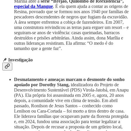
Marília abre a
série “Brejão, Quilombo de Reexistência”,
especial da Mangue
. É ela quem ajuda a contar as origens de
Resina, povoado que se formou nos anos 1940 por famílias de
pescadores descendentes de negros que fugiam da escravidão.
A área sempre enfrentou a cobiça de fazendeiros. Em 2007,
uma construtora reivindicou as terras para erguer um resort – e
seguiram-se anos de violência: casas queimadas, barracos
destruídos e prisões arbitrárias. Ainda assim, dona Marília e
outras lideranças resistiram. Ela afirma: “O medo é do
tamanho que a gente faz”.
📌 Investigação
Desmatamento e ameaças marcam o desmonte
do sonho
apoiado por Dorothy Stang,
idealizadora do Projeto de
Desenvolvimento Sustentável (PDS) Virola-Jatobá, em Anapu
(PA). Ela própria foi assassinada em 2005 e, agora, 20 anos
depois, a comunidade vive em clima de tensão. Em abril
passado, Ronilson de Jesus Santos – conhecido como
Lenilson ou Cara-Cortada – foi morto a tiros dentro de casa.
Ele liderava famílias que ocupavam parte da floresta protegida
e, em 2024, fundou uma associação para tentar legalizar a
situação. Depois de recusar a proposta de um grileiro local,