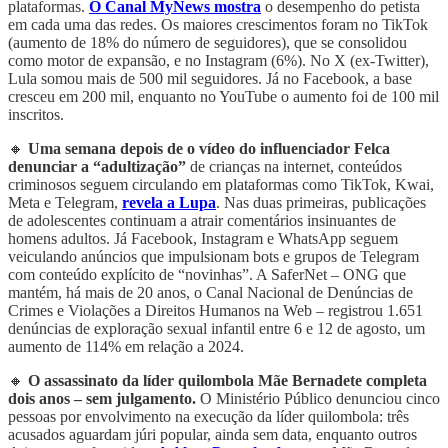
plataformas.
O Canal MyNews mostra
o desempenho do petista
em cada uma das redes. Os maiores crescimentos foram no TikTok
(aumento de 18% do número de seguidores), que se consolidou
como motor de expansão, e no Instagram (6%). No X (ex-Twitter),
Lula somou mais de 500 mil seguidores. Já no Facebook, a base
cresceu em 200 mil, enquanto no YouTube o aumento foi de 100 mil
inscritos.
🔸
Uma semana depois de o vídeo do influenciador Felca
denunciar a “adultização”
de crianças na internet, conteúdos
criminosos seguem circulando em plataformas como TikTok, Kwai,
Meta e Telegram,
revela a Lupa
. Nas duas primeiras, publicações
de adolescentes continuam a atrair comentários insinuantes de
homens adultos. Já Facebook, Instagram e WhatsApp seguem
veiculando anúncios que impulsionam bots e grupos de Telegram
com conteúdo explícito de “novinhas”. A SaferNet – ONG que
mantém, há mais de 20 anos, o Canal Nacional de Denúncias de
Crimes e Violações a Direitos Humanos na Web – registrou 1.651
denúncias de exploração sexual infantil entre 6 e 12 de agosto, um
aumento de 114% em relação a 2024.
🔸
O assassinato da líder quilombola Mãe Bernadete completa
dois anos – sem julgamento.
O Ministério Público denunciou cinco
pessoas por envolvimento na execução da líder quilombola: três
acusados aguardam júri popular, ainda sem data, enquanto outros