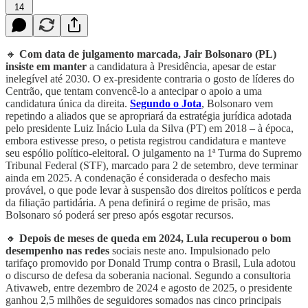
14
🔸
Com data de julgamento marcada, Jair Bolsonaro (PL)
insiste
em manter
a candidatura à Presidência, apesar de estar
inelegível até 2030. O ex-presidente contraria o gosto de líderes do
Centrão, que tentam convencê-lo a antecipar o apoio a uma
candidatura única da direita.
Segundo o Jota
, Bolsonaro vem
repetindo a aliados que se apropriará da estratégia jurídica adotada
pelo presidente Luiz Inácio Lula da Silva (PT) em 2018 – à época,
embora estivesse preso, o petista registrou candidatura e manteve
seu espólio político-eleitoral. O julgamento na 1ª Turma do Supremo
Tribunal Federal (STF), marcado para 2 de setembro, deve terminar
ainda em 2025. A condenação é considerada o desfecho mais
provável, o que pode levar à suspensão dos direitos políticos e perda
da filiação partidária. A pena definirá o regime de prisão, mas
Bolsonaro só poderá ser preso após esgotar recursos.
🔸
Depois de meses de queda em 2024, Lula recuperou o bom
desempenho nas redes
sociais neste ano. Impulsionado pelo
tarifaço promovido por Donald Trump contra o Brasil, Lula adotou
o discurso de defesa da soberania nacional. Segundo a consultoria
Ativaweb, entre dezembro de 2024 e agosto de 2025, o presidente
ganhou 2,5 milhões de seguidores somados nas cinco principais