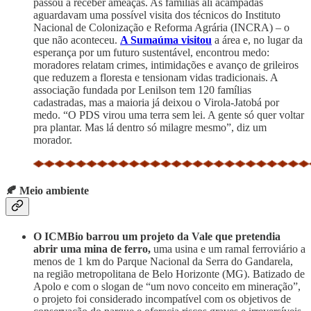
passou a receber ameaças. As famílias ali acampadas
aguardavam uma possível visita dos técnicos do Instituto
Nacional de Colonização e Reforma Agrária (INCRA) – o
que não aconteceu.
A Sumaúma visitou
a área e, no lugar da
esperança por um futuro sustentável, encontrou medo:
moradores relatam crimes, intimidações e avanço de grileiros
que reduzem a floresta e tensionam vidas tradicionais. A
associação fundada por Lenilson tem 120 famílias
cadastradas, mas a maioria já deixou o Virola-Jatobá por
medo. “O PDS virou uma terra sem lei. A gente só quer voltar
pra plantar. Mas lá dentro só milagre mesmo”, diz um
morador.
🍂 Meio ambiente
O ICMBio barrou um projeto da Vale que pretendia
abrir uma mina de ferro,
uma usina e um ramal ferroviário a
menos de 1 km do Parque Nacional da Serra do Gandarela,
na região metropolitana de Belo Horizonte (MG). Batizado de
Apolo e com o slogan de “um novo conceito em mineração”,
o projeto foi considerado incompatível com os objetivos de