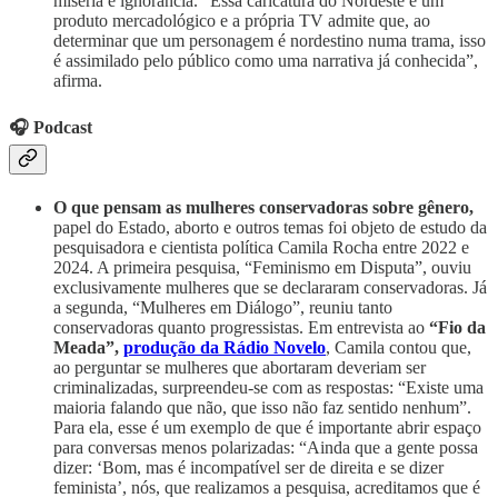
miséria e ignorância. “Essa caricatura do Nordeste é um
produto mercadológico e a própria TV admite que, ao
determinar que um personagem é nordestino numa trama, isso
é assimilado pelo público como uma narrativa já conhecida”,
afirma.
🎧 Podcast
O que pensam as mulheres conservadoras
sobre gênero,
papel do Estado, aborto e outros temas foi objeto de estudo da
pesquisadora e cientista política Camila Rocha entre 2022 e
2024. A primeira pesquisa, “Feminismo em Disputa”, ouviu
exclusivamente mulheres que se declararam conservadoras. Já
a segunda, “Mulheres em Diálogo”, reuniu tanto
conservadoras quanto progressistas. Em entrevista ao
“Fio da
Meada”,
produção da Rádio Novelo
, Camila contou que,
ao perguntar se mulheres que abortaram deveriam ser
criminalizadas, surpreendeu-se com as respostas: “Existe uma
maioria falando que não, que isso não faz sentido nenhum”.
Para ela, esse é um exemplo de que é importante abrir espaço
para conversas menos polarizadas: “Ainda que a gente possa
dizer: ‘Bom, mas é incompatível ser de direita e se dizer
feminista’, nós, que realizamos a pesquisa, acreditamos que é