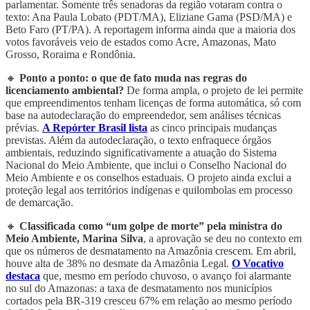
parlamentar. Somente três senadoras da região votaram contra o
texto: Ana Paula Lobato (PDT/MA), Eliziane Gama (PSD/MA) e
Beto Faro (PT/PA). A reportagem informa ainda que a maioria dos
votos favoráveis veio de estados como Acre, Amazonas, Mato
Grosso, Roraima e Rondônia.
🔸
Ponto a ponto: o que de fato muda nas regras do
licenciamento ambiental?
De forma ampla, o projeto de lei permite
que empreendimentos tenham licenças de forma automática, só com
base na autodeclaração do empreendedor, sem análises técnicas
prévias.
A Repórter Brasil lista
as cinco principais mudanças
previstas. Além da autodeclaração, o texto enfraquece órgãos
ambientais, reduzindo significativamente a atuação do Sistema
Nacional do Meio Ambiente, que inclui o Conselho Nacional do
Meio Ambiente e os conselhos estaduais. O projeto ainda exclui a
proteção legal aos territórios indígenas e quilombolas em processo
de demarcação.
🔸
Classificada como “um golpe de morte” pela ministra do
Meio Ambiente, Marina Silva
, a aprovação se deu no contexto em
que os números de desmatamento na Amazônia crescem. Em abril,
houve alta de 38% no desmate da Amazônia Legal.
O Vocativo
destaca
que, mesmo em período chuvoso, o avanço foi alarmante
no sul do Amazonas: a taxa de desmatamento nos municípios
cortados pela BR-319 cresceu 67% em relação ao mesmo período