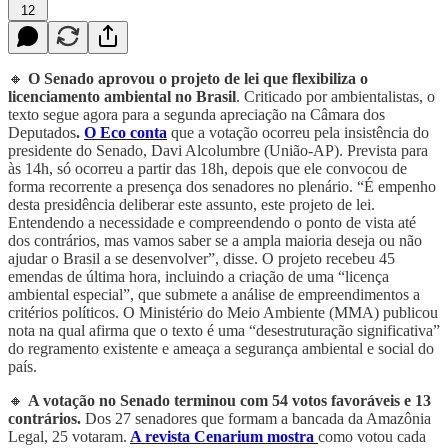
12
🔸
O Senado aprovou o projeto de lei que flexibiliza o
licenciamento ambiental no Brasil
. Criticado por ambientalistas, o
texto segue agora para a segunda apreciação na Câmara dos
Deputados
.
O Eco conta
que a votação ocorreu pela insistência do
presidente do Senado, Davi Alcolumbre (União-AP). Prevista para
às 14h, só ocorreu a partir das 18h, depois que ele convocou de
forma recorrente a presença dos senadores no plenário. “É empenho
desta presidência deliberar este assunto, este projeto de lei.
Entendendo a necessidade e compreendendo o ponto de vista até
dos contrários, mas vamos saber se a ampla maioria deseja ou não
ajudar o Brasil a se desenvolver”, disse. O projeto recebeu 45
emendas de última hora, incluindo a criação de uma “licença
ambiental especial”, que submete a análise de empreendimentos a
critérios políticos. O Ministério do Meio Ambiente (MMA) publicou
nota na qual afirma que o texto é uma “desestruturação significativa”
do regramento existente e ameaça a segurança ambiental e social do
país.
🔸
A votação no Senado terminou com 54 votos favoráveis e 13
contrários.
Dos 27 senadores que formam a bancada da Amazônia
Legal, 25 votaram.
A revista Cenarium mostra
como votou cada