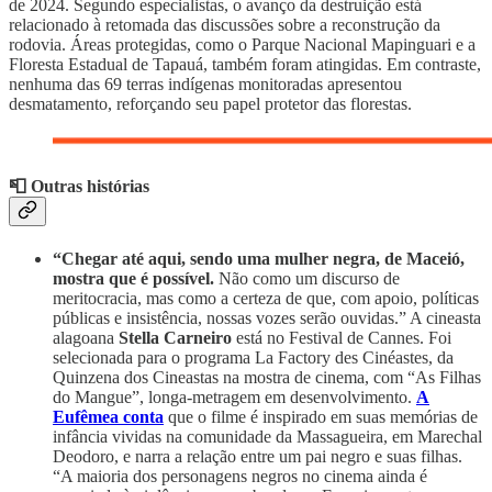
de 2024. Segundo especialistas, o avanço da destruição está
relacionado à retomada das discussões sobre a reconstrução da
rodovia. Áreas protegidas, como o Parque Nacional Mapinguari e a
Floresta Estadual de Tapauá, também foram atingidas. Em contraste,
nenhuma das 69 terras indígenas monitoradas apresentou
desmatamento, reforçando seu papel protetor das florestas.
📮 Outras histórias
“Chegar até aqui, sendo uma mulher negra, de Maceió,
mostra que é possível.
Não como um discurso de
meritocracia, mas como a certeza de que, com apoio, políticas
públicas e insistência, nossas vozes serão ouvidas.” A cineasta
alagoana
Stella Carneiro
está no Festival de Cannes. Foi
selecionada para o programa La Factory des Cinéastes, da
Quinzena dos Cineastas na mostra de cinema, com “As Filhas
do Mangue”, longa-metragem em desenvolvimento.
A
Eufêmea conta
que o filme é inspirado em suas memórias de
infância vividas na comunidade da Massagueira, em Marechal
Deodoro, e narra a relação entre um pai negro e suas filhas.
“A maioria dos personagens negros no cinema ainda é