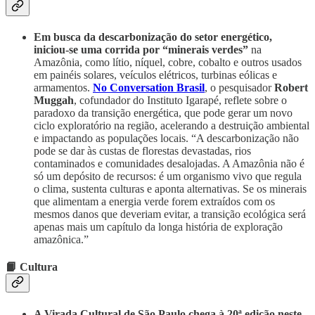
Em busca da descarbonização do setor energético,
iniciou-se uma corrida por “minerais verdes”
na
Amazônia, como lítio, níquel, cobre, cobalto e outros usados
em painéis solares, veículos elétricos, turbinas eólicas e
armamentos.
No Conversation Brasil
, o pesquisador
Robert
Muggah
, cofundador do Instituto Igarapé, reflete sobre o
paradoxo da transição energética, que pode gerar um novo
ciclo exploratório na região, acelerando a destruição ambiental
e impactando as populações locais. “A descarbonização não
pode se dar às custas de florestas devastadas, rios
contaminados e comunidades desalojadas. A Amazônia não é
só um depósito de recursos: é um organismo vivo que regula
o clima, sustenta culturas e aponta alternativas. Se os minerais
que alimentam a energia verde forem extraídos com os
mesmos danos que deveriam evitar, a transição ecológica será
apenas mais um capítulo da longa história de exploração
amazônica.”
📙 Cultura
A Virada Cultural
de São Paulo chega à 20ª edição neste