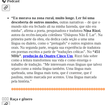
🎧 Podcast
“Eu morava na zona rural, muito longe. Ler foi uma
descoberta de outros mundos,
outras narrativas – de que o
mundo não era fechado ali na minha fazenda, que não era
minha”, afirma a poeta, pesquisadora e tradutora
Nina Rizzi
,
autora da recém-lançada coletânea “Diáspora Não É Lar”. Na
primeira parte da obra, ela dedica cada seção a uma uma
língua ou dialeto, como o “pretuguês” e outros registros mais
orais. Na segunda parte, resgata sua experiência de tradutora
em poemas escritos a partir de “traduções críticas”. No
“451
MHz”
,
produção da Quatro Cinco Um
, Rizzi fala sobre
como a leitura transformou sua vida e como enxerga o
trabalho de tradução. “Me interessam essas línguas que talvez
sejam como a minha língua também. Uma língua mais
quebrada, uma língua mais torta, que é cearense, que é
paulista, muito marcada por acentos. Uma língua marcada
pela história.”
🙋🏾‍♀️ Raça e gênero