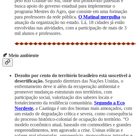
pelo Rio Grande do Sul, onde tem promovido palestras e
busca apoio do governo estadual para implementar o
programa Mestres do Agro, que consiste em uma formação
para professores da rede pública.
O Matinal mergulha
na
atuação da organização no estado. Lá, 18 cidades já estão
envolvidas nas atividades, com a participação de mais de 3
mil alunos e professores.
🍂 Meio ambiente
Dezoito por cento do território brasileiro está suscetível à
desertificação.
Segundo diretrizes
das Nações Unidas, o
enfrentamento deve ir além da recuperação ambiental e
promover mudanças estruturais nos territórios, com
participação social, valorização dos saberes locais e
fortalecimento da resiliência comunitária.
Segundo a Eco
Nordeste
,
a Caatinga é um dos biomas mais ameaçados, com
um estado de degradação crítica e severa, como consequência
do processo histórico-colonial de ocupação do território. “O
modelo econômico atual, baseado em commodities e grandes
empreendimentos, tem agravado a crise. Usinas eólicas e
solares mal planejadas, agronegócio, monoculturas irrigadas e