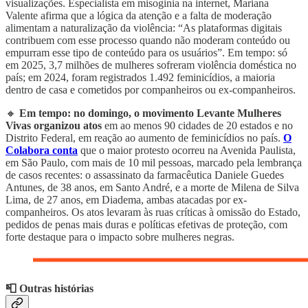
visualizações. Especialista em misoginia na internet, Mariana
Valente afirma que a lógica da atenção e a falta de moderação
alimentam a naturalização da violência: “As plataformas digitais
contribuem com esse processo quando não moderam conteúdo ou
empurram esse tipo de conteúdo para os usuários”. Em tempo: só
em 2025, 3,7 milhões de mulheres sofreram violência doméstica no
país; em 2024, foram registrados 1.492 feminicídios, a maioria
dentro de casa e cometidos por companheiros ou ex-companheiros.
🔸
Em tempo: no domingo, o movimento Levante Mulheres
Vivas organizou atos
em ao menos 90 cidades de 20 estados e no
Distrito Federal, em reação ao aumento de feminicídios no país.
O
Colabora conta
que o maior protesto ocorreu na Avenida Paulista,
em São Paulo, com mais de 10 mil pessoas, marcado pela lembrança
de casos recentes: o assassinato da farmacêutica Daniele Guedes
Antunes, de 38 anos, em Santo André, e a morte de Milena de Silva
Lima, de 27 anos, em Diadema, ambas atacadas por ex-
companheiros. Os atos levaram às ruas críticas à omissão do Estado,
pedidos de penas mais duras e políticas efetivas de proteção, com
forte destaque para o impacto sobre mulheres negras.
📮 Outras histórias