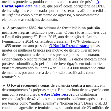
medidas protetivas, punido com dois a cinco anos de prisão.
A
CartaCapital detalha
a lei, que prevê coleta obrigatória de DNA
de investigados e condenados por crimes sexuais, além de medidas
de urgência como o afastamento do agressor, o monitoramento
eletrônico e as restrições de contato.
🔸
A propósito: 68% das vítimas de feminicídio no país são
mulheres negras,
segundo a pesquisa “Quem são as mulheres que
o Brasil não protege?”. Entre 2015, ano de criação da Lei do
Feminicídio, e 2024, os registros cresceram 176%, chegando a
1.455 mortes no ano passado.
O Notícia Preta destaca
que as
mortes de mulheres brancas por motivo de gênero tiveram leve
declínio, enquanto as de mulheres pretas e pardas aumentaram,
evidenciando o recorte racial da violência. Os dados indicam ainda
possível subnotificação pela falta de investigação em toda morte
violenta envolvendo mulheres – de 3.500 a 4.000 mortes violentas
de mulheres por ano, cerca de 2.500 são classificadas como
feminicídio.
🔸
O Kwai recomenda cenas de violência contra a mulher,
em
descumprimento às próprias regras. Em uma hora de navegação com
uma conta recém-criada,
o Aos Fatos recebeu
da plataforma
recomendações de 42 vídeos com conteúdos violentos após buscas
por termos como “mulher apanha” e “homem bate”. Desse total, 33
continham agressões e feminicídios, somando mais de 23 milhões de