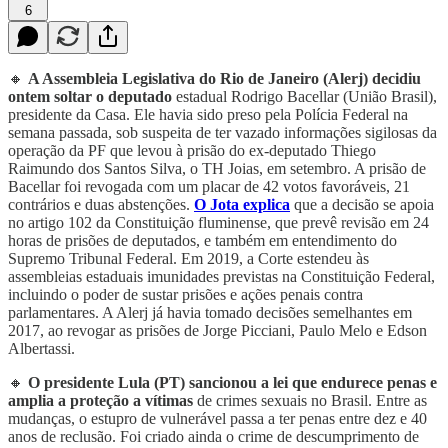
6
🔸
A Assembleia Legislativa do Rio de Janeiro (Alerj) decidiu
ontem soltar o deputado
estadual Rodrigo Bacellar (União Brasil),
presidente da Casa. Ele havia sido preso pela Polícia Federal na
semana passada, sob suspeita de ter vazado informações sigilosas da
operação da PF que levou à prisão do ex-deputado Thiego
Raimundo dos Santos Silva, o TH Joias, em setembro. A prisão de
Bacellar foi revogada com um placar de 42 votos favoráveis, 21
contrários e duas abstenções.
O Jota explica
que a decisão se apoia
no artigo 102 da Constituição fluminense, que prevê revisão em 24
horas de prisões de deputados, e também em entendimento do
Supremo Tribunal Federal. Em 2019, a Corte estendeu às
assembleias estaduais imunidades previstas na Constituição Federal,
incluindo o poder de sustar prisões e ações penais contra
parlamentares. A Alerj já havia tomado decisões semelhantes em
2017, ao revogar as prisões de Jorge Picciani, Paulo Melo e Edson
Albertassi.
🔸
O presidente Lula (PT) sancionou a lei que endurece penas e
amplia a proteção a vítimas
de crimes sexuais no Brasil. Entre as
mudanças, o estupro de vulnerável passa a ter penas entre dez e 40
anos de reclusão. Foi criado ainda o crime de descumprimento de