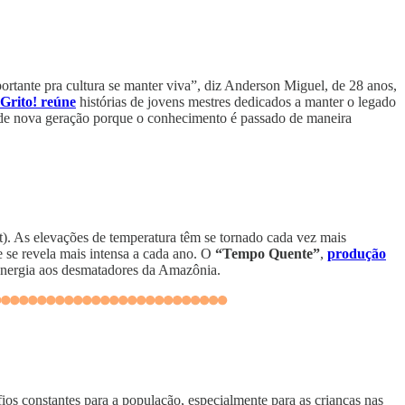
tante pra cultura se manter viva”, diz Anderson Miguel, de 28 anos,
 Grito! reúne
histórias de jovens mestres dedicados a manter o legado
ar de nova geração porque o conhecimento é passado de maneira
). As elevações de temperatura têm se tornado cada vez mais
e se revela mais intensa a cada ano. O
“Tempo Quente”
,
produção
 energia aos desmatadores da Amazônia.
ios constantes para a população, especialmente para as crianças nas