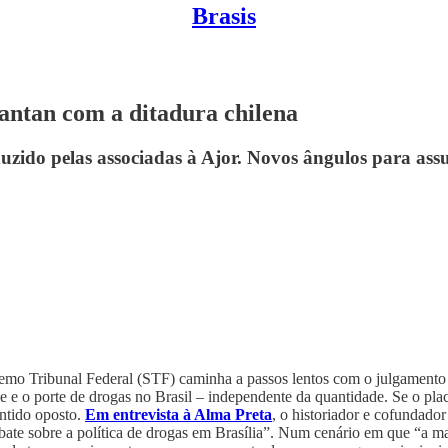
Brasis
tantan com a ditadura chilena
uzido pelas associadas à Ajor. Novos ângulos para ass
o Tribunal Federal (STF) caminha a passos lentos com o julgamento s
e o porte de drogas no Brasil – independente da quantidade. Se o plac
ntido oposto.
Em entrevista à Alma Preta
, o historiador e cofundado
ebate sobre a política de drogas em Brasília”. Num cenário em que “a m