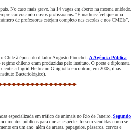
ipais. No caso mais grave, há 14 vagas em aberto na mesma unidade.
 sempre convocando novos profissionais. “É inadmissível que uma
o número de professoras estejam completo nas escolas e nos CMEIs”,
m o Chile à época do ditador Augusto Pinochet.
A Agência Pública
 regime chileno eram produzidas pelo instituto. O poeta e diplomata
 a cientista Ingrid Heitmann Ghigliotto encontrou, em 2008, duas
nstituto Bacteriológico).
nosa especializada em tráfico de animais no Rio de Janeiro.
Segundo
de documentos públicos para que as espécies fossem vendidas como se
lmente em um ano, além de araras, papagaios, pássaros, cervos e