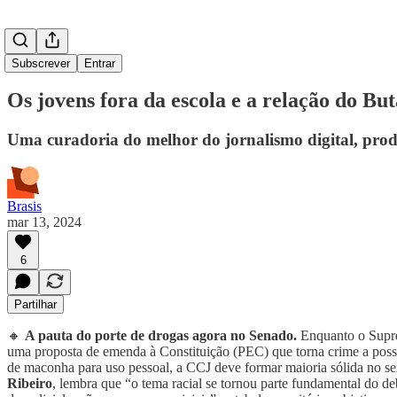
Subscrever
Entrar
Os jovens fora da escola e a relação do Bu
Uma curadoria do melhor do jornalismo digital, prod
Brasis
mar 13, 2024
6
Partilhar
🔸
A pauta do porte de drogas agora no Senado.
Enquanto o Suprem
uma proposta de emenda à Constituição (PEC) que torna crime a posse 
de maconha para uso pessoal, a CCJ deve formar maioria sólida no se
Ribeiro
, lembra que “o tema racial se tornou parte fundamental do d