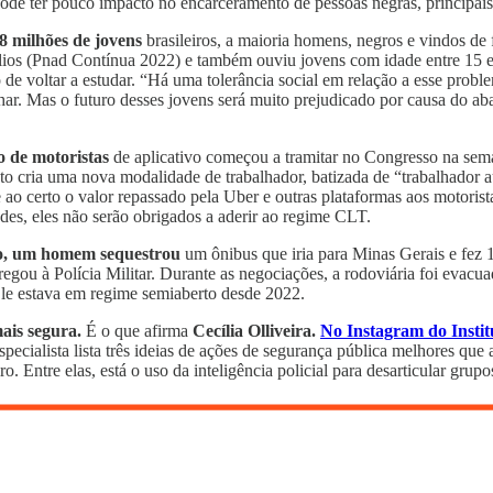
s pode ter pouco impacto no encarceramento de pessoas negras, principai
,8 milhões de jovens
brasileiros, a maioria homens, negros e vindos de
lios (Pnad Contínua 2022) e também ouviu jovens com idade entre 15 
o de voltar a estudar. “Há uma tolerância social em relação a esse pr
har. Mas o futuro desses jovens será muito prejudicado por causa do ab
o de motoristas
de aplicativo começou a tramitar no Congresso na se
to cria uma nova modalidade de trabalhador, batizada de “trabalhador
o certo o valor repassado pela Uber e outras plataformas aos motorista
des, eles não serão obrigados a aderir ao regime CLT.
iro, um homem sequestrou
um ônibus que iria para Minas Gerais e fez 1
tregou à Polícia Militar. Durante as negociações, a rodoviária foi evac
Ele estava em regime semiaberto desde 2022.
mais segura.
É o que afirma
Cecília Olliveira.
No Instagram do Insti
especialista lista três ideias de ações de segurança pública melhores qu
ro. Entre elas, está o uso da inteligência policial para desarticular gru