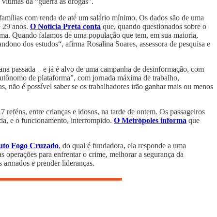
s vítimas da “guerra às drogas”.
 famílias com renda de até um salário mínimo. Os dados são de uma
e 29 anos.
O Notícia Preta conta
que, quando questionados sobre o
oblema. Quando falamos de uma população que tem, em sua maioria,
andono dos estudos“, afirma Rosalina Soares, assessora de pesquisa e
mana passada – e já é alvo de uma campanha de desinformação, com
 autônomo de plataforma”, com jornada máxima de trabalho,
s, não é possível saber se os trabalhadores irão ganhar mais ou menos
7 reféns, entre crianças e idosos, na tarde de ontem. Os passageiros
uada, e o funcionamento, interrompido.
O Metrópoles informa
que
tuto Fogo Cruzado
, do qual é fundadora, ela responde a uma
e as operações para enfrentar o crime, melhorar a segurança da
pos armados e prender lideranças.