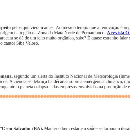
speito
pelos que vieram antes.
Ao mesmo tempo que a renovação é impor
m origem na região da Zona da Mata Norte de Pernambuco.
A revista O
maracatu se dá de um jeito muito orgânico, sabe? É quase estranho fal
 o cantor Siba Veloso.
semana,
segundo um alerta do Instituto Nacional de Meteorologia (Inmet
cos. A ciência se debruça há décadas sobre a emergência climática, qu
o enquanto o planeta colapsa – das empresas envolvidas na produção de
0ºC em Salvador (BA).
Manter o bem-estar e a saúde se tornaram desaf