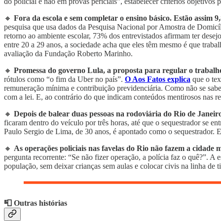
do policial e não em provas periciais”, estabelecer critérios objetivo
🔸
Fora da escola e sem completar o ensino básico. Estão assim 9
pesquisa que usa dados da Pesquisa Nacional por Amostra de Domicí
retorno ao ambiente escolar, 73% dos entrevistados afirmam ter desej
entre 20 a 29 anos, a sociedade acha que eles têm mesmo é que trabal
avaliação da Fundação Roberto Marinho.
🔸
Promessa do governo Lula, a proposta para regular o trabalh
rótulos como “o fim da Uber no país”.
O Aos Fatos explica
que o tex
remuneração mínima e contribuição previdenciária. Como não se sabe a
com a lei. E, ao contrário do que indicam conteúdos mentirosos nas re
🔸
Depois de balear duas pessoas na rodoviária do Rio de Jane
ficaram dentro do veículo por três horas, até que o sequestrador se en
Paulo Sergio de Lima, de 30 anos, é apontado como o sequestrador. 
🔸
As operações policiais nas favelas do Rio não fazem a cidade 
pergunta recorrente: “Se não fizer operação, a polícia faz o quê?”. A 
população, sem deixar crianças sem aulas e colocar civis na linha de ti
📮 Outras histórias