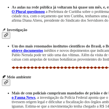
As aulas na rede pública já voltaram há quase um mês, e, 
O Plural questionou
a Prefeitura de Curitiba sobre o problem
cidade rica, com o orçamento que tem Curitiba, tenhamos uma g
afirma Diana Abreu, presidente do Sindicato dos Servidores do
📌 Investigação
Um dos mais renomados institutos científicos do Brasil, o 
obteve documentos
inéditos e novos depoimentos que indicam q
Pablo Neruda pode ter sido uma das vítimas. Além da visita de u
caixas com ampolas de toxinas botulínicas provenientes do Insti
🍂 Meio ambiente
Mais de cem policiais cumpriram mandados de prisão
e de
o Fauna News
, a investigação da Polícia Federal aponta que 
tivessem origem legal e dificultar a fiscalização dos órgãos a
iguanas. Estima-se que a movimentação tenha chegado a R$ 14