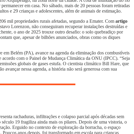
airro Arquipélago, na zona norte da cidade. A cota de inundação do rio
por permanecer em casa. No sábado, mais de 20 pessoas foram retiradas
tos e 29 crianças e adolescentes, além de animais de estimação.
 206 mil propriedades rurais afetadas, segundo a Emater. Com
artigo
tavo Lorenzon, não conseguiram recuperar instalações destruídas e
hente, o ano de 2025 trouxe outro desafio: o solo quebradiço por
apontam que, apesar de bilhões anunciados, obras como os diques
e em Belém (PA), avance na agenda da eliminação dos combustíveis
°C de acordo com o Painel de Mudança Climática da ONU (IPCC). “Seja
missões globais de gases estufa. O cientista climático Bill Hare, que
ão avançar nessa agenda, a história não será generosa com sua
esenta rachaduras, infiltrações e colapso parcial após décadas sem
o século 19 fragiliza ainda mais os pilares. Depois de uma vistoria, o
ização. Erguido no contexto de exploração da borracha, o espaço
. Poucos anos depois, foi transformado em escola para crianças