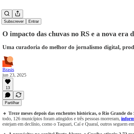
Subscrever
Entrar
O impacto das chuvas no RS e a nova era d
Uma curadoria do melhor do jornalismo digital, prod
Brasis
jun 23, 2025
13
Partilhar
🔸
Treze meses depois das enchentes históricas, o Rio Grande do 
todo, 126 municípios foram atingidos e três pessoas morreram,
infor
estejam em declínio, como o Taquari, Caí e Quaraí, outros seguem em