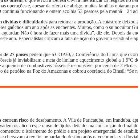
etros ontem
, o que levou a Defesa Civil a intensificar os resgates no b
 nas operações e, apesar da oferta de abrigo, muitas famílias optaram 
 continua funcionando e ontem acolhia 53 pessoas pela manhã – 24 adul
dívidas e dificuldades
para retomar a produção. A catástrofe deixou
res gaúchos um ano após as enchentes. Muitos, como o suinocultor Gus
guardar. Não é hora de fazer mais uma dívida”, diz ele. Depois da enc
ste ano. Especialistas criticam a falta de ação do governo estadual e 
s de 27 países
pedem que a COP30, a Conferência do Clima que ocorr
s fósseis já inviabilizam a meta de limitar o aquecimento global a 1,5
e a queima de combustíveis fósseis é responsável por cerca de 75% das e
ão de petróleo na Foz do Amazonas e cobrou coerência do Brasil: “Se n
s correm risco
de desabamento. A Vila de Paricatuba, em Iranduba, apr
nvadem os alicerces, e o uso de tijolos deitados na construção do final d
 recomendou o isolamento do prédio e um projeto emergencial de estabil
ue chegavam à região, aguardando destino após navegar pela via fluvial