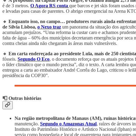
🔸
A propósito: na capital Porto Alegre, o Guaíba atingiu 2,73 m
é de 3 metros.
O Agora RS conta
que barcos e jet skis foram usados
e levadas para casas de parentes. O abrigo emergencial na Arena KTO
🔸
Enquanto isso, no campo… produtores rurais ainda enfrentam 
de Sílvia Lisboa,
o Nexo traz
um panorama da situação dos agriculto
acumulam prejuízos. “Uma reforma ia custar caro e achamos prudente a
falta de água – 60% dos municípios decretaram emergência por seca ne
contra cheias ainda não chegaram às áreas mais vulneráveis.
🔸
Em carta endereçada ao presidente Lula, mais de 250 cientista
fósseis.
Segundo O Eco
, o documento reforça que os atuais projeto
o líder climático que o mundo precisa”, diz o texto. A carta lembra qu
entregou a carta ao embaixador André Corrêa do Lago, criticou o leil
presidência da COP30”.
📮 Outras histórias
Na região metropolitana de Manaus (AM), ruínas histórica
manutenção.
Segundo o Amazonas Atual
, raízes de árvores i
Instituto do Patrimônio Histórico e Artístico Nacional (Iphan)
servia como hospedaria e local de quarentena para imigrantes q