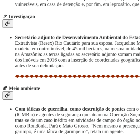
vulneráveis, em casa de detenção e, por fim, em leprosário, qu
📌 Investigação
Secretário-adjunto de Desenvolvimento Ambiental do Esta
Extrativista (Resex) Rio Cautário para sua esposa, Jacqueline
madeira em outro imóvel, de 45 mil hectares, na mesma unida
na Amazônia: as terras ligadas ao secretário-adjunto somam ma
dos imóveis em 2016 com a inserção de coordenadas geográficas
antes de sua delimitação.
🍂 Meio ambiente
Com táticas de guerrilha, como destruição de pontes
com o 
(ICMBio)
e agentes de segurança que atuam na Operação Suçua
trata-se de um caso inédito em atividades de campo do órgão no 
como Rondônia, Pará e Mato Grosso. “Nem mesmo a presença de p
garimpo, é uma tática de garimpeiro”, relata um agente.