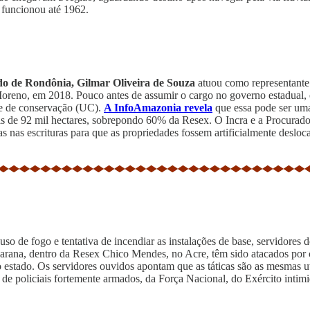
e funcionou até 1962.
do de Rondônia, Gilmar Oliveira de Souza
atuou como representante
 Moreno, em 2018. Pouco antes de assumir o cargo no governo estadual,
de de conservação (UC).
A InfoAmazonia revela
que essa pode ser uma
is de 92 mil hectares, sobrepondo 60% da Resex. O Incra e a Procurad
 nas escrituras para que as propriedades fossem artificialmente deslo
uso de fogo e tentativa de incendiar as instalações de base, servidore
rana, dentro da Resex Chico Mendes, no Acre, têm sido atacados por c
estado. Os servidores ouvidos apontam que as táticas são as mesmas util
oliciais fortemente armados, da Força Nacional, do Exército intimidou 