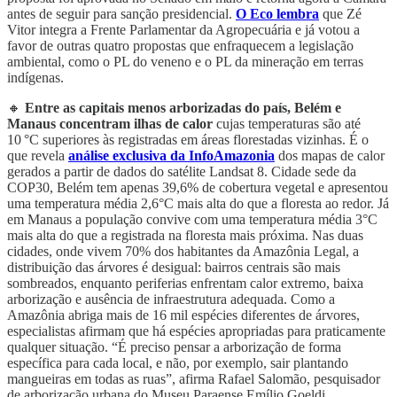
antes de seguir para sanção presidencial.
O Eco lembra
que Zé
Vitor integra a Frente Parlamentar da Agropecuária e já votou a
favor de outras quatro propostas que enfraquecem a legislação
ambiental, como o PL do veneno e o PL da mineração em terras
indígenas.
🔸
Entre as capitais menos arborizadas do país, Belém e
Manaus concentram ilhas de calor
cujas temperaturas são até
10 °C superiores às registradas em áreas florestadas vizinhas. É o
que revela
análise exclusiva da InfoAmazonia
dos mapas de calor
gerados a partir de dados do satélite Landsat 8. Cidade sede da
COP30, Belém tem apenas 39,6% de cobertura vegetal e apresentou
uma temperatura média 2,6°C mais alta do que a floresta ao redor. Já
em Manaus a população convive com uma temperatura média 3°C
mais alta do que a registrada na floresta mais próxima. Nas duas
cidades, onde vivem 70% dos habitantes da Amazônia Legal, a
distribuição das árvores é desigual: bairros centrais são mais
sombreados, enquanto periferias enfrentam calor extremo, baixa
arborização e ausência de infraestrutura adequada. Como a
Amazônia abriga mais de 16 mil espécies diferentes de árvores,
especialistas afirmam que há espécies apropriadas para praticamente
qualquer situação. “É preciso pensar a arborização de forma
específica para cada local, e não, por exemplo, sair plantando
mangueiras em todas as ruas”, afirma Rafael Salomão, pesquisador
de arborização urbana do Museu Paraense Emílio Goeldi.