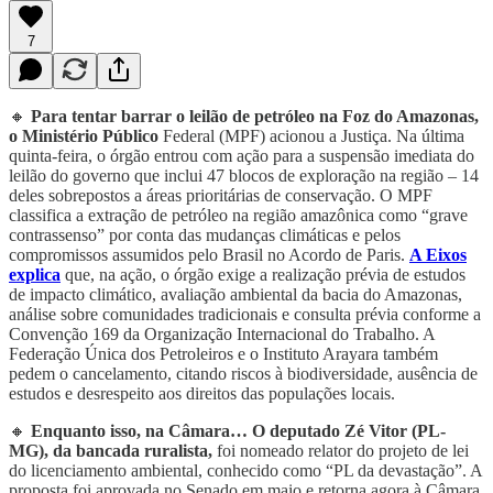
7
🔸
Para tentar barrar o leilão de petróleo na Foz do Amazonas,
o Ministério Público
Federal (MPF) acionou a Justiça. Na última
quinta-feira, o órgão entrou com ação para a suspensão imediata do
leilão do governo que inclui 47 blocos de exploração na região – 14
deles sobrepostos a áreas prioritárias de conservação.
O MPF
classifica a extração de petróleo na região amazônica como “grave
contrassenso” por conta das mudanças climáticas e pelos
compromissos assumidos pelo Brasil no Acordo de Paris.
A Eixos
explica
que, na ação, o órgão exige a realização prévia de estudos
de impacto climático, avaliação ambiental da bacia do Amazonas,
análise sobre comunidades tradicionais e consulta prévia conforme a
Convenção 169 da Organização Internacional do Trabalho. A
Federação Única dos Petroleiros e o Instituto Arayara também
pedem o cancelamento, citando riscos à biodiversidade, ausência de
estudos e desrespeito aos direitos das populações locais.
🔸
Enquanto isso, na Câmara… O deputado Zé Vitor (PL-
MG), da bancada ruralista,
foi nomeado relator do projeto de lei
do licenciamento ambiental, conhecido como “PL da devastação”. A
proposta foi aprovada no Senado em maio e retorna agora à Câmara