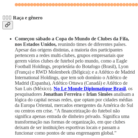
🙋🏾‍♀️ Raça e gênero
Começou sábado a Copa do Mundo de Clubes da Fifa,
nos Estados Unidos,
reunindo times de diferentes países.
Apesar das origens distintas, a maioria dos participantes
pertencem a redes multi-clubes, grupos empresariais que
gerem vários clubes de futebol pelo mundo, como a Eagle
Football Holdings, proprietária do Botafogo (Brasil), Lyon
(França) e RWD Molenbeek (Bélgica); e a Atlético de Madrid
International Holdings, que tem sob domínio o Atlético de
Madrid (Espanha), Atlético Ottawa (Canadá) e Atlético de
San Luis (México).
No Le Monde Diplomatique Brasil
, os
pesquisadores
Jonathan Ferreira
e
Irlan Simões
analisam a
lógica do capital nessas redes, que optam por cidades médias
da Europa Oriental, mercados emergentes da América do Sul
ou centros em crise. “A financeirização do futebol não
significa apenas entrada de dinheiro privado. Significa uma
transformação nas formas de organização, em que clubes
deixam de ser instituições esportivas locais e passam a
funcionar como pontos de uma engrenagem global.”