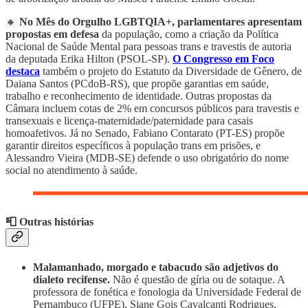
🔸
No Mês do Orgulho LGBTQIA+, parlamentares apresentam
propostas em defesa
da população, como a criação da Política
Nacional de Saúde Mental para pessoas trans e travestis de autoria
da deputada Erika Hilton (PSOL-SP).
O Congresso em Foco
destaca
também o projeto do Estatuto da Diversidade de Gênero, de
Daiana Santos (PCdoB-RS), que propõe garantias em saúde,
trabalho e reconhecimento de identidade. Outras propostas da
Câmara incluem cotas de 2% em concursos públicos para travestis e
transexuais e licença-maternidade/paternidade para casais
homoafetivos. Já no Senado, Fabiano Contarato (PT-ES) propõe
garantir direitos específicos à população trans em prisões, e
Alessandro Vieira (MDB-SE) defende o uso obrigatório do nome
social no atendimento à saúde.
📮 Outras histórias
Malamanhado, morgado e tabacudo são adjetivos do
dialeto recifense.
Não é questão de gíria ou de sotaque. A
professora de fonética e fonologia da Universidade Federal de
Pernambuco (UFPE), Siane Gois Cavalcanti Rodrigues,