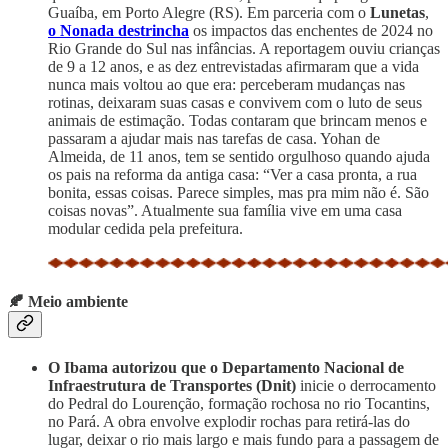
Guaíba, em Porto Alegre (RS). Em parceria com o
Lunetas
,
o Nonada destrincha
os impactos das enchentes de 2024 no
Rio Grande do Sul nas infâncias. A reportagem ouviu crianças
de 9 a 12 anos, e as dez entrevistadas afirmaram que a vida
nunca mais voltou ao que era: perceberam mudanças nas
rotinas, deixaram suas casas e convivem com o luto de seus
animais de estimação. Todas contaram que brincam menos e
passaram a ajudar mais nas tarefas de casa. Yohan de
Almeida, de 11 anos, tem se sentido orgulhoso quando ajuda
os pais na reforma da antiga casa: “Ver a casa pronta, a rua
bonita, essas coisas. Parece simples, mas pra mim não é. São
coisas novas”. Atualmente sua família vive em uma casa
modular cedida pela prefeitura.
🍂 Meio ambiente
O Ibama autorizou que o Departamento Nacional de
Infraestrutura de Transportes (Dnit)
inicie o derrocamento
do Pedral do Lourenção, formação rochosa no rio Tocantins,
no Pará. A obra envolve explodir rochas para retirá-las do
lugar, deixar o rio mais largo e mais fundo para a passagem de