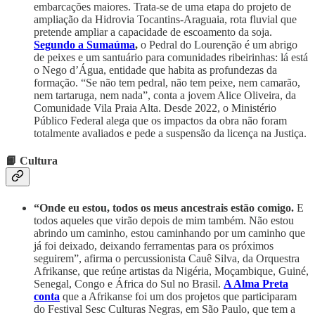
embarcações maiores. Trata-se de uma etapa do projeto de
ampliação da Hidrovia Tocantins-Araguaia, rota fluvial que
pretende ampliar a capacidade de escoamento da soja.
Segundo a Sumaúma
,
o Pedral do Lourenção é um abrigo
de peixes e um santuário para comunidades ribeirinhas: lá está
o Nego d’Água, entidade que habita as profundezas da
formação. “Se não tem pedral, não tem peixe, nem camarão,
nem tartaruga, nem nada”, conta a jovem Alice Oliveira, da
Comunidade Vila Praia Alta. Desde 2022, o Ministério
Público Federal alega que os impactos da obra não foram
totalmente avaliados e pede a suspensão da licença na Justiça.
📙 Cultura
“Onde eu estou, todos os meus ancestrais estão comigo.
E
todos aqueles que virão depois de mim também. Não estou
abrindo um caminho, estou caminhando por um caminho que
já foi deixado, deixando ferramentas para os próximos
seguirem”, afirma o percussionista Cauê Silva, da Orquestra
Afrikanse, que reúne artistas da Nigéria, Moçambique, Guiné,
Senegal, Congo e África do Sul no Brasil.
A Alma Preta
conta
que a Afrikanse foi um dos projetos que participaram
do Festival Sesc Culturas Negras, em São Paulo, que tem a