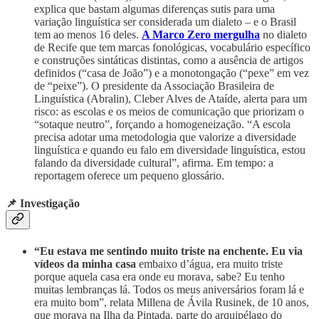
explica que bastam algumas diferenças sutis para uma
variação linguística ser considerada um dialeto – e o Brasil
tem ao menos 16 deles.
A Marco Zero mergulha
no dialeto
de Recife que tem marcas fonológicas, vocabulário específico
e construções sintáticas distintas, como a ausência de artigos
definidos (“casa de João”) e a monotongação (“pexe” em vez
de “peixe”). O presidente da Associação Brasileira de
Linguística (Abralin), Cleber Alves de Ataíde, alerta para um
risco: as escolas e os meios de comunicação que priorizam o
“sotaque neutro”, forçando a homogeneização. “A escola
precisa adotar uma metodologia que valorize a diversidade
linguística e quando eu falo em diversidade linguística, estou
falando da diversidade cultural”, afirma. Em tempo: a
reportagem oferece um pequeno glossário.
📌 Investigação
“Eu estava me sentindo muito triste na enchente. Eu via
vídeos da minha casa
embaixo d’água, era muito triste
porque aquela casa era onde eu morava, sabe? Eu tenho
muitas lembranças lá. Todos os meus aniversários foram lá e
era muito bom”, relata Millena de Ávila Rusinek, de 10 anos,
que morava na Ilha da Pintada, parte do arquipélago do