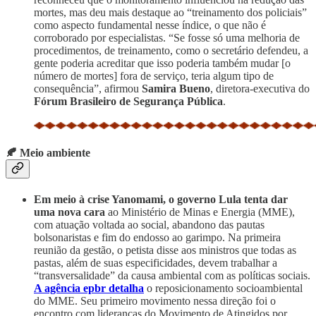
mortes, mas deu mais destaque ao “treinamento dos policiais”
como aspecto fundamental nesse índice, o que não é
corroborado por especialistas. “Se fosse só uma melhoria de
procedimentos, de treinamento, como o secretário defendeu, a
gente poderia acreditar que isso poderia também mudar [o
número de mortes] fora de serviço, teria algum tipo de
consequência”, afirmou
Samira Bueno
, diretora-executiva do
Fórum Brasileiro de Segurança Pública
.
🍂 Meio ambiente
Em meio à crise Yanomami, o governo Lula tenta dar
uma nova cara
ao Ministério de Minas e Energia (MME),
com atuação voltada ao social, abandono das pautas
bolsonaristas e fim do endosso ao garimpo. Na primeira
reunião da gestão, o petista disse aos ministros que todas as
pastas, além de suas especificidades, devem trabalhar a
“transversalidade” da causa ambiental com as políticas sociais.
A agência epbr detalha
o reposicionamento socioambiental
do MME. Seu primeiro movimento nessa direção foi o
encontro com lideranças do Movimento de Atingidos por