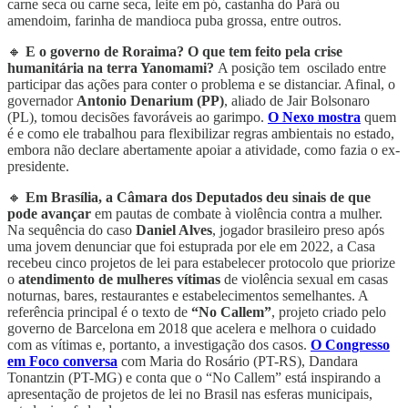
carne seca ou carne seca, leite em pó, castanha do Pará ou
amendoim, farinha de mandioca puba grossa, entre outros.
🔸
E o governo de Roraima? O que tem feito pela crise
humanitária na terra Yanomami?
A posição tem oscilado entre
participar das ações para conter o problema e se distanciar. Afinal, o
governador
Antonio Denarium (PP)
, aliado de Jair Bolsonaro
(PL), tomou decisões favoráveis ao garimpo.
O Nexo mostra
quem
é e como ele trabalhou para flexibilizar regras ambientais no estado,
embora não declare abertamente apoiar a atividade, como fazia o ex-
presidente.
🔸
Em Brasília, a Câmara dos Deputados deu sinais de que
pode avançar
em pautas de combate à violência contra a mulher.
Na sequência do caso
Daniel Alves
, jogador brasileiro preso após
uma jovem denunciar que foi estuprada por ele em 2022, a Casa
recebeu cinco projetos de lei para estabelecer protocolo que priorize
o
atendimento de mulheres vítimas
de violência sexual em casas
noturnas, bares, restaurantes e estabelecimentos semelhantes. A
referência principal é o texto de
“No Callem”
, projeto criado pelo
governo de Barcelona em 2018 que acelera e melhora o cuidado
com as vítimas e, portanto, a investigação dos casos.
O Congresso
em Foco conversa
com Maria do Rosário (PT-RS), Dandara
Tonantzin (PT-MG) e conta que o “No Callem” está inspirando a
apresentação de projetos de lei no Brasil nas esferas municipais,