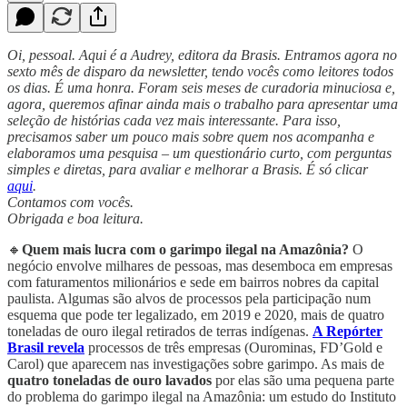
Oi, pessoal. Aqui é a Audrey, editora da Brasis. Entramos agora no
sexto mês de disparo da newsletter, tendo vocês como leitores todos
os dias. É uma honra. Foram seis meses de curadoria minuciosa e,
agora, queremos afinar ainda mais o trabalho para apresentar uma
seleção de histórias cada vez mais interessante. Para isso,
precisamos saber um pouco mais sobre quem nos acompanha e
elaboramos uma pesquisa – um questionário curto, com perguntas
simples e diretas, para avaliar e melhorar a Brasis. É só clicar
aqui
.
Contamos com vocês.
Obrigada e boa leitura.
🔸
Quem mais lucra com o garimpo ilegal na Amazônia?
O
negócio envolve milhares de pessoas, mas desemboca em empresas
com faturamentos milionários e sede em bairros nobres da capital
paulista. Algumas são alvos de processos pela participação num
esquema que pode ter legalizado, em 2019 e 2020, mais de quatro
toneladas de ouro ilegal retirados de terras indígenas.
A Repórter
Brasil revela
processos de três empresas (Ourominas, FD’Gold e
Carol) que aparecem nas investigações sobre garimpo. As mais de
quatro toneladas de ouro lavados
por elas são uma pequena parte
do problema do garimpo ilegal na Amazônia: um estudo do Instituto