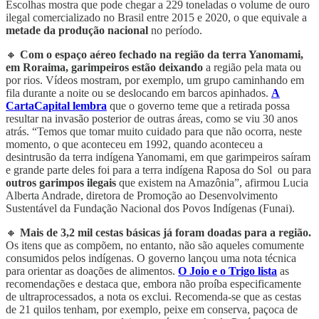
Escolhas mostra que pode chegar a 229 toneladas o volume de ouro
ilegal comercializado no Brasil entre 2015 e 2020, o que equivale a
metade da produção nacional
no período.
🔸
Com o espaço aéreo fechado na região da terra Yanomami,
em Roraima, garimpeiros estão deixando
a região pela mata ou
por rios. Vídeos mostram, por exemplo, um grupo caminhando em
fila durante a noite ou se deslocando em barcos apinhados.
A
CartaCapital lembra
que o governo teme que a retirada possa
resultar na invasão posterior de outras áreas, como se viu 30 anos
atrás. “Temos que tomar muito cuidado para que não ocorra, neste
momento, o que aconteceu em 1992, quando aconteceu a
desintrusão da terra indígena Yanomami, em que garimpeiros saíram
e grande parte deles foi para a terra indígena Raposa do Sol ou para
outros garimpos ilegais
que existem na Amazônia”, afirmou Lucia
Alberta Andrade, diretora de Promoção ao Desenvolvimento
Sustentável da Fundação Nacional dos Povos Indígenas (Funai).
🔸
Mais de 3,2 mil cestas básicas já foram doadas para a região.
Os itens que as compõem, no entanto, não são aqueles comumente
consumidos pelos indígenas. O governo lançou uma nota técnica
para orientar as doações de alimentos.
O Joio e o Trigo lista
as
recomendações e destaca que, embora não proíba especificamente
de ultraprocessados, a nota os exclui. Recomenda-se que as cestas
de 21 quilos tenham, por exemplo, peixe em conserva, paçoca de