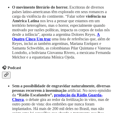
O movimento literário do horror.
Escritoras de diversos
países latino-americanas têm explorado em seus romances a
carga da violência do continente. “Falar sobre
violência na
América Latina
nos leva a pensar que estamos em um
território heterogêneo, mas o horror, especialmente quando
motivado por razões políticas, impacta os corpos de todas nós
desde a infância”, aponta a argentina Dolores Reyes.
A
Quatro Cinco Um traz
uma lista de referências que, além de
Reyes, inclui as também argentinas, Mariana Enríquez e
Samanta Schweblin, as colombianas Pilar Quintana e Vanessa
Londoño, a boliviana Giovanna Rivero, a mexicana Fernanda
Melchor e a equatoriana Mónica Ojeda.
🎧 Podcast
Sem a possibilidade de engravidar naturalmente, diversas
pessoas recorrem à inseminação
artificial. No novo episódio
da
“Rádio Escafandro”,
produção da Rádio Guarda-
Chuva
, o debate gira ao redor da fertilização in vitro, mas de
outro ponto de vista: dos embriões que nunca foram
implantados. Há mais de 200 mil deles no Brasil, mas não