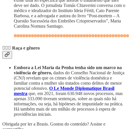
existe uma lei específica que aborde o tratamento que lhes
deve ser dado. O jornalista Tomás Chiaverini conversa com o
médico e idealizador do Instituto Ideia Fértil, Caio Parente
Barbosa, e a advogada e autora do livro “Post-mortem – A
Questão Sucessória dos Embriões Criopreservados”, Maria
Carolina Nomura Santiago.
🙋🏾‍♀️
Raça e gênero
Embora a Lei Maria da Penha tenha sido um marco na
violência de gênero,
dados do Conselho Nacional de Justiça
(CNJ) revelam que os crimes de violência doméstica e
familiar contra a mulher são tratados como delitos de menor
potencial ofensivo.
O Le Monde Diplomatique Brasil
mostra
que, em 2021, foram 630.948 novos processos, mas
apenas 333.090 tiveram sentenças, sobre as quais não há
informações, ou seja, há hipóteses de impunidade na prática.
Há também mais de um milhão de processos à espera de
providências iniciais.
Obrigada por ler a Brasis. Gostou do conteúdo? Assine e