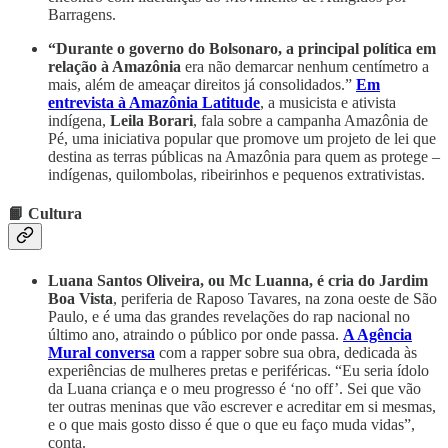
Barragens.
“Durante o governo do Bolsonaro, a principal política em
relação à Amazônia
era não demarcar nenhum centímetro a
mais, além de ameaçar direitos já consolidados.”
Em
entrevista à Amazônia Latitude
, a musicista e ativista
indígena,
Leila Borari
, fala sobre a campanha Amazônia de
Pé, uma iniciativa popular que promove um projeto de lei que
destina as terras públicas na Amazônia para quem as protege –
indígenas, quilombolas, ribeirinhos e pequenos extrativistas.
📙 Cultura
Luana Santos Oliveira, ou Mc Luanna, é cria do Jardim
Boa Vista
, periferia de Raposo Tavares, na zona oeste de São
Paulo, e é uma das grandes revelações do rap nacional no
último ano, atraindo o público por onde passa.
A Agência
Mural conversa
com a rapper sobre sua obra, dedicada às
experiências de mulheres pretas e periféricas. “Eu seria ídolo
da Luana criança e o meu progresso é ‘no off’. Sei que vão
ter outras meninas que vão escrever e acreditar em si mesmas,
e o que mais gosto disso é que o que eu faço muda vidas”,
conta.