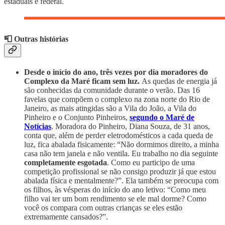
estaduais e federal.
📮 Outras histórias
Desde o início do ano, três vezes por dia moradores do
Complexo da Maré ficam sem luz.
As quedas de energia já
são conhecidas da comunidade durante o verão. Das 16
favelas que compõem o complexo na zona norte do Rio de
Janeiro, as mais atingidas são a Vila do João, a Vila do
Pinheiro e o Conjunto Pinheiros,
segundo o Maré de
Notícias
. Moradora do Pinheiro, Diana Souza, de 31 anos,
conta que, além de perder eletrodomésticos a cada queda de
luz, fica abalada fisicamente: “Não dormimos direito, a minha
casa não tem janela e não ventila. Eu trabalho no dia seguinte
completamente esgotada
. Como eu participo de uma
competição profissional se não consigo produzir já que estou
abalada física e mentalmente?”. Ela também se preocupa com
os filhos, às vésperas do início do ano letivo: “Como meu
filho vai ter um bom rendimento se ele mal dorme? Como
você os compara com outras crianças se eles estão
extremamente cansados?”.