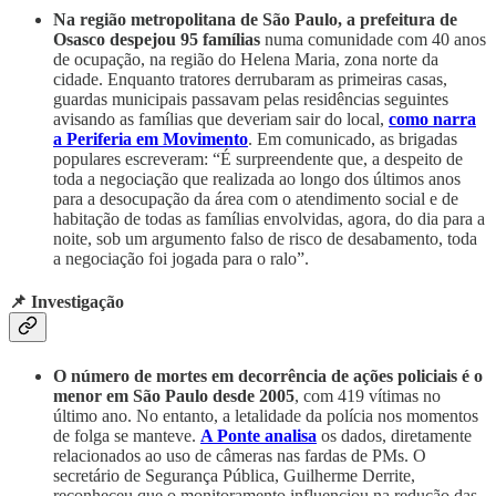
Na região metropolitana de São Paulo, a prefeitura de
Osasco despejou 95 famílias
numa comunidade com 40 anos
de ocupação, na região do Helena Maria, zona norte da
cidade. Enquanto tratores derrubaram as primeiras casas,
guardas municipais passavam pelas residências seguintes
avisando as famílias que deveriam sair do local,
como narra
a Periferia em Movimento
. Em comunicado, as brigadas
populares escreveram: “É surpreendente que, a despeito de
toda a negociação que realizada ao longo dos últimos anos
para a desocupação da área com o atendimento social e de
habitação de todas as famílias envolvidas, agora, do dia para a
noite, sob um argumento falso de risco de desabamento, toda
a negociação foi jogada para o ralo”.
📌 Investigação
O número de mortes em decorrência de ações policiais é o
menor em São Paulo desde 2005
, com 419 vítimas no
último ano. No entanto, a letalidade da polícia nos momentos
de folga se manteve.
A Ponte analisa
os dados, diretamente
relacionados ao uso de câmeras nas fardas de PMs. O
secretário de Segurança Pública, Guilherme Derrite,
reconheceu que o monitoramento influenciou na redução das