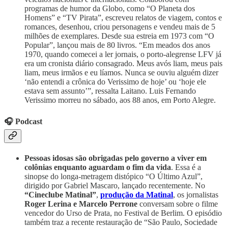
programas de humor da Globo, como “O Planeta dos
Homens” e “TV Pirata”, escreveu relatos de viagem, contos e
romances, desenhou, criou personagens e vendeu mais de 5
milhões de exemplares. Desde sua estreia em 1973 com “O
Popular”, lançou mais de 80 livros. “Em meados dos anos
1970, quando comecei a ler jornais, o porto-alegrense LFV já
era um cronista diário consagrado. Meus avós liam, meus pais
liam, meus irmãos e eu líamos. Nunca se ouviu alguém dizer
‘não entendi a crônica do Verissimo de hoje’ ou ‘hoje ele
estava sem assunto’”, ressalta Laitano. Luis Fernando
Verissimo morreu no sábado, aos 88 anos, em Porto Alegre.
🎧 Podcast
Pessoas idosas são obrigadas pelo governo a viver em
colônias enquanto aguardam o fim da vida
. Essa é a
sinopse do longa-metragem distópico “O Último Azul”,
dirigido por Gabriel Mascaro, lançado recentemente. No
“Cineclube Matinal”
,
produção da Matinal
, os jornalistas
Roger Lerina e Marcelo Perrone
conversam sobre o filme
vencedor do Urso de Prata, no Festival de Berlim. O episódio
também traz a recente restauração de “São Paulo, Sociedade