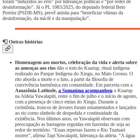
foram “induzidos ao erro” por lideranças políticas e “por redes de
desinformação". Já o PL 1983/2025, do deputado federal Beto
Pereira (PSDB-MS), prevê anistia para “beneficiar vítimas da
desinformação, da má-fé e da manipulação”.
📮 Outras histórias
Homenagem aos mortos, celebração da vida e alerta sobre
as ameaças aos rios
dão o tom do Kuarup, ritual indígena
realizado no Parque Indígena do Xingu, no Mato Grosso. O
rito aborda a morte e o luto, a partir da filosofia de
convivência harmônica em comunidade.
Em parceria com a
Amazônia Latitude,
a Sumaúma
acompanhou
o Kuarup
na Aldeia Yawalapiti, entre o fim de julho e o início de agosto,
com a presença de cinco etnias do Xingu. Durante a
cerimônia, troncos de árvores foram ornamentados e lançados
ao rio como símbolo de despedida e continuidade da
existência. Nos últimos anos, os Yawalapiti observam com
preocupação as barragens erguidas em fazendas de soja ao
redor do território. “Essas represas fazem o Rio Tuatuari
morrer”, afirma Tapi Yawalapiti, liderança da aldeia. “A água