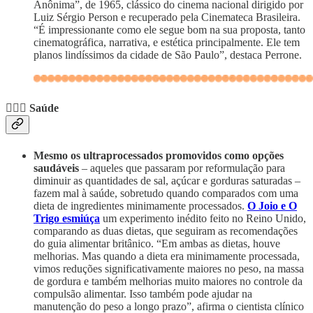
Anônima”, de 1965, clássico do cinema nacional dirigido por
Luiz Sérgio Person e recuperado pela Cinemateca Brasileira.
“É impressionante como ele segue bom na sua proposta, tanto
cinematográfica, narrativa, e estética principalmente. Ele tem
planos lindíssimos da cidade de São Paulo”, destaca Perrone.
👩🏾‍⚕️ Saúde
Mesmo os ultraprocessados promovidos como opções
saudáveis
– aqueles que passaram por reformulação para
diminuir as quantidades de sal, açúcar e gorduras saturadas –
fazem mal à saúde, sobretudo quando comparados com uma
dieta de ingredientes minimamente processados.
O Joio e O
Trigo esmiúça
um experimento inédito feito no Reino Unido,
comparando as duas dietas, que seguiram as recomendações
do guia alimentar britânico. “Em ambas as dietas, houve
melhorias. Mas quando a dieta era minimamente processada,
vimos reduções significativamente maiores no peso, na massa
de gordura e também melhorias muito maiores no controle da
compulsão alimentar. Isso também pode ajudar na
manutenção do peso a longo prazo”, afirma o cientista clínico