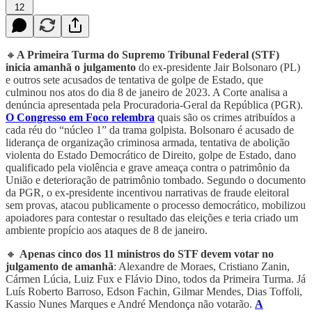
12
🔸
A Primeira Turma do Supremo Tribunal Federal (STF)
inicia amanhã o julgamento
do ex-presidente Jair Bolsonaro (PL)
e outros sete acusados de tentativa de golpe de Estado, que
culminou nos atos do dia 8 de janeiro de 2023. A Corte analisa a
denúncia apresentada pela Procuradoria-Geral da República (PGR).
O Congresso em Foco relembra
quais são os crimes atribuídos a
cada réu do “núcleo 1” da trama golpista. Bolsonaro é acusado de
liderança de organização criminosa armada, tentativa de abolição
violenta do Estado Democrático de Direito, golpe de Estado, dano
qualificado pela violência e grave ameaça contra o patrimônio da
União e deterioração de patrimônio tombado. Segundo o documento
da PGR, o ex-presidente incentivou narrativas de fraude eleitoral
sem provas, atacou publicamente o processo democrático, mobilizou
apoiadores para contestar o resultado das eleições e teria criado um
ambiente propício aos ataques de 8 de janeiro.
🔸
Apenas cinco dos 11 ministros do STF devem votar no
julgamento de amanhã
: Alexandre de Moraes, Cristiano Zanin,
Cármen Lúcia, Luiz Fux e Flávio Dino, todos da Primeira Turma. Já
Luís Roberto Barroso, Edson Fachin, Gilmar Mendes, Dias Toffoli,
Kassio Nunes Marques e André Mendonça não votarão.
A