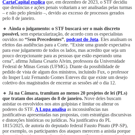
CartaCapital explica
que, em dezembro de 2023, o STF decidiu
que denúncias e ações penais voltariam a ser analisadas pelas turmas
– e não pelo plenário –, devido ao excesso de processos gerados
pelo 8 de janeiro.
🔸
Ainda o julgamento: o STF buscará ser o mais discreto
possível,
sem espetacularização, de acordo com os especialistas
ouvidos no
“Sem Precedentes”
,
podcast do Jota
. Eles analisam os
efeitos das audiências para a Corte. “Existe uma grande expectativa
para esse julgamento de todos os lados, mas acredito que seja um
pouco decepcionante para as pessoas que estão esperando uma
cena”, afirma Juliana Cesario Alvim, professora da Universidade
Federal de Minas Gerais (UFMG). Diante da possibilidade de
pedido de vista de algum dos ministros, incluindo Fux, o professor
do Insper Luiz Fernando Gomes Esteves diz que existe um desejo
coletivo dos magistrados de encerrar as sessões até o dia 12.
🔸
Já na Câmara, tramitam ao menos 20 projetos de lei (PLs)
que tratam dos ataques do 8 de janeiro.
Nove deles buscam
anistiar os envolvidos nos atos golpistas e limitar ou alterar os
poderes do STF.
A Lupa analisa
as inconsistências nas
justificativas apresentadas nas propostas, com estratégias discursivas
e distorções históricas ou jurídicas. Na justificativa do PL
1815/2025, de autoria do deputado federal Fausto Pinato (PP-SP),
por exemplo, os participantes dos ataques merecem a anistia porque