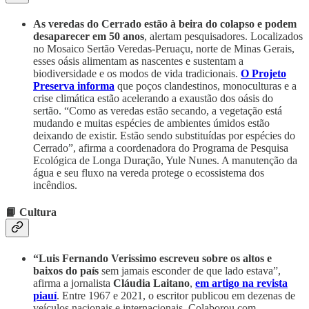
As veredas do Cerrado estão à beira do colapso e podem
desaparecer em 50 anos
, alertam pesquisadores. Localizados
no Mosaico Sertão Veredas-Peruaçu, norte de Minas Gerais,
esses oásis alimentam as nascentes e sustentam a
biodiversidade e os modos de vida tradicionais.
O Projeto
Preserva informa
que poços clandestinos, monoculturas e a
crise climática estão acelerando a exaustão dos oásis do
sertão. “Como as veredas estão secando, a vegetação está
mudando e muitas espécies de ambientes úmidos estão
deixando de existir. Estão sendo substituídas por espécies do
Cerrado”, afirma a coordenadora do Programa de Pesquisa
Ecológica de Longa Duração, Yule Nunes. A manutenção da
água e seu fluxo na vereda protege o ecossistema dos
incêndios.
📙 Cultura
“Luis Fernando Verissimo escreveu sobre os altos e
baixos do país
sem jamais esconder de que lado estava”,
afirma a jornalista
Cláudia Laitano
,
em artigo na revista
piauí
. Entre 1967 e 2021, o escritor publicou em dezenas de
veículos nacionais e internacionais. Colaborou com