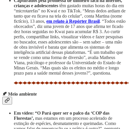
Capturados pela promessa de dinheiro fácil na internet,
crianças e adolescentes
têm gastado muitas horas do dia em
“microtarefas” no Kwai e no TikTok. “Meus dedos ardiam de
tanto que eu ficava na tela do celular”, conta Martina (nome
fictício), 13 anos,
em relato à Repórter Brasil
. “Todos estão
obcecados”, diz uma jovem de 17 anos que afirma ter ficado
dez horas seguidas no Kwai para acumular R$ 3. Ao curtir
perfis, compartilhar links, visualizar vídeos e fazer pesquisas
no buscador, esses adolescentes são – sem saber – uma mão
de obra invisível e barata que alimenta os sistemas de
inteligência artificial dessas plataformas. “É um trabalho que
se vende como uma forma de diversão”, avalia Matheus
Viana, psicólogo e professor da Universidade do Estado de
Minas Gerais. “Mas quais são os efeitos no médio e longo
prazo para a saúde mental desses jovens?”, questiona.
🍂 Meio ambiente
Em vídeo: “O Pará quer ser o palco da ‘COP das
Florestas’,
mas estamos em um processo acelerado de
extinção de espécies, desmatamento e queimadas. Como
vamos falar de preservação se a prática é outra?”, pergunta