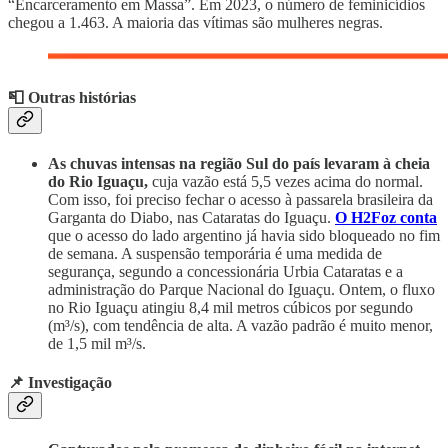
“Encarceramento em Massa”. Em 2023, o número de feminicídios
chegou a 1.463. A maioria das vítimas são mulheres negras.
📮 Outras histórias
As chuvas intensas na região Sul do país levaram à cheia
do Rio Iguaçu,
cuja vazão está 5,5 vezes acima do normal.
Com isso, foi preciso fechar o acesso à passarela brasileira da
Garganta do Diabo, nas Cataratas do Iguaçu.
O H2Foz conta
que o acesso do lado argentino já havia sido bloqueado no fim
de semana. A suspensão temporária é uma medida de
segurança, segundo a concessionária Urbia Cataratas e a
administração do Parque Nacional do Iguaçu. Ontem, o fluxo
no Rio Iguaçu atingiu 8,4 mil metros cúbicos por segundo
(m³/s), com tendência de alta. A vazão padrão é muito menor,
de 1,5 mil m³/s.
📌 Investigação