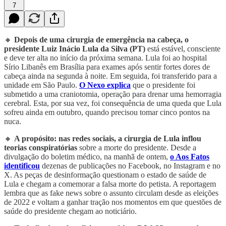
7
🔸
Depois de uma cirurgia de emergência na cabeça, o
presidente Luiz Inácio Lula da Silva (PT)
está estável, consciente
e deve ter alta no início da próxima semana. Lula foi ao hospital
Sírio Libanês em Brasília para exames após sentir fortes dores de
cabeça ainda na segunda à noite. Em seguida, foi transferido para a
unidade em São Paulo.
O Nexo explica
que o presidente foi
submetido a uma craniotomia, operação para drenar uma hemorragia
cerebral. Esta, por sua vez, foi consequência de uma queda que Lula
sofreu ainda em outubro, quando precisou tomar cinco pontos na
nuca.
🔸
A propósito: nas redes sociais, a cirurgia de Lula inflou
teorias conspiratórias
sobre a morte do presidente. Desde a
divulgação do boletim médico, na manhã de ontem,
o Aos Fatos
identificou
dezenas de publicações no Facebook, no Instagram e no
X. As peças de desinformação questionam o estado de saúde de
Lula e chegam a comemorar a falsa morte do petista. A reportagem
lembra que as fake news sobre o assunto circulam desde as eleições
de 2022 e voltam a ganhar tração nos momentos em que questões de
saúde do presidente chegam ao noticiário.