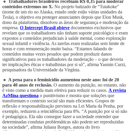
🔸
Trabalhadores brasileiros recebiam R$ 0,35 para moderar
conteúdos extremos no X.
No projeto batizado de “Tutakoke”
(nome de um rio no Alaska, estado onde estão várias unidades da
Tesla), o objetivo era proteger anunciantes depois que Elon Musk,
dono da plataforma, dissolveu as áreas de segurança e moderação da
empresa.
O Intercept Brasil obteve
documentos exclusivos que
revelam que os trabalhadores não tinham suporte psicológico e eram
expostos a conteúdos prejudiciais à saúde mental, como exploração
sexual infantil e violência. As tarefas eram realizadas sem limite de
horas e com remuneração muito baixa. “Estamos falando de
conteúdos muitas vezes pesados que podem produzir danos
significativos para os trabalhadores da moderação – o que deveria
ter implicações éticas e trabalhistas por si só”, afirma Yasmin Curzi,
pesquisadora da Universidade da Virgínia.
🔸
A pena para o feminicídio aumentou neste ano: foi de 20
para 40 anos de reclusão.
O aumento da punição, no entanto, não
é visto como a medida mais efetiva para reduzir os casos.
A revista
AzMina questiona
o punitivismo e mostra que soluções que
transformam o contexto social são mais eficientes. Grupos de
reflexão e responsabilização previstos na Lei Maria da Penha, por
exemplo, reduzem a reincidência para 8%. “A punição por si só não
é pedagógica. Ela não consegue fazer a sociedade entender que
determinadas condutas problemáticas não podem ser reproduzidas
na sociedade”, afirma Juliana Borges, autora do livro