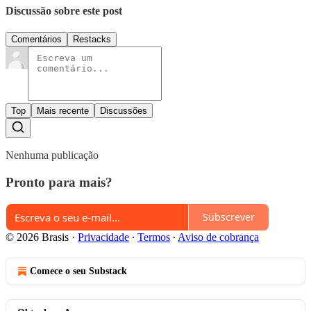
Discussão sobre este post
Comentários
Restacks
Top
Mais recente
Discussões
Nenhuma publicação
Pronto para mais?
Subscrever
© 2026 Brasis
·
Privacidade
∙
Termos
∙
Aviso de cobrança
Comece o seu Substack