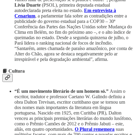
Lívia Duarte
(PSOL), primeira deputada estadual
autodeclarada preta eleita no estado.
Em entrevista à
Cenarium
, a parlamentar fala sobre as contradições entre a
publicidade do governo estadual para a COP30 – 30ª
Conferência das Partes das Nações Unidas sobre Mudança do
Clima em Belém, no fim do próximo ano –, e o alto índice de
queimadas no estado. Desde a segunda quinzena de julho, o
Pará lidera o ranking nacional de focos de incêndio.
“Santarém, antes chamada de paraíso amazônico, por conta de
Alter do Chão, agora se destaca negativamente pelo ar
irrespirável e pela degradação ambiental”, afirma.
📙 Cultura
“É um movimento literário de um homem só.”
Assim o
escritor, tradutor e professor Caetano W. Galindo definiu a
obra Dalton Trevisan, escritor curitibano que se tornou um
dos nomes mais importantes da literatura em língua
portuguesa. Nascido em 1925, em Curitiba (PR), Dalton
venceu as principais premiações literárias do mundo lusófono,
como o Prêmio Camões de 2012 e o Prêmio Jabuti – este,
aliás, em quatro oportunidades.
O Plural rememora
suas
múltiplas facetas, com mais de 700 contos e novelas escritos e