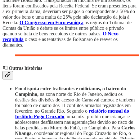
Michelle Bolsonaro. Transportados na mochila de um assessor, os
itens foram confiscados pela Receita Federal. Se eram presentes para
a ex-primeira-dama, deveriam ser pagos o correspondente a 50% do
valor dos bens e uma multa de 25% pela não declaração da joia à
Receita.
O Congresso em Foco esmiúça
as regras do Tribunal de
Contas da União e debate se os limites entre público e privado
quando se trata de bens recebidos de outros países.
O Nexo
recapitula
o caso e as tentativas de Bolsonaro de reaver os
diamantes.
📮 Outras histórias
Em disputa entre traficantes e milicianos, o bairro do
Campinho,
na zona norte do Rio de Janeiro, sediou os
desfiles das divisões de acesso do Carnaval carioca e também
foi palco de quatro dos 11 conflitos armados registrados em
fevereiro, no Grande Rio. Segundo o
relatório mensal do
Instituto Fogo Cruzado
, uma juíza proibiu que crianças e
adolescentes desfilassem nas agremiações devido ao risco de
balas perdidas no Morro do Fubá, no Campinho. Para
Carlos
Nhanga
, coordenador regional do Fogo Cruzado no Rio, o
caso ilustra o impacto da violência armada na cidade. “Mostra