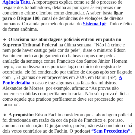
Agência Tatu
. A reportagem explica como se dá o processo de
resgate dos trabalhadores, detalha as punições às empresas que
cometem o crime e lembra como denunciar. A saber: basta
ligar
para o Disque 100
, canal de denúncias de violações de direitos
humanos. Ou ainda por meio do portal do
Sistema Ipê
. Tudo é feito
de forma anônima.
🔸
O racismo nas abordagens policiais entrou em pauta no
Supremo Tribunal Federal
na última semana. “Não há crime e
nem pode haver castigo pela cor da pele”, disse o ministro Edson
Fachin em meio ao julgamento do habeas corpus que pede a
anulação da sentença contra Francisco dos Santos Júnior. Homem
negro, como disseram os policiais logo no início do registro de
ocorrência, ele foi condenado por tráfico de drogas após ser flagrado
com 1,53 gramas de entorpecentes em 2020, em Bauru (SP).
A
Ponte detalha
o caso e traz algumas das falas dos ministros.
Alexandre de Moraes, por exemplo, afirmou: “As provas não
podem ser obtidas com perfilamento racial. Não só a prova é ilícita
como aquele que praticou perfilamento deve ser processado por
racismo”.
🔸
A propósito:
Edson Fachin considerou que a abordagem policial
foi direcionada em razão da cor da pele de Francisco e, por isso,
anulou a condenação. O julgamento, porém, não está concluído e há
dois votos contrários ao de Fachin. O
podcast
“Sem Precedentes”,