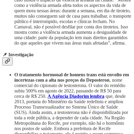
como a violência armada afeta todos os aspectos da vida de
quem mora nessas áreas: durante a semana, em dia de tiroteio,
muitos não conseguem sair de casa para trabalhar, o transporte
público é interrompido, escolas e clínicas fecham. No
Carnaval, não é possível desfilar por conta dos tiroteios. Isso
mostra como a violência armada aumenta a desigualdade de
uma cidade: parte da população tem mais direitos garantidos
do que aqueles que vivem nas áreas mais afetadas”, afirma.
📌 Investigação
O tratamento hormonal de homens trans está envolto em
incertezas com a alta nos preços do Deposteron
, nome
comercial do cipionato de testosterona. O valor do remédio
subiu 500% em agosto de 2022, passando de R$ 50 para
cerca de R$ 250.
A Agência Diadorim lembra
que, desde
2013, portaria do Ministério da Saúde redefiniu e ampliou
Processo Transexualizador no Sistema Único de Saúde
(SUS). Ainda assim, a testosterona não é disponibilizada por
toda a rede pública, a depender de cada cidade. Na Região
Metropolitana do Recife, por exemplo, não há o hormônio
nos postos de saúde. Embora a prefeitura de Recife
disponibilize o tratamento, ele é restrito a quem comprova