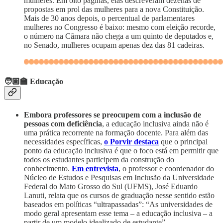
mulheres. Em oito páginas, elas descreveram dezenas de
propostas em prol das mulheres para a nova Constituição.
Mais de 30 anos depois, o percentual de parlamentares
mulheres no Congresso é baixo: mesmo com eleição recorde,
o número na Câmara não chega a um quinto de deputados e,
no Senado, mulheres ocupam apenas dez das 81 cadeiras.
🧑🏽‍🏫 Educação
Embora professores se preocupem com a inclusão de
pessoas com deficiência
, a educação inclusiva ainda não é
uma prática recorrente na formação docente. Para além das
necessidades específicas,
o Porvir destaca
que o principal
ponto da educação inclusiva é que o foco está em permitir que
todos os estudantes participem da construção do
conhecimento.
Em entrevista
, o professor e coordenador do
Núcleo de Estudos e Pesquisas em Inclusão da Universidade
Federal do Mato Grosso do Sul (UFMS), José Eduardo
Lanuti, relata que os cursos de graduação nesse sentido estão
baseados em políticas “ultrapassadas”: “As universidades de
modo geral apresentam esse tema – a educação inclusiva – a
partir de um modelo idealizado de estudante”.