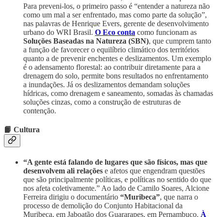
Para preveni-los, o primeiro passo é “entender a natureza não
como um mal a ser enfrentado, mas como parte da solução”,
nas palavras de Henrique Evers, gerente de desenvolvimento
urbano do WRI Brasil.
O Eco conta
como funcionam as
Soluções Baseadas na Natureza (SBN)
, que cumprem tanto
a função de favorecer o equilíbrio climático dos territórios
quanto a de prevenir enchentes e deslizamentos. Um exemplo
é o adensamento florestal: ao contribuir diretamente para a
drenagem do solo, permite bons resultados no enfrentamento
a inundações. Já os deslizamentos demandam soluções
hídricas, como drenagem e saneamento, somadas às chamadas
soluções cinzas, como a construção de estruturas de
contenção.
📙 Cultura
“A gente está falando de lugares que são físicos, mas que
desenvolvem ali relações
e afetos que engendram questões
que são principalmente políticas, e políticas no sentido do que
nos afeta coletivamente.” Ao lado de Camilo Soares, Alcione
Ferreira dirigiu o documentário
“Muribeca”
, que narra o
processo de demolição do Conjunto Habitacional da
Muribeca, em Jaboatão dos Guararapes, em Pernambuco.
À