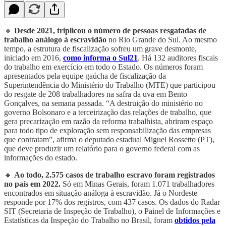
🔸
Desde 2021, triplicou o número de pessoas resgatadas de
trabalho análogo à escravidão
no Rio Grande do Sul. Ao mesmo
tempo, a estrutura de fiscalização sofreu um grave desmonte,
iniciado em 2016,
como informa o Sul21
. Há 132 auditores fiscais
do trabalho em exercício em todo o Estado. Os números foram
apresentados pela equipe gaúcha de fiscalização da
Superintendência do Ministério do Trabalho (MTE) que participou
do resgate de 208 trabalhadores na safra da uva em Bento
Gonçalves, na semana passada. “A destruição do ministério no
governo Bolsonaro e a terceirização das relações de trabalho, que
gera precarização em razão da reforma trabalhista, abriram espaço
para todo tipo de exploração sem responsabilização das empresas
que contratam”, afirma o deputado estadual Miguel Rossetto (PT),
que deve produzir um relatório para o governo federal com as
informações do estado.
🔸
Ao todo, 2.575 casos de trabalho escravo foram registrados
no país em 2022.
Só em Minas Gerais, foram 1.071 trabalhadores
encontrados em situação análoga à escravidão. Já o Nordeste
responde por 17% dos registros, com 437 casos. Os dados do Radar
SIT (Secretaria de Inspeção de Trabalho), o Painel de Informações e
Estatísticas da Inspeção do Trabalho no Brasil, foram
obtidos pela