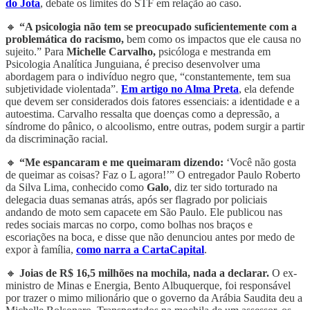
do Jota
, debate os limites do STF em relação ao caso.
🔸
“A psicologia não tem se preocupado suficientemente com a
problemática do racismo,
bem como os impactos que ele causa no
sujeito.” Para
Michelle Carvalho,
psicóloga e mestranda em
Psicologia Analítica Junguiana, é preciso desenvolver uma
abordagem para o indivíduo negro que, “constantemente, tem sua
subjetividade violentada”.
Em artigo no Alma Preta
, ela defende
que devem ser considerados dois fatores essenciais: a identidade e a
autoestima. Carvalho ressalta que doenças como a depressão, a
síndrome do pânico, o alcoolismo, entre outras, podem surgir a partir
da discriminação racial.
🔸
“Me espancaram e me queimaram dizendo:
‘Você não gosta
de queimar as coisas? Faz o L agora!’” O entregador Paulo Roberto
da Silva Lima, conhecido como
Galo
, diz ter sido torturado na
delegacia duas semanas atrás, após ser flagrado por policiais
andando de moto sem capacete em São Paulo. Ele publicou nas
redes sociais marcas no corpo, como bolhas nos braços e
escoriações na boca, e disse que não denunciou antes por medo de
expor à família,
como narra a CartaCapital
.
🔸
Joias de R$ 16,5 milhões na mochila, nada a declarar.
O ex-
ministro de Minas e Energia, Bento Albuquerque, foi responsável
por trazer o mimo milionário que o governo da Arábia Saudita deu a