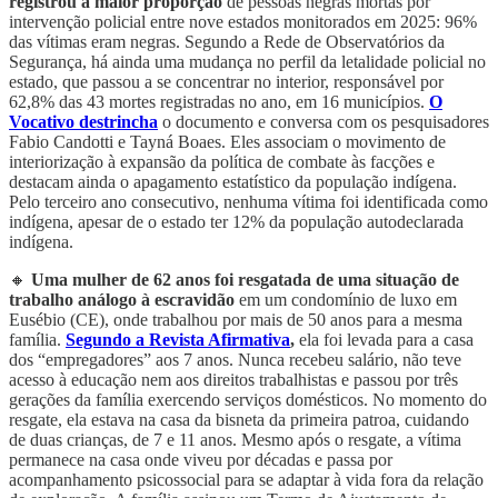
registrou a maior proporção
de pessoas negras mortas por
intervenção policial entre nove estados monitorados em 2025: 96%
das vítimas eram negras. Segundo a Rede de Observatórios da
Segurança, há ainda uma mudança no perfil da letalidade policial no
estado, que passou a se concentrar no interior, responsável por
62,8% das 43 mortes registradas no ano, em 16 municípios.
O
Vocativo destrincha
o documento e conversa com os pesquisadores
Fabio Candotti e Tayná Boaes. Eles associam o movimento de
interiorização à expansão da política de combate às facções e
destacam ainda o apagamento estatístico da população indígena.
Pelo terceiro ano consecutivo, nenhuma vítima foi identificada como
indígena, apesar de o estado ter 12% da população autodeclarada
indígena.
🔸
Uma mulher de 62 anos foi resgatada de uma situação de
trabalho análogo à escravidão
em um condomínio de luxo em
Eusébio (CE), onde trabalhou por mais de 50 anos para a mesma
família.
Segundo a Revista Afirmativa
,
ela foi levada para a casa
dos “empregadores” aos 7 anos. Nunca recebeu salário, não teve
acesso à educação nem aos direitos trabalhistas e passou por três
gerações da família exercendo serviços domésticos. No momento do
resgate, ela estava na casa da bisneta da primeira patroa, cuidando
de duas crianças, de 7 e 11 anos. Mesmo após o resgate, a vítima
permanece na casa onde viveu por décadas e passa por
acompanhamento psicossocial para se adaptar à vida fora da relação