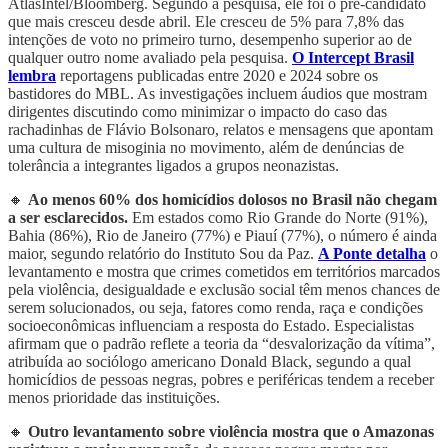
AtlasIntel/Bloomberg. Segundo a pesquisa, ele foi o pré-candidato
que mais cresceu desde abril. Ele cresceu de 5% para 7,8% das
intenções de voto no primeiro turno, desempenho superior ao de
qualquer outro nome avaliado pela pesquisa.
O Intercept Brasil
lembra
reportagens publicadas entre 2020 e 2024 sobre os
bastidores do MBL. As investigações incluem áudios que mostram
dirigentes discutindo como minimizar o impacto do caso das
rachadinhas de Flávio Bolsonaro, relatos e mensagens que apontam
uma cultura de misoginia no movimento, além de denúncias de
tolerância a integrantes ligados a grupos neonazistas.
🔸
Ao menos 60% dos homicídios dolosos no Brasil não chegam
a ser esclarecidos.
Em estados como Rio Grande do Norte (91%),
Bahia (86%), Rio de Janeiro (77%) e Piauí (77%), o número é ainda
maior, segundo relatório do Instituto Sou da Paz.
A Ponte detalha
o
levantamento e mostra que crimes cometidos em territórios marcados
pela violência, desigualdade e exclusão social têm menos chances de
serem solucionados, ou seja, fatores como renda, raça e condições
socioeconômicas influenciam a resposta do Estado. Especialistas
afirmam que o padrão reflete a teoria da “desvalorização da vítima”,
atribuída ao sociólogo americano Donald Black, segundo a qual
homicídios de pessoas negras, pobres e periféricas tendem a receber
menos prioridade das instituições.
🔸
Outro levantamento sobre violência mostra que o Amazonas