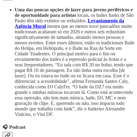
Uma das poucas opções de lazer para jovens periféricos e
de oportunidade para artistas
locais, os bailes funks de São
Paulo têm sido extintos ou reduzidos.
Levantamento da
Agência Mural
mostra que ao menos nove pancadões muito
tradicionais acabaram só em 2026 e outros seis reduziram
significativamente de tamanho, atraindo menos pessoas e
menos eventos. Entre esses últimos, estão os tradicionais Baile
do Helipa, em Heliópolis, e o Baile na Rua da Sorte em
Cidade Tiradentes. O principal motivo para o fim ou
esvaziamento dos bailes é a repressão policial às festas e a
seus frequentadores. “Eu saía com R$ 20 no bolso, tendo que
pagar R$ 10 de passagem. Eu não tinha outra escolha [de
lazer]. Ou eu estava no baile ou eu ficava em casa. Esse é o
diferencial: a acessibilidade”, afirma Fernanda Santos Caly,
conhecida como DJ CalyFer. “O baile da DZ7 era muito
grande e minhas músicas tocavam lá. Como está acontecendo
essa opressão, não tem mais música, baile, DJ, MC e nem
gravação de clipe. E, querendo ou não, isso impacta todo
mundo que trabalha com funk”, diz o funkeiro Alexandre
Vinícius, o Vini DF.
🎧 Podcast