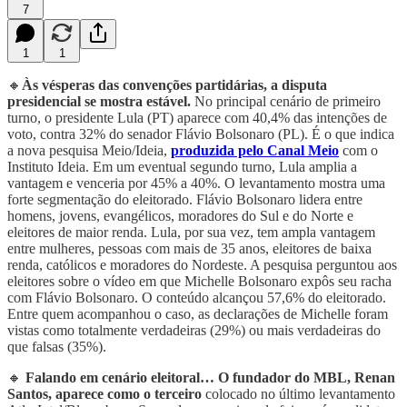
7
1
1
🔸
Às vésperas das convenções partidárias, a disputa
presidencial se mostra estável.
No principal cenário de primeiro
turno, o presidente Lula (PT) aparece com 40,4% das intenções de
voto, contra 32% do senador Flávio Bolsonaro (PL). É o que indica
a nova pesquisa Meio/Ideia,
produzida pelo Canal Meio
com o
Instituto Ideia. Em um eventual segundo turno, Lula amplia a
vantagem e venceria por 45% a 40%. O levantamento mostra uma
forte segmentação do eleitorado. Flávio Bolsonaro lidera entre
homens, jovens, evangélicos, moradores do Sul e do Norte e
eleitores de maior renda. Lula, por sua vez, tem ampla vantagem
entre mulheres, pessoas com mais de 35 anos, eleitores de baixa
renda, católicos e moradores do Nordeste. A pesquisa perguntou aos
eleitores sobre o vídeo em que Michelle Bolsonaro expôs seu racha
com Flávio Bolsonaro. O conteúdo alcançou 57,6% do eleitorado.
Entre quem acompanhou o caso, as declarações de Michelle foram
vistas como totalmente verdadeiras (29%) ou mais verdadeiras do
que falsas (35%).
🔸
Falando em cenário eleitoral… O fundador do MBL, Renan
Santos, aparece como o terceiro
colocado no último levantamento