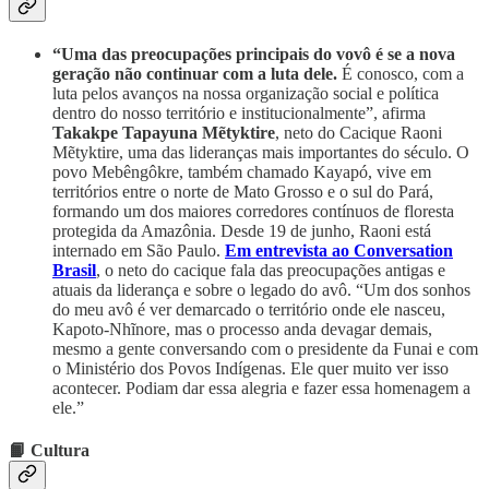
“Uma das preocupações principais do vovô é se a nova
geração não continuar com a luta dele.
É conosco, com a
luta pelos avanços na nossa organização social e política
dentro do nosso território e institucionalmente”, afirma
Takakpe Tapayuna Mẽtyktire
, neto do Cacique Raoni
Mẽtyktire, uma das lideranças mais importantes do século. O
povo Mebêngôkre, também chamado Kayapó, vive em
territórios entre o norte de Mato Grosso e o sul do Pará,
formando um dos maiores corredores contínuos de floresta
protegida da Amazônia. Desde 19 de junho, Raoni está
internado em São Paulo.
Em entrevista ao Conversation
Brasil
, o neto do cacique fala das preocupações antigas e
atuais da liderança e sobre o legado do avô. “Um dos sonhos
do meu avô é ver demarcado o território onde ele nasceu,
Kapoto-Nhĩnore, mas o processo anda devagar demais,
mesmo a gente conversando com o presidente da Funai e com
o Ministério dos Povos Indígenas. Ele quer muito ver isso
acontecer. Podiam dar essa alegria e fazer essa homenagem a
ele.”
📙 Cultura