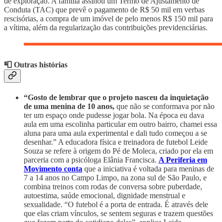
de exploração. A família assinou um Termo de Ajustamento de
Conduta (TAC) que prevê o pagamento de R$ 50 mil em verbas
rescisórias, a compra de um imóvel de pelo menos R$ 150 mil para
a vítima, além da regularização das contribuições previdenciárias.
📮 Outras histórias
“Gosto de lembrar que o projeto nasceu da inquietação
de uma menina de 10 anos,
que não se conformava por não
ter um espaço onde pudesse jogar bola. Na época eu dava
aula em uma escolinha particular em outro bairro, chamei essa
aluna para uma aula experimental e dali tudo começou a se
desenhar.” A educadora física e treinadora de futebol Leide
Souza se refere à origem do Pé de Moleca, criado por ela em
parceria com a psicóloga Elânia Francisca.
A Periferia em
Movimento conta
que a iniciativa é voltada para meninas de
7 a 14 anos no Campo Limpo, na zona sul de São Paulo, e
combina treinos com rodas de conversa sobre puberdade,
autoestima, saúde emocional, dignidade menstrual e
sexualidade. “O futebol é a porta de entrada. É através dele
que elas criam vínculos, se sentem seguras e trazem questões