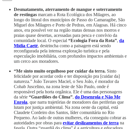
Desmatamento, aterramento de mangue e soterramento
de restingas
marcam a Rota Ecológica dos Milagres, ao
longo do litoral dos municípios de Passo do Camaragibe, São
Miguel dos Milagres e Porto de Pedras, em Alagoas. Há cinco
anos, era possível ver na região matas densas nos morros e
praias quase desertas, acessadas para pesca e convívio da
comunidade local. O especial
“Ecologia Fora da Rota”
,
da
Mídia Caeté
, destrincha como a paisagem está sendo
reconfigurada pela intensa exploração turística e pela
especulação imobiliária, com profundos impactos ambientais e
um cerco aos moradores.
“Me sinto muito orgulhoso por cuidar da terra.
Sinto
felicidade por acordar cedo e ter disposição pra [cuidar da]
natureza.” João Tavares Maciel, o Seu João, é morador da
Cohab Juscelino, na zona leste de São Paulo, onde é
responsável pela horta orgânica. Ele é uma das personagens
da série
“Guardiões do Clima”
,
do Desenrola e Não Me
Enrola
, que narra trajetórias de moradores das periferias que
lutam por justiça ambiental. Na zona oeste da capital, está
Claudete Cordeiro dos Santos, líder comunitária no Rio
Pequeno. Ao lado de outras mulheres, ela conseguiu cobrar as
autoridades por obras para
evitar deslizamentos de terra
na
favela. Outra “guardiã do clima” é a agricultora e educadora