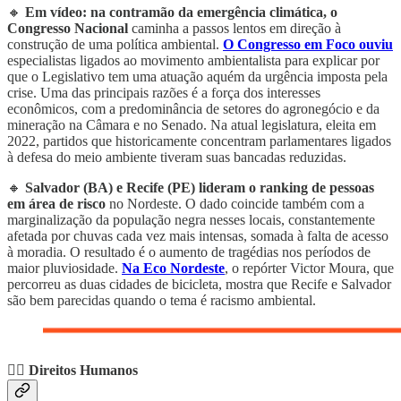
🔸
Em vídeo: na contramão da emergência climática, o
Congresso Nacional
caminha a passos lentos em direção à
construção de uma política ambiental.
O Congresso em Foco ouviu
especialistas ligados ao movimento ambientalista para explicar por
que o Legislativo tem uma atuação aquém da urgência imposta pela
crise. Uma das principais razões é a força dos interesses
econômicos, com a predominância de setores do agronegócio e da
mineração na Câmara e no Senado. Na atual legislatura, eleita em
2022, partidos que historicamente concentram parlamentares ligados
à defesa do meio ambiente tiveram suas bancadas reduzidas.
🔸
Salvador (BA) e Recife (PE) lideram o ranking de pessoas
em área de risco
no Nordeste. O dado coincide também com a
marginalização da população negra nesses locais, constantemente
afetada por chuvas cada vez mais intensas, somada à falta de acesso
à moradia. O resultado é o aumento de tragédias nos períodos de
maior pluviosidade.
Na Eco Nordeste
, o repórter Victor Moura, que
percorreu as duas cidades de bicicleta, mostra que Recife e Salvador
são bem parecidas quando o tema é racismo ambiental.
✊🏾 Direitos Humanos