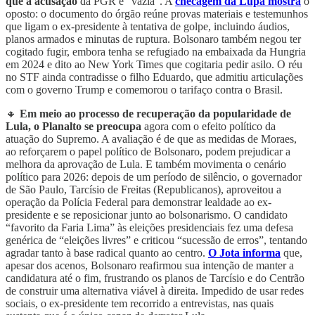
que a acusação
da PGR é “vazia”. A
checagem da Lupa mostra
o
oposto: o documento do órgão reúne provas materiais e testemunhos
que ligam o ex-presidente à tentativa de golpe, incluindo áudios,
planos armados e minutas de ruptura. Bolsonaro também negou ter
cogitado fugir, embora tenha se refugiado na embaixada da Hungria
em 2024 e dito ao New York Times que cogitaria pedir asilo. O réu
no STF ainda contradisse o filho Eduardo, que admitiu articulações
com o governo Trump e comemorou o tarifaço contra o Brasil.
🔸
Em meio ao processo de recuperação da popularidade de
Lula, o Planalto se preocupa
agora com o efeito político da
atuação do Supremo. A avaliação é de que as medidas de Moraes,
ao reforçarem o papel político de Bolsonaro, podem prejudicar a
melhora da aprovação de Lula. E também movimenta o cenário
político para 2026: depois de um período de silêncio, o governador
de São Paulo, Tarcísio de Freitas (Republicanos), aproveitou a
operação da Polícia Federal para demonstrar lealdade ao ex-
presidente e se reposicionar junto ao bolsonarismo. O candidato
“favorito da Faria Lima” às eleições presidenciais fez uma defesa
genérica de “eleições livres” e criticou “sucessão de erros”, tentando
agradar tanto à base radical quanto ao centro.
O Jota informa
que,
apesar dos acenos, Bolsonaro reafirmou sua intenção de manter a
candidatura até o fim, frustrando os planos de Tarcísio e do Centrão
de construir uma alternativa viável à direita. Impedido de usar redes
sociais, o ex-presidente tem recorrido a entrevistas, nas quais