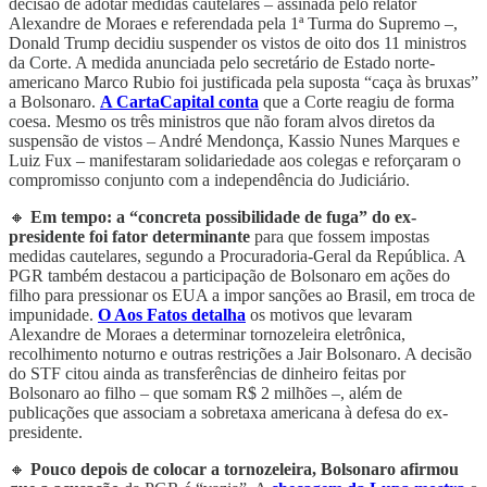
decisão de adotar medidas cautelares – assinada pelo relator
Alexandre de Moraes e referendada pela 1ª Turma do Supremo –,
Donald Trump decidiu suspender os vistos de oito dos 11 ministros
da Corte. A medida anunciada pelo secretário de Estado norte-
americano Marco Rubio foi justificada pela suposta “caça às bruxas”
a Bolsonaro.
A CartaCapital conta
que a Corte reagiu de forma
coesa. Mesmo os três ministros que não foram alvos diretos da
suspensão de vistos – André Mendonça, Kassio Nunes Marques e
Luiz Fux – manifestaram solidariedade aos colegas e reforçaram o
compromisso conjunto com a independência do Judiciário.
🔸
Em tempo: a “concreta possibilidade de fuga” do ex-
presidente foi fator determinante
para que fossem impostas
medidas cautelares, segundo a Procuradoria-Geral da República. A
PGR também destacou a participação de Bolsonaro em ações do
filho para pressionar os EUA a impor sanções ao Brasil, em troca de
impunidade.
O Aos Fatos detalha
os motivos que levaram
Alexandre de Moraes a determinar tornozeleira eletrônica,
recolhimento noturno e outras restrições a Jair Bolsonaro. A decisão
do STF citou ainda as transferências de dinheiro feitas por
Bolsonaro ao filho – que somam R$ 2 milhões –, além de
publicações que associam a sobretaxa americana à defesa do ex-
presidente.
🔸
Pouco depois de colocar a tornozeleira, Bolsonaro afirmou