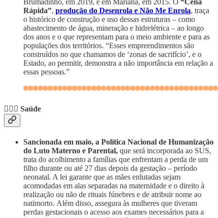
Brumadinho, em 2019, e em Mariana, em 2015. O
“Cena
Rápida”
,
produção do Desenrola e Não Me Enrola
, traça
o histórico de construção e uso dessas estruturas – como
abastecimento de água, mineração e hidrelétrica – ao longo
dos anos e o que representam para o meio ambiente e para as
populações dos territórios. “Esses empreendimentos são
construídos no que chamamos de ‘zonas de sacrifício’, e o
Estado, ao permitir, demonstra a não importância em relação a
essas pessoas.”
👩🏾‍⚕️ Saúde
Sancionada em maio, a Política Nacional de Humanização
do Luto Materno e Parental,
que será incorporada ao SUS,
trata do acolhimento a famílias que enfrentam a perda de um
filho durante ou até 27 dias depois da gestação – período
neonatal. A lei garante que as mães enlutadas sejam
acomodadas em alas separadas na maternidade e o direito à
realização ou não de rituais fúnebres e de atribuir nome ao
natimorto.
Além disso, assegura às mulheres que tiveram
perdas gestacionais o acesso aos exames necessários para a