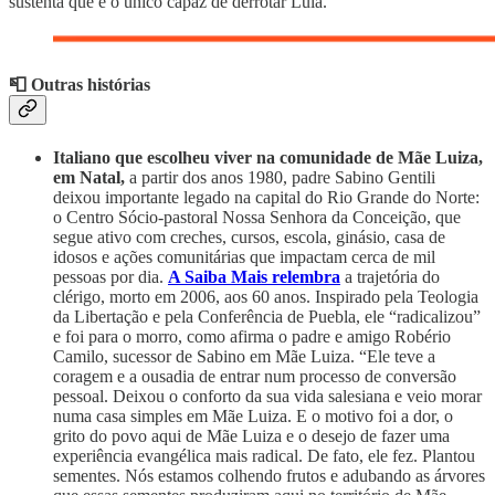
sustenta que é o único capaz de derrotar Lula.
📮 Outras histórias
Italiano que escolheu viver na comunidade de Mãe Luiza,
em Natal,
a partir dos anos 1980, padre Sabino Gentili
deixou importante legado na capital do Rio Grande do Norte:
o Centro Sócio-pastoral Nossa Senhora da Conceição, que
segue ativo com creches, cursos, escola, ginásio, casa de
idosos e ações comunitárias que impactam cerca de mil
pessoas por dia.
A Saiba Mais relembra
a trajetória do
clérigo, morto em 2006, aos 60 anos. Inspirado pela Teologia
da Libertação e pela Conferência de Puebla, ele “radicalizou”
e foi para o morro, como afirma o padre e amigo Robério
Camilo, sucessor de Sabino em Mãe Luiza. “Ele teve a
coragem e a ousadia de entrar num processo de conversão
pessoal. Deixou o conforto da sua vida salesiana e veio morar
numa casa simples em Mãe Luiza. E o motivo foi a dor, o
grito do povo aqui de Mãe Luiza e o desejo de fazer uma
experiência evangélica mais radical. De fato, ele fez. Plantou
sementes. Nós estamos colhendo frutos e adubando as árvores