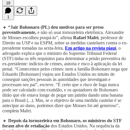
19
1
🔸
“Jair Bolsonaro (PL) deu motivos para ser preso
preventivamente,
e não só usar tornozeleira eletrônica. Alexandre
de Moraes escolheu poupá-lo”, afirma
Rafael Mafei
, professor de
Direito na USP e na ESPM, sobre as medidas cautelares contra o ex-
presidente tomadas na sexta-feira.
Em artigo na revista piauí
, o
advogado explica que o ministro do Supremo Tribunal Federal
(STF) tinha os três requisitos para determinar a prisão preventiva do
ex-presidente: indícios de crimes, autoria e risco à aplicação da lei
penal. “Comecemos pelos crimes: nem a família Bolsonaro nega que
Eduardo [Bolsonaro] viajou aos Estados Unidos no intuito de
conseguir sanções pessoais às autoridades que investigam e
processam seu pai”, escreve. “É certo que o risco de fuga nunca
pode ser calculado com exatidão, e os apoiadores de Bolsonaro
dirão que ele estava longe de pegar um jatinho dando uma banana
para o Brasil (...). Mas, se o objetivo de uma medida cautelar é se
antecipar ao dano, podemos dizer que Moraes foi até generoso”,
completa Mafei.
🔸
Depois da tornozeleira em Bolsonaro, os ministros do STF
foram alvo de retaliação
dos Estados Unidos. Na sequência da