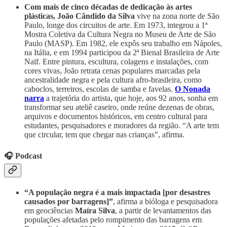
Com mais de cinco décadas de dedicação às artes
plásticas, João Cândido da Silva
vive na zona norte de São
Paulo, longe dos circuitos de arte. Em 1973, integrou a 1ª
Mostra Coletiva da Cultura Negra no Museu de Arte de São
Paulo (MASP). Em 1982, ele expôs seu trabalho em Nápoles,
na Itália, e em 1994 participou da 2ª Bienal Brasileira de Arte
Naïf. Entre pintura, escultura, colagens e instalações, com
cores vivas, João retrata cenas populares marcadas pela
ancestralidade negra e pela cultura afro-brasileira, como
caboclos, terreiros, escolas de samba e favelas.
O Nonada
narra
a trajetória do artista, que hoje, aos 92 anos, sonha em
transformar seu ateliê caseiro, onde reúne dezenas de obras,
arquivos e documentos históricos, em centro cultural para
estudantes, pesquisadores e moradores da região. “A arte tem
que circular, tem que chegar nas crianças”, afirma.
🎧 Podcast
“A população negra é a mais impactada [por desastres
causados por barragens]”
, afirma a bióloga e pesquisadora
em geociências
Maíra Silva
, a partir de levantamentos das
populações afetadas pelo rompimento das barragens em