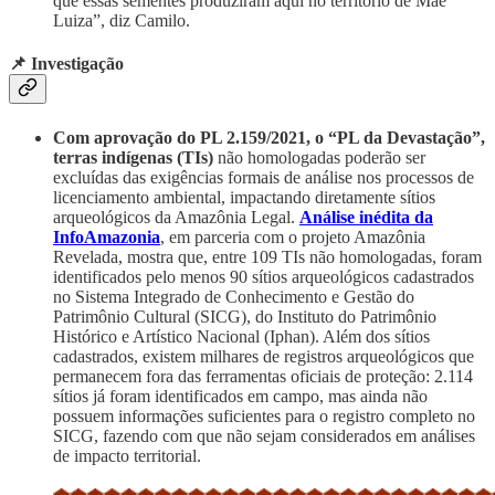
que essas sementes produziram aqui no território de Mãe
Luiza”, diz Camilo.
📌 Investigação
Com aprovação do PL 2.159/2021, o “PL da Devastação”,
terras indígenas (TIs)
não homologadas poderão ser
excluídas das exigências formais de análise nos processos de
licenciamento ambiental, impactando diretamente sítios
arqueológicos
da Amazônia Legal.
Análise inédita da
InfoAmazonia
, em parceria com o projeto Amazônia
Revelada, mostra que, entre 109 TIs não homologadas, foram
identificados pelo menos 90 sítios arqueológicos cadastrados
no Sistema Integrado de Conhecimento e Gestão do
Patrimônio Cultural (SICG), do Instituto do Patrimônio
Histórico e Artístico Nacional (Iphan). Além dos sítios
cadastrados, existem milhares de registros arqueológicos que
permanecem fora das ferramentas oficiais de proteção: 2.114
sítios já foram identificados em campo, mas ainda não
possuem informações suficientes para o registro completo no
SICG, fazendo com que não sejam considerados em análises
de impacto territorial.