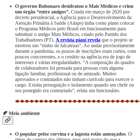
O governo Bolsonaro desidratou o Mais Médicos e criou
um órgão “entre amigos”.
Criada em março de 2020 por
decreto presidencial, a Agência para o Desenvolvimento da
Atenção Primária à Saúde (Adaps) tinha como plano colocar
o Programa Médicos pelo Brasil em funcionamento para
substituir o antigo Mais Médicos, criado pelo Partido dos
Trabalhadores (PT).
A revista piauí revela
que o projeto se
mostrou um “ninho de falcatruas”. Ao andar provisoriamente
durante a pandemia, os prazos de inscrições eram curtos, com
poucos concorrentes, e o cenário na agência era de jogo de
interesses e várias irregularidades. “A composição do quadro
de colaboradores foi pensada para pessoas com alguma
ligação familiar, profissional ou de amizade. Muitos
aprovados e contratados não tinham currículo para exercer o
cargo. Existia perseguição e isolamento quando um chefe ou
seu protegido era contrariado”, relata um funcionário.
🍂 Meio ambiente
O popular peixe corvina e a lagosta estão ameaçados
. O
ritmo de captura dos últimos anos está maior do que a