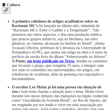
📙 Cultura
A primeira coletânea de artigos acadêmicos sobre os
Racionais MC’s
foi lançada no último mês, intitulada de
“Racionais MCs: Entre o Gatilho e a Tempestade”. “São
pioneiros em vários aspectos, e têm uma produção estética
que poucos grupos artísticos, seja na literatura, nas artes
plásticas, no cinema, alcançam na história do Brasil”, afirma
Acauam Oliveira, professor de Literatura da Universidade de
Pernambuco (UPE), que assina um artigo na obra e é autor do
prefácio da versão livro do álbum “Sobrevivendo no Inferno”.
A Ponte,
em texto publicado no Terra
, detalha os caminhos
que levaram o grupo, que completa 35 anos, a integrar cada
vez mais os conteúdos nas universidades, em artigos, em
referências de vestibular, além da presença em exposições e
documentários.
O escritor Leo Motta já foi uma pessoa em situação de
rua
e hoje tenta chamar a atenção para o tema. Motta viveu
durante seis meses debaixo das marquises na região conhecida
como “cracolândia da Avenida Brasil”, no Rio de Janeiro, até
ser resgatado por seu irmão e viver em uma associação por
outros sete meses. Após voltar a trabalhar, decidiu criar uma