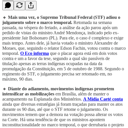
🔸
Mais uma vez, o Supremo Tribunal Federal (STF) adiou o
julgamento sobre o marco temporal.
Retomada na semana
passada, na véspera do feriado, a análise da ação parou após um
pedido de vistas do ministro André Mendonça, indicado pelo ex-
presidente Jair Bolsonaro (PL). Para ele, o caso é complexo e exige
mais tempo. Antes dele, já havia votado o ministro Alexandre de
Moraes, que, seguindo o relator Edson Fachin, votou contra o marco
temporal.
O Eco informa
que o placar agora está em dois votos
contra e um a favor da tese, segundo a qual são passíveis de
titulação apenas as terras indígenas ocupadas na data da
promulgação da Constituição, em 5 de outubro de 1988. Segundo o
regimento do STF, o julgamento precisa ser retomado em, no
máximo, 90 dias.
🔸
Diante do adiamento, movimentos indígenas prometem
intensificar as mobilizações
em Brasília, além de manter o
acampamento na Esplanada dos Ministérios.
A Mídia Caeté conta
ainda que diversas estratégias já foram traçadas para manter os atos
durante os 90 dias, até que o STF retome o julgamento. Os
movimentos temem que a demora na votação possa alterar os votos
na Corte. Há uma tendência de que os ministros apontem
inconstitucionalidade no marco temporal, o que derrubaria o projeto