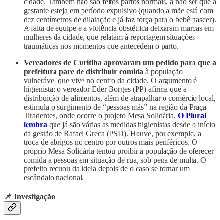
cidade. Também não são feitos partos normais, a não ser que a
gestante esteja em período expulsivo (quando a mãe está com
dez centímetros de dilatação e já faz força para o bebê nascer).
A falta de equipe e a violência obstétrica deixaram marcas em
mulheres da cidade, que relatam à reportagem situações
traumáticas nos momentos que antecedem o parto.
Vereadores de Curitiba aprovaram um pedido para que a
prefeitura pare de distribuir comida
à população
vulnerável que vive no centro da cidade. O argumento é
higienista: o vereador Eder Borges (PP) afirma que a
distribuição de alimentos, além de atrapalhar o comércio local,
estimula o surgimento de “pessoas más” na região da Praça
Tiradentes, onde ocorre o projeto Mesa Solidária.
O Plural
lembra
que já são várias as medidas higienistas desde o início
da gestão de Rafael Greca (PSD). Houve, por exemplo, a
troca de abrigos no centro por outros mais periféricos. O
próprio Mesa Solidária tentou proibir a população de oferecer
comida a pessoas em situação de rua, sob pena de multa. O
prefeito recuou da ideia depois de o caso se tornar um
escândalo nacional.
📌 Investigação