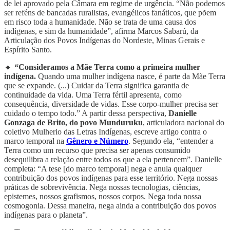
de lei aprovado pela Câmara em regime de urgência. “Não podemos
ser reféns de bancadas ruralistas, evangélicos fanáticos, que põem
em risco toda a humanidade. Não se trata de uma causa dos
indígenas, e sim da humanidade”, afirma Marcos Sabarú, da
Articulação dos Povos Indígenas do Nordeste, Minas Gerais e
Espírito Santo.
🔸
“Consideramos a Mãe Terra como a primeira mulher
indígena.
Quando uma mulher indígena nasce, é parte da Mãe Terra
que se expande. (...) Cuidar da Terra significa garantia de
continuidade da vida. Uma Terra fértil apresenta, como
consequência, diversidade de vidas. Esse corpo-mulher precisa ser
cuidado o tempo todo.” A partir dessa perspectiva,
Danielle
Gonzaga de Brito, do povo Munduruku
, articuladora nacional do
coletivo Mulherio das Letras Indígenas, escreve artigo contra o
marco temporal na
Gênero e Número
. Segundo ela, “entender a
Terra como um recurso que precisa ser apenas consumido
desequilibra a relação entre todos os que a ela pertencem”. Danielle
completa: “A tese [do marco temporal] nega e anula qualquer
contribuição dos povos indígenas para esse território. Nega nossas
práticas de sobrevivência. Nega nossas tecnologias, ciências,
epistemes, nossos grafismos, nossos corpos. Nega toda nossa
cosmogonia. Dessa maneira, nega ainda a contribuição dos povos
indígenas para o planeta”.