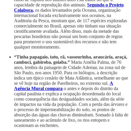
capacidade de reprodução dos animais.
Segundo o Projeto
Colabora
,
os dados levantados pela Oceana, organização
internacional focada exclusivamente nos oceanos, na
Auditoria da Pesca, mostram que, de 117 espécies exploradas
comercialmente no Brasil, apenas oito tinham sua situação
cientificamente avaliada. Além disso, mais da metade das
pescarias brasileiras não possui um bom conjunto de regras
para promover o uso sustentável dos recursos e não tem
qualquer monitoramento.
“Tinha papagaio, tatu, rã, vassourinha, araucária, araçá,
cambuci, gabiroba, goiaba.”
Maria Amélia Palma, de 76
anos, lembra da paisagem de Cidade Ademar, na zona sul de
São Paulo, nos anos 1950. Para os biólogos, a descrição
indica um típico cenário de Mata Atlântica, semelhante ao que
se vê hoje na região de Parelheiros, no extremo sul.
A
Agência Mural compara
o antes e depois do distrito da
capital paulista e explica a ocupação desordenada do local
como consequência das desigualdades sociais, além da série
de impactos na vida da população. Com a perda das árvores e
o processo de impermeabilização do solo, os pontos de
absorção das águas das chuvas diminuíram. Somado à falta de
saneamento e ao acúmulo de lixo, os rios entopem e
ocasionam as enchentes.