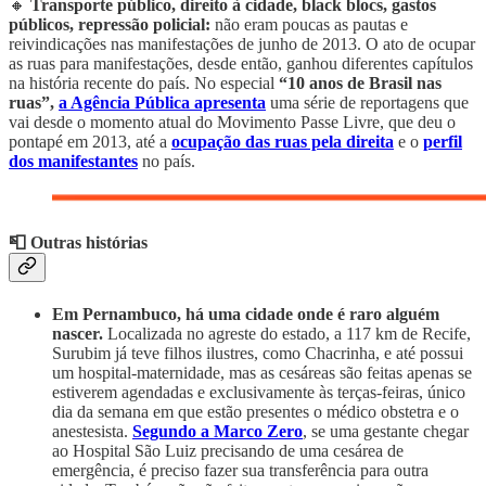
🔸
Transporte público, direito à cidade, black blocs, gastos
públicos, repressão policial:
não eram poucas as pautas e
reivindicações nas manifestações de junho de 2013. O ato de ocupar
as ruas para manifestações, desde então, ganhou diferentes capítulos
na história recente do país. No especial
“10 anos de Brasil nas
ruas”,
a Agência Pública apresenta
uma série de reportagens que
vai desde o momento atual do Movimento Passe Livre, que deu o
pontapé em 2013, até a
ocupação das ruas pela direita
e o
perfil
dos manifestantes
no país.
📮 Outras histórias
Em Pernambuco, há uma cidade onde é raro alguém
nascer.
Localizada no agreste do estado, a 117 km de Recife,
Surubim já teve filhos ilustres, como Chacrinha, e até possui
um hospital-maternidade, mas as cesáreas são feitas apenas se
estiverem agendadas e exclusivamente às terças-feiras, único
dia da semana em que estão presentes o médico obstetra e o
anestesista.
Segundo a Marco Zero
, se uma gestante chegar
ao Hospital São Luiz precisando de uma cesárea de
emergência, é preciso fazer sua transferência para outra