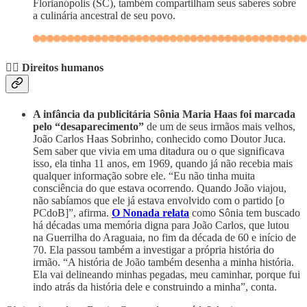
Florianópolis (SC), também compartilham seus saberes sobre
a culinária ancestral de seu povo.
✊🏽
Direitos humanos
A infância da publicitária Sônia Maria Haas foi marcada
pelo “desaparecimento”
de um de seus irmãos mais velhos,
João Carlos Haas Sobrinho, conhecido como Doutor Juca.
Sem saber que vivia em uma ditadura ou o que significava
isso, ela tinha 11 anos, em 1969, quando já não recebia mais
qualquer informação sobre ele. “Eu não tinha muita
consciência do que estava ocorrendo. Quando João viajou,
não sabíamos que ele já estava envolvido com o partido [o
PCdoB]”, afirma.
O Nonada relata
como Sônia tem buscado
há décadas uma memória digna para João Carlos, que lutou
na Guerrilha do Araguaia, no fim da década de 60 e início de
70. Ela passou também a investigar a própria história do
irmão. “A história de João também desenha a minha história.
Ela vai delineando minhas pegadas, meu caminhar, porque fui
indo atrás da história dele e construindo a minha”, conta.