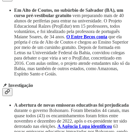
Em Alto de Coutos, no subúrbio de Salvador (BA), um
curso pré-vestibular gratuito
vem preparando mais de 40
alunos de periferias para entrar na universidade. O Projeto
Educacional Raízes (ProjEdur) tem 15 professores, todos
voluntários, e foi idealizado pela professora de português
Maiane Soares, de 34 anos.
O Entre Becos conta
que ela
própria é cria de Alto de Coutos e chegou ao Ensino Superior
por meio de um cursinho gratuito. Depois de formada em
Letras na Universidade Federal da Bahia, convidou colegas
para debater o que viria a ser o ProjEdur, concretizado em
2016. Com aulas online, o projeto atende estudantes não só da
Bahia, mas também de outros estados, como Amazonas,
Espírito Santo e Goiás.
📌 Investigação
A abertura de novas emissoras educativas foi prejudicada
durante o governo Bolsonaro. Foram liberados 44 canais, mas
quase todos (43) os encaminhamentos foram feitos entre
novembro e dezembro de 2022, após o ex-presidente ter sido
derrotado nas eleições.
A Agência Lupa identificou
63
novas emissoras educativas impactadas por Bolsonaro, sendo