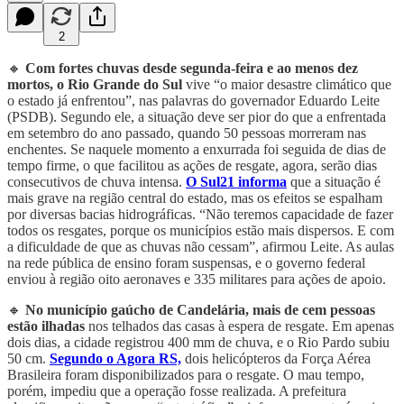
2
🔸
Com fortes chuvas desde segunda-feira e ao menos dez
mortos, o Rio Grande do Sul
vive “o maior desastre climático que
o estado já enfrentou”, nas palavras do governador Eduardo Leite
(PSDB). Segundo ele, a situação deve ser pior do que a enfrentada
em setembro do ano passado, quando 50 pessoas morreram nas
enchentes. Se naquele momento a enxurrada foi seguida de dias de
tempo firme, o que facilitou as ações de resgate, agora, serão dias
consecutivos de chuva intensa.
O Sul21 informa
que a situação é
mais grave na região central do estado, mas os efeitos se espalham
por diversas bacias hidrográficas. “Não teremos capacidade de fazer
todos os resgates, porque os municípios estão mais dispersos. E com
a dificuldade de que as chuvas não cessam”, afirmou Leite. As aulas
na rede pública de ensino foram suspensas, e o governo federal
enviou à região oito aeronaves e 335 militares para ações de apoio.
🔸
No município gaúcho de Candelária, mais de cem pessoas
estão ilhadas
nos telhados das casas à espera de resgate. Em apenas
dois dias, a cidade registrou 400 mm de chuva, e o Rio Pardo subiu
50 cm.
Segundo o Agora RS,
dois helicópteros da Força Aérea
Brasileira foram disponibilizados para o resgate. O mau tempo,
porém, impediu que a operação fosse realizada. A prefeitura