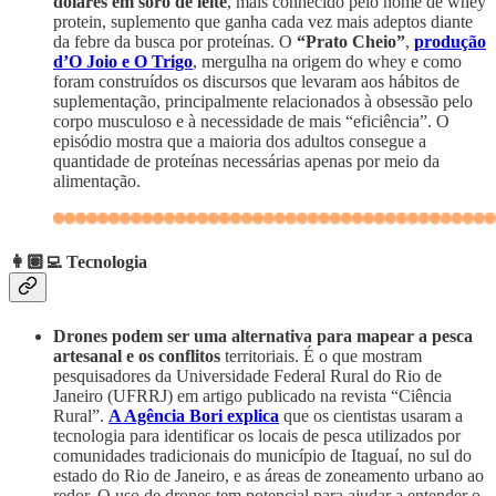
dólares em soro de leite
, mais conhecido pelo nome de whey
protein, suplemento que ganha cada vez mais adeptos diante
da febre da busca por proteínas. O
“Prato Cheio”
,
produção
d’O Joio e O Trigo
, mergulha na origem do whey e como
foram construídos os discursos que levaram aos hábitos de
suplementação, principalmente relacionados à obsessão pelo
corpo musculoso e à necessidade de mais “eficiência”. O
episódio mostra que a maioria dos adultos consegue a
quantidade de proteínas necessárias apenas por meio da
alimentação.
👩🏽‍💻 Tecnologia
Drones podem ser uma alternativa para mapear a pesca
artesanal e os conflitos
territoriais. É o que mostram
pesquisadores da Universidade Federal Rural do Rio de
Janeiro (UFRRJ) em artigo publicado na revista “Ciência
Rural”.
A Agência Bori explica
que os cientistas usaram a
tecnologia para identificar os locais de pesca utilizados por
comunidades tradicionais do município de Itaguaí, no sul do
estado do Rio de Janeiro, e as áreas de zoneamento urbano ao
redor. O uso de drones tem potencial para ajudar a entender o