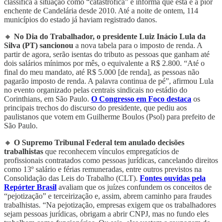
classifica a situação como “catastrófica” e informa que esta é a pior
enchente de Candelária desde 2010. Até a noite de ontem, 114
municípios do estado já haviam registrado danos.
🔸
No Dia do Trabalhador, o presidente Luiz Inácio Lula da
Silva (PT) sancionou
a nova tabela para o imposto de renda. A
partir de agora, serão isentas do tributo as pessoas que ganham até
dois salários mínimos por mês, o equivalente a R$ 2.800. “Até o
final do meu mandato, até R$ 5.000 [de renda], as pessoas não
pagarão imposto de renda. A palavra continua de pé”, afirmou Lula
no evento organizado pelas centrais sindicais no estádio do
Corinthians, em São Paulo.
O Congresso em Foco destaca
os
principais trechos do discurso do presidente, que pediu aos
paulistanos que votem em Guilherme Boulos (Psol) para prefeito de
São Paulo.
🔸
O Supremo Tribunal Federal tem anulado decisões
trabalhistas
que reconhecem vínculos empregatícios de
profissionais contratados como pessoas jurídicas, cancelando direitos
como 13º salário e férias remuneradas, entre outros previstos na
Consolidação das Leis do Trabalho (CLT).
Fontes ouvidas pela
Repórter Brasil
avaliam que os juízes confundem os conceitos de
“pejotização” e terceirização e, assim, abrem caminho para fraudes
trabalhistas. “Na pejotização, empresas exigem que os trabalhadores
sejam pessoas jurídicas, obrigam a abrir CNPJ, mas no fundo eles