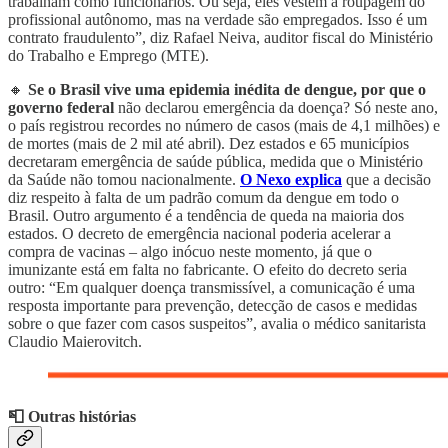
trabalham como funcionários. Ou seja, eles vestem a roupagem do
profissional autônomo, mas na verdade são empregados. Isso é um
contrato fraudulento”, diz Rafael Neiva, auditor fiscal do Ministério
do Trabalho e Emprego (MTE).
🔸
Se o Brasil vive uma epidemia inédita de dengue, por que o
governo federal
não declarou emergência da doença? Só neste ano,
o país registrou recordes no número de casos (mais de 4,1 milhões) e
de mortes (mais de 2 mil até abril). Dez estados e 65 municípios
decretaram emergência de saúde pública, medida que o Ministério
da Saúde não tomou nacionalmente.
O Nexo explica
que a decisão
diz respeito à falta de um padrão comum da dengue em todo o
Brasil. Outro argumento é a tendência de queda na maioria dos
estados. O decreto de emergência nacional poderia acelerar a
compra de vacinas – algo inócuo neste momento, já que o
imunizante está em falta no fabricante. O efeito do decreto seria
outro: “Em qualquer doença transmissível, a comunicação é uma
resposta importante para prevenção, detecção de casos e medidas
sobre o que fazer com casos suspeitos”, avalia o médico sanitarista
Claudio Maierovitch.
📮 Outras histórias