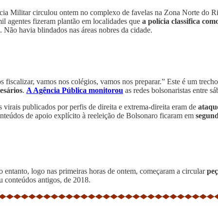
ia Militar circulou ontem no complexo de favelas na Zona Norte do Ri
il agentes fizeram plantão em localidades que
a polícia classifica com
 Não havia blindados nas áreas nobres da cidade.
s fiscalizar, vamos nos colégios, vamos nos preparar.” Este é um trech
mesários
.
A Agência Pública monitorou
as redes bolsonaristas entre s
is virais publicados por perfis de direita e extrema-direita eram de
ataqu
onteúdos de apoio explícito à reeleição de Bolsonaro ficaram em
segund
 entanto, logo nas primeiras horas de ontem, começaram a circular
peç
 conteúdos antigos, de 2018.