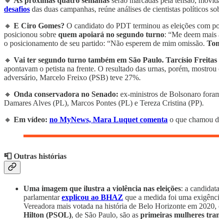
🔸
As próximas quatro semanas
serão marcadas pela tensão, movid
desafios
das duas campanhas, reúne análises de cientistas políticos so
🔸
E Ciro Gomes?
O candidato do PDT terminou as eleições com po
posicionou sobre
quem apoiará no segundo turno
: “Me deem mais 
o posicionamento de seu partido: “Não esperem de mim omissão.
Tom
🔸
Vai ter segundo turno também em São Paulo.
Tarcísio Freitas
apontavam o petista na frente. O resultado das urnas, porém, mostrou
adversário, Marcelo Freixo (PSB) teve 27%.
🔸
Onda conservadora no Senado:
ex-ministros de Bolsonaro foram
Damares Alves (PL), Marcos Pontes (PL) e Tereza Cristina (PP).
🔸
Em vídeo:
no MyNews, Mara Luquet comenta
o que chamou de
📮 Outras histórias
Uma imagem que ilustra a violência nas eleições
: a candidat
parlamentar
explicou ao BHAZ
que a medida foi uma exigênci
Vereadora mais votada na história de Belo Horizonte em 2020,
Hilton (PSOL)
, de São Paulo, são as
primeiras
mulheres tra