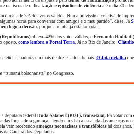
a pelo acirramento da disputa e pelo
temor de radicalização
promovida
bre os riscos de radicalização e
episódios de violência
até o dia 30 e l
uco mais de 3% dos votos válidos. Numa brevíssima coletiva de impren
algumas horas para conversar com amigos e o meu partido”, disse. Já
S
em logo a decisão
, porque a minha já está tomada”.
 (Republicanos)
obteve 42% dos votos válidos, e
Fernando Haddad 
 o oposto,
c
omo lembra o Portal Terra
. Já no Rio de Janeiro,
Cláudio
 eleitos senadores em mais de dez estados do país.
O Jota detalha
que
 “tsunami bolsonarista” no Congresso.
a a deputada federal
Duda Salabert (PDT), transexual,
foi votar com
c
a das forças de segurança, “tendo em vista a escalada das ameaças nos 
 ela vem recebendo
ameaças neonazistas e transfóbicas
há dois anos
ns
da Câmara dos Deputados.