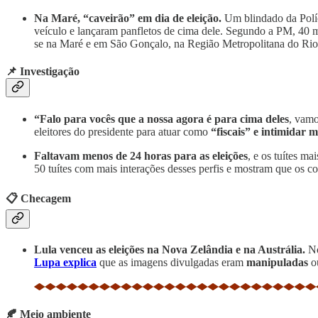
Na Maré, “caveirão” em dia de eleição.
Um blindado da Políc
veículo e lançaram panfletos de cima dele. Segundo a PM, 40 m
se na Maré e em São Gonçalo, na Região Metropolitana do Rio.
📌 Investigação
“Falo para vocês que a nossa agora é para cima deles
, vamo
eleitores do presidente para atuar como
“fiscais” e intimidar 
Faltavam menos de 24 horas para as eleições
, e os tuítes ma
50 tuítes com mais interações desses perfis e mostram que os c
📋 Checagem
Lula venceu as eleições na Nova Zelândia e na Austrália.
No
Lupa explica
que as imagens divulgadas eram
manipuladas
ou
🍂 Meio ambiente