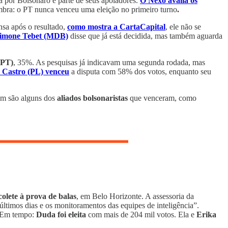
 por Bolsonaro e parte de seus apoiadores.
O Nexo avalia os
embra: o PT nunca venceu uma eleição no primeiro turno
.
sa após o resultado,
como mostra a CartaCapital
, ele não se
imone Tebet (MDB)
disse que já está decidida, mas também aguarda
(PT)
, 35%. As pesquisas já indicavam uma segunda rodada, mas
 Castro (PL) venceu
a disputa com 58% dos votos, enquanto seu
m são alguns dos
aliados bolsonaristas
que venceram, como
olete à prova de balas
, em Belo Horizonte. A assessoria da
últimos dias e os monitoramentos das equipes de inteligência”.
. Em tempo:
Duda
foi eleita
com mais de 204 mil votos. Ela e
Erika