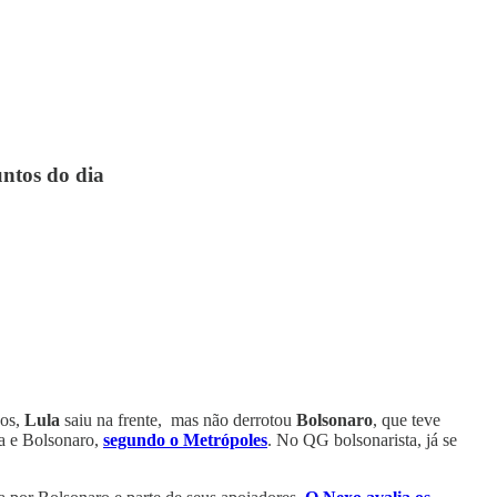
untos do dia
dos,
Lula
saiu na frente, mas não derrotou
Bolsonaro
, que teve
a e Bolsonaro,
segundo o Metrópoles
. No QG bolsonarista, já se