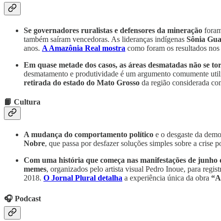
Se governadores ruralistas e defensores da mineração
foram
também saíram vencedoras. As lideranças indígenas
Sônia Gua
anos.
A Amazônia Real mostra
como foram os resultados nos
Em quase metade dos casos, as áreas desmatadas não se t
desmatamento e produtividade é um argumento comumente util
retirada do estado do Mato Grosso
da região considerada c
📙 Cultura
A mudança do comportamento político
e o desgaste da democ
Nobre
, que passa por desfazer soluções simples sobre a crise po
Com uma história que começa nas manifestações de junho 
memes
, organizados pelo artista visual Pedro Inoue, para reg
2018.
O Jornal Plural detalha
a experiência única da obra
“A
🎧 Podcast