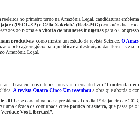
 reeleitos no primeiro turno na Amazônia Legal, candidaturas emblemát
jajara (PSOL-SP)
e
Célia Xakriabá (Rede-MG)
ocuparão duas cade
 estados do bioma e a
vitória de mulheres indígenas
para o Congresso
ornam produtivas
, como mostra um estudo da revista Science.
O Amazô
izado pelo agronegócio para
justificar a destruição
das florestas e se 
omo Amazônia Legal.
racia brasileira nos últimos anos são o tema do livro
“Limites da dem
lítica.
A revista Quatro Cinco Um resenhou
a obra que aborda o con
de 2013
e se conclui na posse presidencial do dia 1º de janeiro de 2023,
istrar uma década da conturbada
crise política brasileira
, que passa pelo
 Verdade Vos Libertará”
.