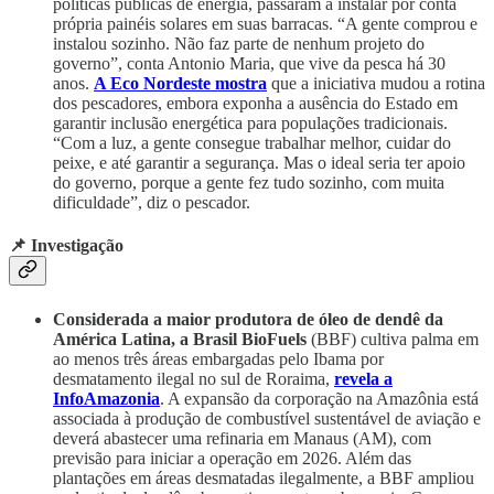
políticas públicas de energia, passaram a instalar por conta
própria painéis solares em suas barracas. “A gente comprou e
instalou sozinho. Não faz parte de nenhum projeto do
governo”, conta Antonio Maria, que vive da pesca há 30
anos.
A Eco Nordeste mostra
que a iniciativa mudou a rotina
dos pescadores, embora exponha a ausência do Estado em
garantir inclusão energética para populações tradicionais.
“Com a luz, a gente consegue trabalhar melhor, cuidar do
peixe, e até garantir a segurança. Mas o ideal seria ter apoio
do governo, porque a gente fez tudo sozinho, com muita
dificuldade”, diz o pescador.
📌 Investigação
Considerada a maior produtora de óleo de dendê da
América Latina, a Brasil BioFuels
(BBF) cultiva palma em
ao menos três áreas embargadas pelo Ibama por
desmatamento ilegal no sul de Roraima,
revela a
InfoAmazonia
. A expansão da corporação na Amazônia está
associada à produção de combustível sustentável de aviação e
deverá abastecer uma refinaria em Manaus (AM), com
previsão para iniciar a operação em 2026. Além das
plantações em áreas desmatadas ilegalmente, a BBF ampliou