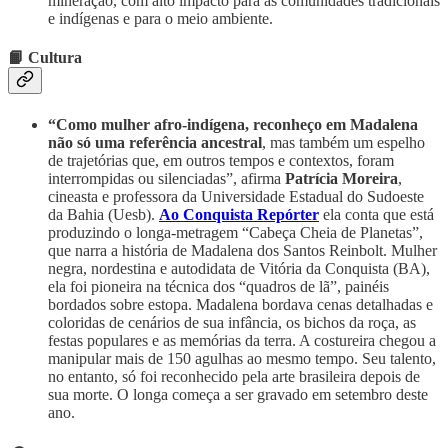
mineração, com alto impacto para as comunidades tradicionais
e indígenas e para o meio ambiente.
📙 Cultura
“Como mulher afro-indígena, reconheço em Madalena
não só uma referência ancestral
, mas também um espelho
de trajetórias que, em outros tempos e contextos, foram
interrompidas ou silenciadas”, afirma
Patrícia Moreira
,
cineasta e professora da Universidade Estadual do Sudoeste
da Bahia (Uesb).
Ao Conquista Repórter
ela conta que está
produzindo o longa-metragem “Cabeça Cheia de Planetas”,
que narra a história de Madalena dos Santos Reinbolt. Mulher
negra, nordestina e autodidata de Vitória da Conquista (BA),
ela foi pioneira na técnica dos “quadros de lã”, painéis
bordados sobre estopa. Madalena bordava cenas detalhadas e
coloridas de cenários de sua infância, os bichos da roça, as
festas populares e as memórias da terra. A costureira chegou a
manipular mais de 150 agulhas ao mesmo tempo. Seu talento,
no entanto, só foi reconhecido pela arte brasileira depois de
sua morte. O longa começa a ser gravado em setembro deste
ano.