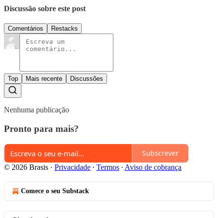
Discussão sobre este post
Comentários
Restacks
Top
Mais recente
Discussões
Nenhuma publicação
Pronto para mais?
Subscrever
© 2026 Brasis
·
Privacidade
∙
Termos
∙
Aviso de cobrança
Comece o seu Substack