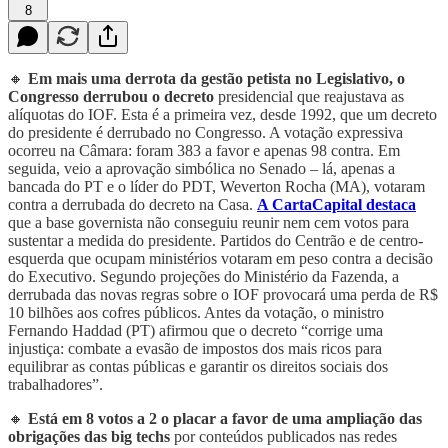
8
🔸
Em mais uma derrota da gestão petista no Legislativo, o
Congresso derrubou o decreto
presidencial que
reajustava as
alíquotas do IOF. Esta é a primeira vez, desde 1992, que um decreto
do presidente é derrubado no Congresso. A votação expressiva
ocorreu na Câmara: foram 383 a favor e apenas 98 contra. Em
seguida, veio a aprovação simbólica no Senado – lá, apenas a
bancada do PT e o líder do PDT, Weverton Rocha (MA), votaram
contra a derrubada do decreto na Casa.
A CartaCapital destaca
que a base governista não conseguiu reunir nem cem votos para
sustentar a medida do presidente. Partidos do Centrão e de centro-
esquerda que ocupam ministérios votaram em peso contra a decisão
do Executivo. Segundo projeções do Ministério da Fazenda, a
derrubada das novas regras sobre o IOF provocará uma perda de R$
10 bilhões aos cofres públicos. Antes da votação, o ministro
Fernando Haddad (PT) afirmou que o decreto “corrige uma
injustiça: combate a evasão de impostos dos mais ricos para
equilibrar as contas públicas e garantir os direitos sociais dos
trabalhadores”.
🔸
Está em 8 votos a 2 o placar a favor de uma ampliação das
obrigações das big techs
por conteúdos publicados nas redes