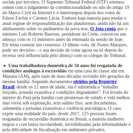
sociais por terceiros. O Supremo Tribunal Federal (STF) retomou
ontem com o julgamento da constitucionalidade ou não do artigo 19
do Marco Civil da Internet e o interrompeu depois dos votos de
Edson Fachin e Cármen Lúcia. Embora haja maioria para mudar o
atual regime de responsabilização das plataformas, ainda não há um
alinhamento sobre os parâmetros da nova tese.
O Jota conta
que o
ministro Luís Roberto Barroso, presidente da Corte, convocou um
almoço com os 11 ministros antes da retomada da sessão de hoje.
Ele tenta costurar um consenso. O último voto, de Nunes Marques,
pode ser decisivo – e sua decisão de votar agora ou só depois do
recesso será influenciada pelo almoço com os colegas do Tribunal.
🔸
Uma trabalhadora doméstica de 34 anos foi resgatada de
condições
análogas à escravidão
em uma casa de classe alta em
Manaus (AM), após mais de duas décadas servindo três gerações da
mesma família. Segundo documentos
obtidos pela Repórter
Brasil
, desde os 12 anos de idade, ela é submetida a “trabalho
forçado, jornada exaustiva e condições degradantes”. Foi levada do
interior do Pará pela família com promessas de estudo e vida melhor,
mas viveu sob exploração, sem salário fixo, sem documentos,
submetida a jornadas exaustivas e violência psicológica. O caso
expõe uma realidade do país: desde 2017, 125 pessoas foram
resgatadas de escravidão doméstica no Brasil, a maioria mulheres
negras e com baixa escolaridade, invisibilizadas pela informalidade e
pela dificuldade de fiscalização em ambientes privados.