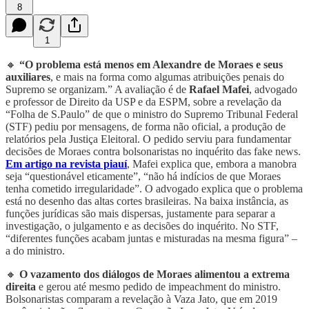
8
1
🔸
“O problema está menos em Alexandre de Moraes e seus
auxiliares
, e mais na forma como algumas atribuições penais do
Supremo se organizam.” A avaliação é de
Rafael Mafei
, advogado
e professor de Direito da USP e da ESPM, sobre a revelação da
“Folha de S.Paulo” de que o ministro do Supremo Tribunal Federal
(STF) pediu por mensagens, de forma não oficial, a produção de
relatórios pela Justiça Eleitoral. O pedido serviu para fundamentar
decisões de Moraes contra bolsonaristas no inquérito das fake news.
Em artigo na revista piauí
, Mafei explica que, embora a manobra
seja “questionável eticamente”, “não há indícios de que Moraes
tenha cometido irregularidade”. O advogado explica que o problema
está no desenho das altas cortes brasileiras. Na baixa instância, as
funções jurídicas são mais dispersas, justamente para separar a
investigação, o julgamento e as decisões do inquérito. No STF,
“diferentes funções acabam juntas e misturadas na mesma figura” –
a do ministro.
🔸
O vazamento dos diálogos de Moraes alimentou a extrema
direita
e gerou até mesmo pedido de impeachment do ministro.
Bolsonaristas comparam a revelação à Vaza Jato, que em 2019