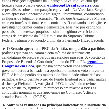
expôs violações flagrantes na Operação Lava Jato. Veículo que
trouxe à tona o caso à época,
o Intercept Brasil conversa
com
especialistas sobre a comparação equivocada. Na Vaza Jato, Sergio
Moro apressou a operação e até sugeriu testemunhas, confundindo
as figuras de julgador e acusação. “É fato que Alexandre de Moraes
exerceu funções distintas e concomitantes, fiscalizando as eleições e
investigando crimes contra a democracia. Mas não por caprichos
pessoais ou interesses próprios, e sim no legítimo exercício dos
cargos de presidente do TSE e ministro do Supremo Tribunal
Federal”, afirma o advogado criminalista Fernando Hideo Lacerda.
🔸
O Senado aprovou a PEC da Anistia, um perdão a partidos
políticos que não aplicaram a cota mínima de recursos em
candidaturas de pretos e pardos nas eleições passadas. A votação da
Proposta de Emenda à Constituição uniu do PT ao PL,
segundo o
Congresso em Foco
, que mostra como votou cada senador. O
governo liberou a bancada, e a oposição orientou o voto a favor da
PEC. Além do perdão das multas e de “imunidade tributária” aos
partidos, o texto permite o uso do Fundo Eleitoral para pagar multas
da Justiça Eleitoral. “A votação da PEC, na visão do movimento
negro brasileiro, significa um retrocesso em relação a todas as
conquistas normativas que aprovamos no Congresso”, disse o
senador Paulo Paim (PT-RS).
🔸
Saíram os resultados do principal indicador de qualidade da