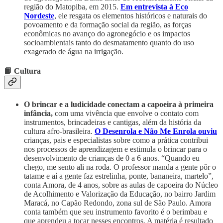
região do Matopiba, em 2015.
Em entrevista à Eco
Nordeste
, ele resgata os elementos históricos e naturais do
povoamento e da formação social da região, as forças
econômicas no avanço do agronegócio e os impactos
socioambientais tanto do desmatamento quanto do uso
exagerado de água na irrigação.
📙 Cultura
O brincar e a ludicidade conectam a capoeira à primeira
infância,
com uma vivência que envolve o contato com
instrumentos, brincadeiras e cantigas, além da história da
cultura afro-brasileira.
O Desenrola e Não Me Enrola ouviu
crianças, pais e especialistas sobre como a prática contribui
nos processos de aprendizagem e estimula o brincar para o
desenvolvimento de crianças de 0 a 6 anos. “Quando eu
chego, me sento ali na roda. O professor manda a gente pôr o
tatame e aí a gente faz estrelinha, ponte, bananeira, martelo”,
conta Amora, de 4 anos, sobre as aulas de capoeira do Núcleo
de Acolhimento e Valorização da Educação, no bairro Jardim
Maracá, no Capão Redondo, zona sul de São Paulo. Amora
conta também que seu instrumento favorito é o berimbau e
que aprendeu a tocar nesses encontros. A matéria é resultado