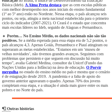
educação
no Brasil, o Índice de Desenvolvimento da Educação
Básica (Ideb).
A Alma Preta destaca
que as cem escolas públicas
com melhor desempenho nos anos iniciais do ensino fundamental
(1º ao 5º ano) estão no Nordeste. Nessa etapa, o país alcançou seis
pontos, ou seja, atingiu a meta nacional estabelecida para o primeiro
ciclo do indicador (2007-2021). O Ceará é o estado que concentra
mais escolas líderes no Ideb, seguido de Alagoas e Pernambuco.
🔸
Porém… No Ensino Médio, os dados nacionais não são tão
positivos.
Se a média esperada para essa etapa era de 5,2 pontos, o
país alcançou 4,3. Apenas Goiás, Pernambuco e Piauí atingiram ou
superaram as metas estabelecidas. “Estamos em um ‘museu de
velhas novidades’, não tivemos grandes avanços. Seguimos com
problemas que persistem e que seguem em discussão há muito
tempo”, avalia Gabriel Medina, consultor da Unicef (Fundo das
Nações Unidas para a Infância) na área de educação.
O Porvir
mergulha
no estado do ensino médio no país e mostra que o cenário
é de estagnação desde 2019. A pandemia e a falta de apoio do
governo anterior agravaram o quadro. Apenas 70% dos jovens
completam essa etapa, e a situação é ainda mais grave entre os mais
pobres e no Norte do país.
📮 Outras histórias