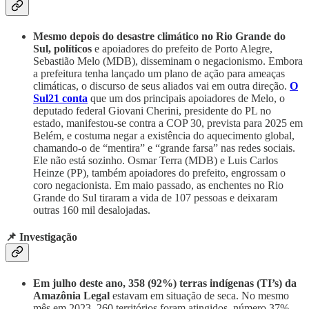
Mesmo depois do desastre climático no Rio Grande do
Sul, políticos
e apoiadores do prefeito de Porto Alegre,
Sebastião Melo (MDB), disseminam o negacionismo. Embora
a prefeitura tenha lançado um plano de ação para ameaças
climáticas, o discurso de seus aliados vai em outra direção.
O
Sul21 conta
que um dos principais apoiadores de Melo, o
deputado federal Giovani Cherini, presidente do PL no
estado, manifestou-se contra a COP 30, prevista para 2025 em
Belém, e costuma negar a existência do aquecimento global,
chamando-o de “mentira” e “grande farsa” nas redes sociais.
Ele não está sozinho. Osmar Terra (MDB) e Luis Carlos
Heinze (PP), também apoiadores do prefeito, engrossam o
coro negacionista. Em maio passado, as enchentes no Rio
Grande do Sul tiraram a vida de 107 pessoas e deixaram
outras 160 mil desalojadas.
📌 Investigação
Em julho deste ano, 358 (92%) terras indígenas (TI’s) da
Amazônia Legal
estavam em situação de seca. No mesmo
mês em 2023, 260 territórios foram atingidos, número 37%