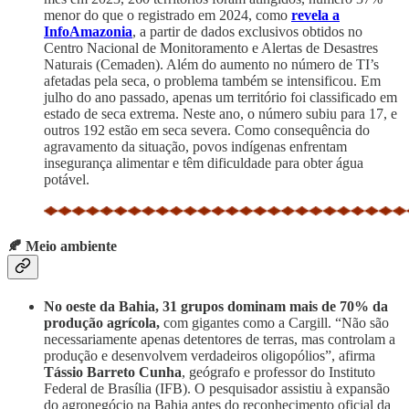
menor do que o registrado em 2024, como
revela a
InfoAmazonia
, a partir de dados exclusivos obtidos no
Centro Nacional de Monitoramento e Alertas de Desastres
Naturais (Cemaden). Além do aumento no número de TI’s
afetadas pela seca, o problema também se intensificou. Em
julho do ano passado, apenas um território foi classificado em
estado de seca extrema. Neste ano, o número subiu para 17, e
outros 192 estão em seca severa. Como consequência do
agravamento da situação, povos indígenas enfrentam
insegurança alimentar e têm dificuldade para obter água
potável.
🍂 Meio ambiente
No oeste da Bahia, 31 grupos dominam mais de 70% da
produção agrícola,
com gigantes como a Cargill. “Não são
necessariamente apenas detentores de terras, mas controlam a
produção e desenvolvem verdadeiros oligopólios”, afirma
Tássio Barreto Cunha
, geógrafo e professor do Instituto
Federal de Brasília (IFB). O pesquisador assistiu à expansão
do agronegócio na Bahia antes do reconhecimento oficial da