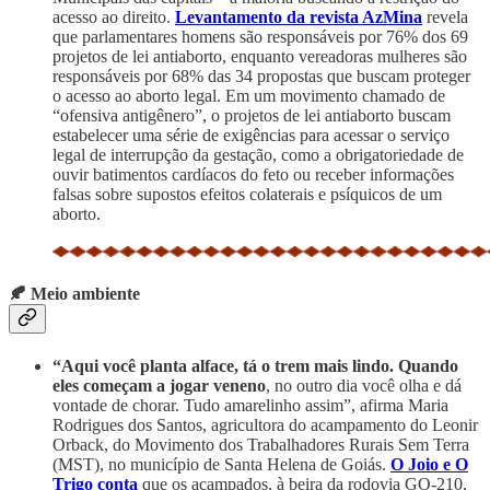
acesso ao direito.
Levantamento da revista AzMina
revela
que parlamentares homens são responsáveis por 76% dos 69
projetos de lei antiaborto, enquanto vereadoras mulheres são
responsáveis por 68% das 34 propostas que buscam proteger
o acesso ao aborto legal. Em um movimento chamado de
“ofensiva antigênero”, o projetos de lei antiaborto buscam
estabelecer uma série de exigências para acessar o serviço
legal de interrupção da gestação, como a obrigatoriedade de
ouvir batimentos cardíacos do feto ou receber informações
falsas sobre supostos efeitos colaterais e psíquicos de um
aborto.
🍂 Meio ambiente
“Aqui você planta alface, tá o trem mais lindo. Quando
eles começam a jogar veneno
, no outro dia você olha e dá
vontade de chorar. Tudo amarelinho assim”, afirma Maria
Rodrigues dos Santos, agricultora do acampamento do Leonir
Orback, do Movimento dos Trabalhadores Rurais Sem Terra
(MST), no município de Santa Helena de Goiás.
O Joio e O
Trigo conta
que os acampados, à beira da rodovia GO-210,