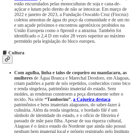
estão encurralados pelas monoculturas de soja e cana-de-
açúcar e lutam pelo direito de não se intoxicar. Em março de
2022 e janeiro de 2023, a Fundação Oswaldo Cruz (Fiocruz)
coletou amostras de água do poço da comunidade e de um rio
e um açude próximos e encontrou agrotóxicos proibidos na
União Europeia como o fipronil e a atrazina. Também foi
identificado o 2,4 D em valor 28 vezes superior ao máximo
permitido pela legislação do bloco europeu.
📙 Cultura
Com agulha, linha e talos de coqueiro ou mandacaru, as
mulheres
de Água Branca e Marechal Deodoro, em Alagoas,
criam padrões a partir de nós repetidos, conhecidos como bico
e renda singeleza, patrimônio imaterial do estado. Sem
moldes, as rendeiras constroem a peça diretamente sobre o
tecido. Na série
“Tamborim”
,
a Cajueira destaca
patrimônios e bens imateriais alagoanos, do saber-fazer à
culinária. Além da renda singeleza, o bordado filé é um
símbolo de identidade do estado, e o ofício de filezeira é
passado de mãe para filha. Apesar de sua riqueza cultural,
Alagoas é o único estado do Nordeste que ainda não possui
nenhum bem imaterial local e próprio registrado pelo Instituto