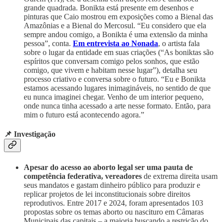
grande quadrada. Bonikta está presente em desenhos e
pinturas que Caio mostrou em exposições como a Bienal das
Amazônias e a Bienal do Mercosul. “Eu considero que ela
sempre andou comigo, a Bonikta é uma extensão da minha
pessoa”, conta.
Em entrevista ao Nonada
, o artista fala
sobre o lugar da entidade em suas criações (“As boniktas são
espíritos que conversam comigo pelos sonhos, que estão
comigo, que vivem e habitam nesse lugar”), detalha seu
processo criativo e conversa sobre o futuro. “Eu e Bonikta
estamos acessando lugares inimagináveis, no sentido de que
eu nunca imaginei chegar. Venho de um interior pequeno,
onde nunca tinha acessado a arte nesse formato. Então, para
mim o futuro está acontecendo agora.”
📌 Investigação
Apesar do acesso ao aborto legal ser uma pauta de
competência federativa, vereadores
de extrema direita usam
seus mandatos e gastam dinheiro público para produzir e
replicar projetos de lei inconstitucionais sobre direitos
reprodutivos. Entre 2017 e 2024, foram apresentados 103
propostas sobre os temas aborto ou nascituro em Câmaras
Municipais das capitais – a maioria buscando a restrição do