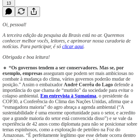
13
Oi, pessoal!
A terceira edição da pesquisa da Brasis está no ar. Queremos
conhecer melhor vocês, leitores, e aprimorar nossa curadoria de
notícias. Para participar, é só
clicar aqui
.
Obrigada e boa leitura!
🔸
“Os governos tendem a ser conservadores. Mas se, por
exemplo, empresas
asseguram que podem ser mais ambiciosas no
combate à mudança do clima, vários governos poderão mudar de
posição.” Assim o embaixador
André Corrêa do Lago
defende a
importância do que chama de “mutirão” da sociedade para evitar o
colapso ambiental.
Em entrevista à Sumaúma
, o presidente da
COP30, a Conferência do Clima das Nações Unidas, afirma que a
“esmagadora maioria” do agro abraça a agenda ambiental (“A
sustentabilidade é uma enorme oportunidade para o setor, e acredito
que a grande maioria do setor está convencida disso”) e se vale da
experiência de 42 anos como diplomata para não se posicionar sobre
temas espinhosos, como a exploração de petróleo na Foz do
Amazonas. “É perfeitamente legítimo que esse debate ocorra dentro