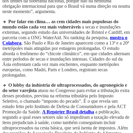
dos limites da soberania nacional, porque não há nenhuma
obrigação internacional para que o Brasil vá numa direção ou noutra
neste momento”, argumenta.
🔸
Por falar em clima… as cem cidades mais populosas do
mundo estão cada vez mais vulneráveis
a secas e inundações
extremas, segundo estudo das universidades de Bristol e Cardiff, em
parceria com a ONG WaterAid. No ranking da pesquisa,
mostra o
Colabora
, São Paulo e Rio de Janeiro aparecem como a 13ª e a 20ª
metrópoles mais atingidas por estiagens prolongadas. O estudo
aborda o fenômeno do “chicote climático”, em que cidades alternam
entre períodos de secas e inundações intensas. Cidades do sul da
Ásia enfrentam cada vez mais enchentes, enquanto metrópoles
europeias, como Madri, Paris e Londres, registram secas
prolongadas.
🔸
O lobby da indústria de ultraprocessados, do agronegócio e
do setor varejista
atuou no Congresso para evitar a tributação extra
desses produtos, prevista na reforma tributária pelo Imposto
Seletivo, o chamado “imposto do pecado”. É o que revela um
estudo feito pelo Instituto de Defesa de Consumidores e pela ACT
Promoção da Saúde.
A Repórter Brasil detalha
a publicação,
segundo a qual esses setores não só impediram a taxação elevada de
itens prejudiciais à saúde, como também conseguiram incluir
ultraprocessados na cesta básica, que será isenta de impostos. Além