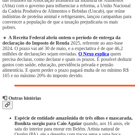
das reuniões da Associação Brasileira da Indústria de Alimentos
(Abia) com o governo para influenciar a reforma, a União Nacional
da Cadeia Produtiva de Alimentos e Bebidas (Uncab), que reúne
indústrias de proteína animal e refrigerantes, lançou campanhas para
convencer a população de que a taxação prejudicaria os mais
pobres.
🔸
A Receita Federal abriu ontem o período de entrega da
declaração do Imposto de Renda
2025, referente ao ano-base
2024. O prazo vai até 30 de maio, e a expectativa é de que 46,2
milhões de declarações sejam enviadas.
O Nexo explica
quem
precisa declarar, como declarar e quais os prazos. É possível deduzir
gastos com saúde, educação, previdência privada e pensão
alimentícia. E quem perder o prazo pagará multa de no mínimo R$
165 e no máximo 20% do imposto devido.
📮 Outras histórias
Espécie de entidade amazônida de três olhos e mascarada,
Bonikta surgiu
para Caio Aguiar
quando, aos 16 anos, ele
saiu do interior para morar em Belém. Artista natural de
Ourém (PA), ele a desenha com traços retos e uma boca