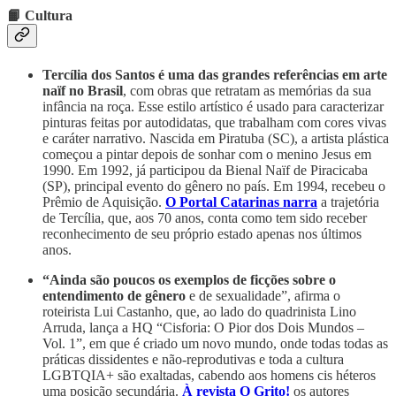
📙 Cultura
Tercília dos Santos é uma das grandes referências em arte
naïf no Brasil
, com obras que retratam as memórias da sua
infância na roça. Esse estilo artístico é usado para caracterizar
pinturas feitas por autodidatas, que trabalham com cores vivas
e caráter narrativo. Nascida em Piratuba (SC), a artista plástica
começou a pintar depois de sonhar com o menino Jesus em
1990. Em 1992, já participou da Bienal Naïf de Piracicaba
(SP), principal evento do gênero no país. Em 1994, recebeu o
Prêmio de Aquisição.
O Portal Catarinas narra
a trajetória
de
Tercília, que, aos 70 anos, conta como tem sido receber
reconhecimento de seu próprio estado apenas nos últimos
anos.
“Ainda são poucos os exemplos de ficções sobre o
entendimento de gênero
e de sexualidade”, afirma o
roteirista Lui Castanho, que, ao lado do quadrinista Lino
Arruda, lança a HQ “Cisforia: O Pior dos Dois Mundos –
Vol. 1”, em que é criado um novo mundo, onde todas todas as
práticas dissidentes e não-reprodutivas e toda a cultura
LGBTQIA+ são exaltadas, cabendo aos homens cis héteros
uma posição secundária.
À revista O Grito!
os autores