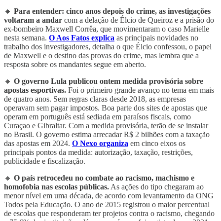
🔸
Para entender:
cinco anos depois do crime, as investigações
voltaram a andar
com a delação de Élcio de Queiroz e a prisão do
ex-bombeiro Maxwell Corrêa, que movimentaram o caso Marielle
nesta semana.
O Aos Fatos explica
as principais novidades no
trabalho dos investigadores, detalha o que Élcio confessou, o papel
de Maxwell e o destino das provas do crime, mas lembra que a
resposta sobre os mandantes segue em aberto.
🔸
O governo Lula publicou ontem medida provisória sobre
apostas esportivas.
Foi o primeiro grande avanço no tema em mais
de quatro anos. Sem regras claras desde 2018, as empresas
operavam sem pagar impostos. Boa parte dos sites de apostas que
operam em português está sediada em paraísos fiscais, como
Curaçao e Gibraltar. Com a medida provisória, terão de se instalar
no Brasil. O governo estima arrecadar R$ 2 bilhões com a taxação
das apostas em 2024.
O Nexo organiza
em cinco eixos os
principais pontos da medida: autorização, taxação, restrições,
publicidade e fiscalização.
🔸
O país retrocedeu no combate ao racismo, machismo e
homofobia nas escolas públicas.
As ações do tipo chegaram ao
menor nível em uma década, de acordo com levantamento da ONG
Todos pela Educação. O ano de 2015 registrou o maior percentual
de escolas que responderam ter projetos contra o racismo, chegando