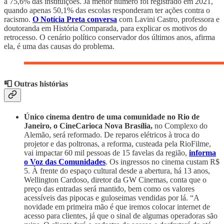
a 75,6% das instituições. Já menor número foi registrado em 2021,
quando apenas 50,1% das escolas responderam ter ações contra o
racismo.
O Notícia Preta conversa
com Lavini Castro, professora e
doutoranda em História Comparada, para explicar os motivos do
retrocesso. O cenário político conservador dos últimos anos, afirma
ela, é uma das causas do problema.
📮 Outras histórias
Único cinema dentro de uma comunidade no Rio de
Janeiro, o CineCarioca Nova Brasília,
no Complexo do
Alemão, será reformado. De reparos elétricos à troca do
projetor e das poltronas, a reforma, custeada pela RioFilme,
vai impactar 60 mil pessoas de 15 favelas da região,
informa
o Voz das Comunidades
. Os ingressos no cinema custam R$
5. À frente do espaço cultural desde a abertura, há 13 anos,
Wellington Cardoso, diretor da GW Cinemas, conta que o
preço das entradas será mantido, bem como os valores
acessíveis das pipocas e guloseimas vendidas por lá. “A
novidade em primeira mão é que iremos colocar internet de
acesso para clientes, já que o sinal de algumas operadoras são