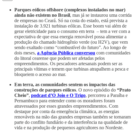
Parques eólicos offshore (complexos instalados no mar)
ainda não existem no Brasil
, mas já se instaurou uma corrida
de empresas no Ceará. Só na costa do estado, está prevista a
instalação de 3.921 turbinas eólicas. Esse boom vai além de
gerar eletricidade para o consumo em terra – tem a ver com a
expectativa de que essa energia renovável possa alimentar a
produção do chamado hidrogênio verde (ou H2V), que vem
sendo exaltado como “combustível do futuro”. Ao longo de
dois meses,
a Agência Pública conversou
com comunidades
do litoral cearense que podem ser afetadas pelos
empreendimentos. Os pescadores artesanais podem ser as
principais vítimas e temem que turbinas atrapalhem a pesca e
bloqueiem o acesso ao mar.
Em terra, as comunidades sentem os impactos das
construções de parques eólicos
. O novo episódio do
“Prato
Cheio”
,
podcast d’O Joio e O Trigo
, percorreu a Paraíba e
Pernambuco para entender como os moradores foram
atravessados por esses grandes empreendimentos. Com
destaque por conta da emergência climática, as energias
renováveis na mão das grandes empresas também se tornaram
parte do conflito fundiário e da interferência na qualidade de
vida e na produção de pequenos agricultores no Nordeste.