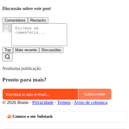
Discussão sobre este post
Comentários
Restacks
Top
Mais recente
Discussões
Nenhuma publicação
Pronto para mais?
Subscrever
© 2026 Brasis
·
Privacidade
∙
Termos
∙
Aviso de cobrança
Comece o seu Substack