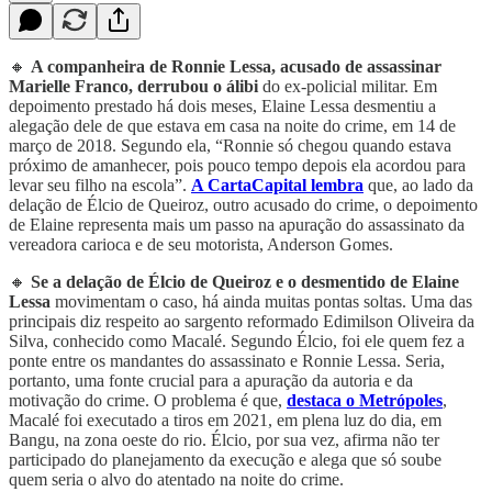
🔸
A companheira de Ronnie Lessa, acusado de assassinar
Marielle Franco, derrubou o álibi
do ex-policial militar. Em
depoimento prestado há dois meses, Elaine Lessa desmentiu a
alegação dele de que estava em casa na noite do crime, em 14 de
março de 2018. Segundo ela, “Ronnie só chegou quando estava
próximo de amanhecer, pois pouco tempo depois ela acordou para
levar seu filho na escola”.
A CartaCapital lembra
que, ao lado da
delação de Élcio de Queiroz, outro acusado do crime, o depoimento
de Elaine representa mais um passo na apuração do assassinato da
vereadora carioca e de seu motorista, Anderson Gomes.
🔸
Se a delação de Élcio de Queiroz e o desmentido de Elaine
Lessa
movimentam o caso,
há ainda muitas pontas soltas.
Uma das
principais diz respeito ao sargento reformado Edimilson Oliveira da
Silva, conhecido como Macalé. Segundo Élcio, foi ele quem fez a
ponte entre os mandantes do assassinato e Ronnie Lessa. Seria,
portanto, uma fonte crucial para a apuração da autoria e da
motivação do crime. O problema é que,
destaca o Metrópoles
,
Macalé foi executado a tiros em 2021, em plena luz do dia, em
Bangu, na zona oeste do rio. Élcio, por sua vez, afirma não ter
participado do planejamento da execução e alega que só soube
quem seria o alvo do atentado na noite do crime.