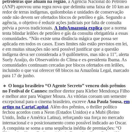
petroleiras que atuam na região
, a Agência Nacional do Petróleo
(ANP) aprovou uma regra nova que delimita uma faixa de 10 km ao
redor de terras indígenas, quilombolas e unidades de conservação
onde não devem ser ofertados blocos de petróleo e gás. Segundo a
agência, o objetivo é reduzir ações judiciais por falta de consulta
prévia a povos tradicionais.
A InfoAmazonia explica
que a norma
tenta blindar leilões de petróleo e gás da consulta obrigatória a essas
comunidades. “Não existe uma distância mágica que possa ser
aplicada em todos os casos. Esses limites não estão previstos em lei,
e em muitas situações não será possível justificar que a questão
indígena deva ser considerada a 9 quilômetros, mas não a 11”, alerta
Suely Araújo, do Observatório do Clima e ex-presidenta Ibama. As
comunidades continuam cercadas por blocos ofertados em leilões,
incluindo o que vai oferecer 68 blocos na Amazônia Legal, marcado
para 17 de junho.
🔸
O longa brasileiro “O Agente Secreto” venceu dois prêmios
no Festival de Cannes:
melhor diretor para Kleber Mendonça Filho
e melhor ator para Wagner Moura. As vitórias coroam um semestre
excepcional para o cinema brasileiro, escreve
Ana Paula Sousa,
em
artigo na CartaCapital
. Além dos prêmios, o thriller político
fechou acordos com a Neon (Estados Unidos) e a Mubi (Reino
Unido, Índia e América Latina), reforçando sua força no mercado
internacional e o posicionamento como possível indicado ao Oscar.
A conquista se soma a uma sequência inédita de premiações: “O