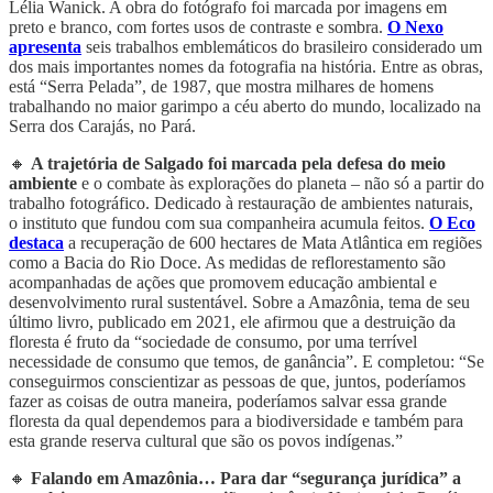
Lélia Wanick. A obra do fotógrafo foi marcada por imagens em
preto e branco, com fortes usos de contraste e sombra.
O Nexo
apresenta
seis trabalhos emblemáticos do brasileiro considerado um
dos mais importantes nomes da fotografia na história. Entre as obras,
está “Serra Pelada”, de 1987, que mostra milhares de homens
trabalhando no maior garimpo a céu aberto do mundo, localizado na
Serra dos Carajás, no Pará.
🔸
A trajetória de Salgado foi marcada pela defesa do meio
ambiente
e o combate às explorações do planeta – não só a partir do
trabalho fotográfico. Dedicado à restauração de ambientes naturais,
o instituto que fundou com sua companheira acumula feitos.
O Eco
destaca
a recuperação de 600 hectares de Mata Atlântica em regiões
como a Bacia do Rio Doce. As medidas de reflorestamento são
acompanhadas de ações que promovem educação ambiental e
desenvolvimento rural sustentável. Sobre a Amazônia, tema de seu
último livro, publicado em 2021, ele afirmou que a destruição da
floresta é fruto da “sociedade de consumo, por uma terrível
necessidade de consumo que temos, de ganância”. E completou: “Se
conseguirmos conscientizar as pessoas de que, juntos, poderíamos
fazer as coisas de outra maneira, poderíamos salvar essa grande
floresta da qual dependemos para a biodiversidade e também para
esta grande reserva cultural que são os povos indígenas.”
🔸
Falando em Amazônia… Para dar “segurança jurídica” a