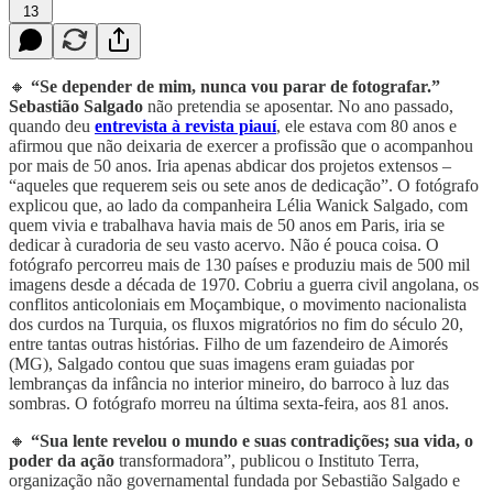
13
🔸
“Se depender de mim, nunca vou parar de fotografar.”
Sebastião Salgado
não pretendia se aposentar. No ano passado,
quando deu
entrevista à revista piauí
, ele estava com 80 anos e
afirmou que não deixaria de exercer a profissão que o acompanhou
por mais de 50 anos. Iria apenas abdicar dos projetos extensos –
“aqueles que requerem seis ou sete anos de dedicação”. O fotógrafo
explicou que, ao lado da companheira Lélia Wanick Salgado, com
quem vivia e trabalhava havia mais de 50 anos em Paris, iria se
dedicar à curadoria de seu vasto acervo. Não é pouca coisa. O
fotógrafo percorreu mais de 130 países e produziu mais de 500 mil
imagens desde a década de 1970. Cobriu a guerra civil angolana, os
conflitos anticoloniais em Moçambique, o movimento nacionalista
dos curdos na Turquia, os fluxos migratórios no fim do século 20,
entre tantas outras histórias. Filho de um fazendeiro de Aimorés
(MG), Salgado contou que suas imagens eram guiadas por
lembranças da infância no interior mineiro, do barroco à luz das
sombras. O fotógrafo morreu na última sexta-feira, aos 81 anos.
🔸
“Sua lente revelou o mundo e suas contradições; sua vida, o
poder da ação
transformadora”, publicou o Instituto Terra,
organização não governamental fundada por Sebastião Salgado e