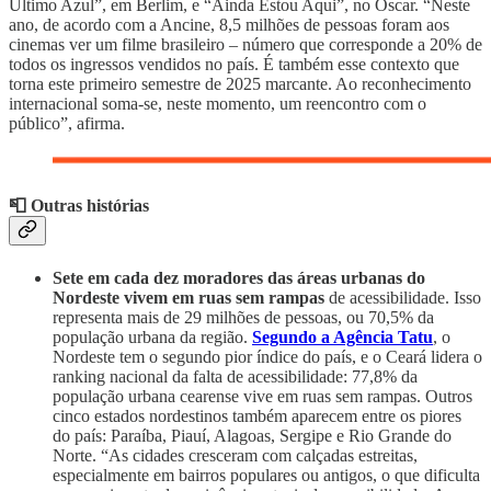
Último Azul”, em Berlim, e “Ainda Estou Aqui”, no Oscar. “Neste
ano, de acordo com a Ancine, 8,5 milhões de pessoas foram aos
cinemas ver um filme brasileiro – número que corresponde a 20% de
todos os ingressos vendidos no país. É também esse contexto que
torna este primeiro semestre de 2025 marcante. Ao reconhecimento
internacional soma-se, neste momento, um reencontro com o
público”, afirma.
📮 Outras histórias
Sete em cada dez moradores das áreas urbanas do
Nordeste vivem em ruas sem rampas
de acessibilidade. Isso
representa mais de 29 milhões de pessoas, ou 70,5% da
população urbana da região.
Segundo a Agência Tatu
, o
Nordeste tem o segundo pior índice do país, e o Ceará lidera o
ranking nacional da falta de acessibilidade: 77,8% da
população urbana cearense vive em ruas sem rampas. Outros
cinco estados nordestinos também aparecem entre os piores
do país: Paraíba, Piauí, Alagoas, Sergipe e Rio Grande do
Norte. “As cidades cresceram com calçadas estreitas,
especialmente em bairros populares ou antigos, o que dificulta