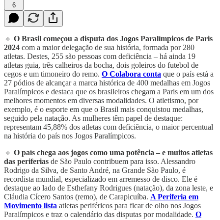
6
🔸
O Brasil começou a disputa dos Jogos Paralímpicos de Paris
2024
com a maior delegação de sua história, formada por 280
atletas. Destes, 255 são pessoas com deficiência – há ainda 19
atletas guia, três calheiros da bocha, dois goleiros do futebol de
cegos e um timoneiro do remo.
O Colabora conta
que o país está a
27 pódios de alcançar a marca histórica de 400 medalhas em Jogos
Paralímpicos e destaca que os brasileiros chegam a Paris em um dos
melhores momentos em diversas modalidades. O atletismo, por
exemplo, é o esporte em que o Brasil mais conquistou medalhas,
seguido pela natação. As mulheres têm papel de destaque:
representam 45,88% dos atletas com deficiência, o maior percentual
na história do país nos Jogos Paralímpicos.
🔸
O país chega aos jogos como uma potência – e muitos atletas
das periferias
de São Paulo contribuem para isso. Alessandro
Rodrigo da Silva, de Santo André, na Grande São Paulo, é
recordista mundial, especializado em arremesso de disco. Ele é
destaque ao lado de Esthefany Rodrigues (natação), da zona leste, e
Cláudia Cícero Santos (remo), de Carapicuíba.
A Periferia em
Movimento lista
atletas periféricos para ficar de olho nos Jogos
Paralímpicos e traz o calendário das disputas por modalidade.
O