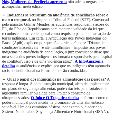
Nós, Mulheres da Periferia apresenta
oito atletas negras para
acompanhar nesta edição.
🔸
Indígenas se retiraram da audiência de conciliação sobre o
marco temporal,
no Supremo Tribunal Federal (STF). Convocadas
pelo ministro Gilmar Mendes, as audiências respondem a ações do
PL, do PP e do Republicanos para manter a validade da lei que
reconheceu o marco temporal como requisito para a demarcação de
terras indígenas. Em carta, a Articulação dos Povos Indígenas do
Brasil (Apib) explicou por que não participará mais: “Diante de
condições inaceitáveis – e até humilhantes – impostas aos povos
indígenas na audiência de conciliação, o juiz conciliador disse que
uma saída dos povos indígenas os tornaria responsáveis pela ‘espiral
de conflitos’. Isso é de uma violência atroz”.
A InfoAmazonia
detalha
as audiências e explica por que os indígenas têm apontado
racismo institucional na forma como são conduzidas.
🔸
Qual o papel dos municípios na alimentação das pessoas?
A
resposta é longa. A administração municipal, além de implementar
um plano de segurança alimentar, pode criar leis para fortalecer a
agricultura familiar ou ainda para limitar o consumo de
ultraprocessados.
O Joio e O Trigo destrincha
as formas como o
poder municipal pode incidir na promoção de uma alimentação
saudável. Um dos caminhos básicos, por exemplo, é aderir ao
Sistema Nacional de Segurança Alimentar e Nutricional (SISAN),