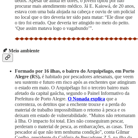
dedos. Apesar de ainda ter dores, o jovem optou por não
procurar mais atendimento médico. Já E. Kaiowá, de 20 anos,
estava com uma bala alojada na cabeça e ouviu de um policial
no local que o tiro deveria ter sido para matar: “Ele disse que
o tiro foi errado. Que deveria ter atingido no meio do peito.
‘Que assim matava logo o vagabundo’”.
🍂 Meio ambiente
Formado por 16 ilhas, o bairro do Arquipélago, em Porto
Alegre (RS),
é habitado por pescadores artesanais, que veem
seu sustento e futuro em risco após as enchentes que atingiram
o estado em maio. O Arquipélago foi o terceiro bairro mais
afetado da capital gaúcha, segundo o Painel Informativo da
Prefeitura de Porto Alegre.
O Nonada explica
que a
correnteza, os detritos que a enchente trouxe e a perda do
material de trabalho impossibilitam o retorno à pesca e os
deixam em estado de vulnerabilidade. “Muitos não retornaram
à Ilha. O impacto foi total. Eles não conseguiram pescar,
perderam o material de pesca, as embarcações, as casas. Tem
pescador aí que não tem nenhuma condição”, conta Gilmar
Coelho, presidente da Colônia de Pescadores Z-5, na ilha da