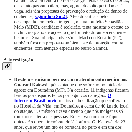
candidatos à prefeitura de Porto Alegre. Nas eleições de 2020,
o assunto passou batido, mas, agora, dos oito postulantes à
vaga, seis têm propostas de prevenção e redução de danos de
enchentes,
segundo o Sul21
. Alvo de críticas pelo
desempenho em meio à tragédia, o atual prefeito Sebastião
Melo (MDB), candidato à reeleição, tenta mostrar o oposto ao
incluir, no plano de ações, o que foi feito durante a enchente
histórica. Sua principal adversária, Maria do Rosário (PT),
também foca em propostas ambientais e de proteção contra
enchentes, com atenção especial ao bairro Sarandi.
📌 Investigação
Desdém e racismo permearam o atendimento médico aos
Guarani Kaiowá
após o ataque que sofreram no início de
agosto em Douradina (MT). Na ocasião, 11 indígenas ficaram
feridos por disparos feitos por jagunços da região.
O
Intercept Brasil ouviu
relatos da hostilização que sofreram
no Hospital da Vida, em Dourados, a cerca de 40 km do local
do ataque. “O médico ficava dizendo que nós indígenas só
roubamos a terra das pessoas. Eu estava com dor e fiquei
quieto. Só queria ir embora de lá”, afirma G. Kaiowá, de 23
anos, que levou um tiro de borracha no peito e em um dos