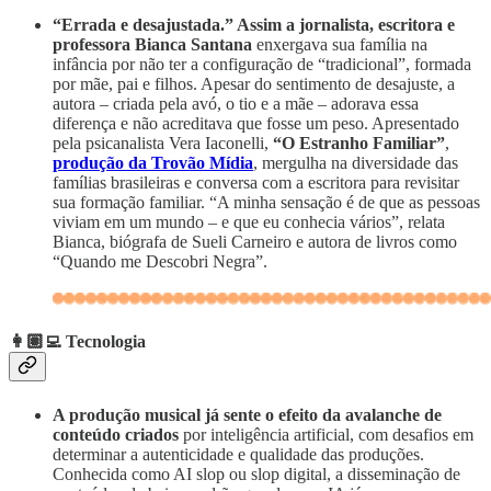
“Errada e desajustada.” Assim a jornalista, escritora e
professora Bianca Santana
enxergava sua família na
infância por não ter a configuração de “tradicional”, formada
por mãe, pai e filhos. Apesar do sentimento de desajuste, a
autora – criada pela avó, o tio e a mãe – adorava essa
diferença e não acreditava que fosse um peso. Apresentado
pela psicanalista Vera Iaconelli,
“O Estranho Familiar”
,
produção da Trovão Mídia
, mergulha na diversidade das
famílias brasileiras e conversa com a escritora para revisitar
sua formação familiar. “A minha sensação é de que as pessoas
viviam em um mundo – e que eu conhecia vários”, relata
Bianca, biógrafa de Sueli Carneiro e autora de livros como
“Quando me Descobri Negra”.
👩🏽‍💻 Tecnologia
A produção musical já sente o efeito da avalanche de
conteúdo criados
por inteligência artificial, com desafios em
determinar a autenticidade e qualidade das produções.
Conhecida como AI slop ou slop digital, a disseminação de