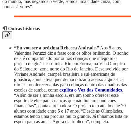
do mundo, mas negamos o verde, somos uma cidade cinza, com
poucas árvores”.
📮 Outras histórias
“Eu vou ser a próxima Rebecca Andrade.”
Aos 8 anos,
Valentina Peruzzi diz a frase com os olhos brilhando. O sonho
dela é compartilhado por outras crianças que integram o
projeto de ginástica rítmica Rio em Forma, na Vila Olímpica
do Salgueiro, zona norte do Rio de Janeiro. Desenvolvida por
Viviane Andrade, campeã brasileira e sul-americana de
ginástica, a iniciativa quer democratizar o acesso à ginástica
rítmica ao oferecer aulas para crianças dentro das quadras das
escolas de samba, como
explica o Voz das Comunidades
.
“Além de ser a minha escola, era um sonho oferecer esse
esporte de elite para crianças que não tinham condições
financeiras”, conta a treinadora. O projeto tem atualmente 70
alunos com idade entre 5 e 17 anos. “Desde as Olimpíadas,
estamos tendo uma procura muito grande. Já tínhamos lista de
espera para as aulas. Agora ela triplicou”, completa.