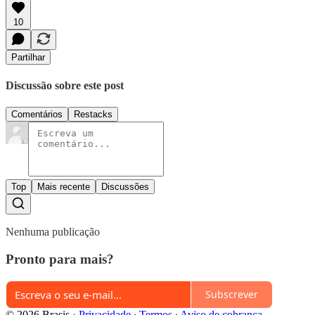
10
Partilhar
Discussão sobre este post
Comentários
Restacks
Top
Mais recente
Discussões
Nenhuma publicação
Pronto para mais?
Subscrever
© 2026 Brasis
·
Privacidade
∙
Termos
∙
Aviso de cobrança