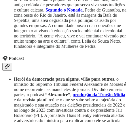
antiga colônia de pescadores que preserva viva suas tradições
e cultura caiçara.
Segundo o Nonada
,
Pedra de Guaratiba, na
zona oeste do Rio de Janeiro, está às margens da Baía de
Sepetiba, uma área degradada pela poluição causada por
grandes empresas. A comunidade busca criar conexões que
integrem o ativismo à educação socioambiental e decolonial
no território. “A gente viveu, vive e vai continuar vivendo por
muito tempo na arte e cultura”, conta Leila de Souza Netto,
fundadora e integrante do Mulheres de Pedra.
🎧 Podcast
Herói da democracia para alguns, vilão para outros,
o
ministro do Supremo Tribunal Federal Alexandre de Moraes é
nome recorrente nas manchetes de jornais. Dividido em seis
partes, o podcast
“Alexandre”
,
produção da Trovão Mídia
e da
revista piauí
, reúne o que se sabe sobre a trajetória do
magistrado e sua atuação nas eleições presidenciais de 2022 e
ao longo de 2023 com investidas contra o ex-presidente Jair
Bolsonaro (PL). A jornalista Thais Bilenky entrevista aliados
e adversários do ministro para explicar como ele se articula.