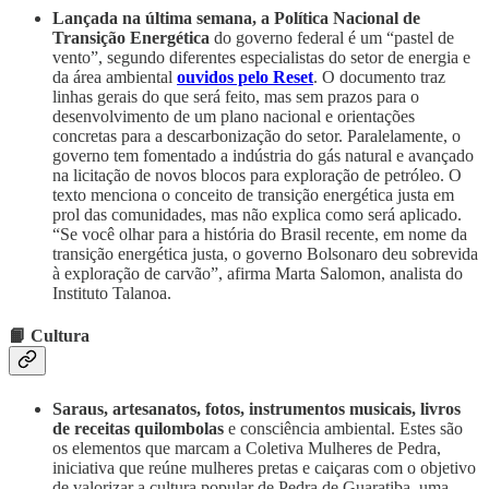
Lançada na última semana, a Política Nacional de
Transição Energética
do governo federal é um “pastel de
vento”, segundo diferentes especialistas do setor de energia e
da área ambiental
ouvidos pelo Reset
. O documento traz
linhas gerais do que será feito, mas sem prazos para o
desenvolvimento de um plano nacional e orientações
concretas para a descarbonização do setor. Paralelamente, o
governo tem fomentado a indústria do gás natural e avançado
na licitação de novos blocos para exploração de petróleo. O
texto menciona o conceito de transição energética justa em
prol das comunidades, mas não explica como será aplicado.
“Se você olhar para a história do Brasil recente, em nome da
transição energética justa, o governo Bolsonaro deu sobrevida
à exploração de carvão”, afirma Marta Salomon, analista do
Instituto Talanoa.
📙 Cultura
Saraus, artesanatos, fotos, instrumentos musicais, livros
de receitas quilombolas
e consciência ambiental. Estes são
os elementos que marcam a Coletiva Mulheres de Pedra,
iniciativa que reúne mulheres pretas e caiçaras com o objetivo
de valorizar a cultura popular de Pedra de Guaratiba, uma