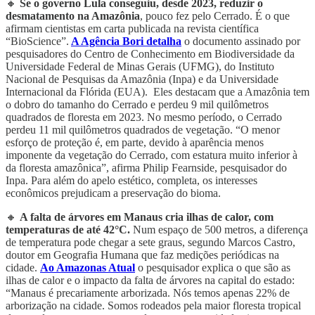
🔸
Se o governo Lula conseguiu, desde 2023, reduzir o
desmatamento na Amazônia
, pouco fez pelo Cerrado. É o que
afirmam cientistas em carta publicada na revista científica
“BioScience”.
A Agência Bori detalha
o documento assinado por
pesquisadores do Centro de Conhecimento em Biodiversidade da
Universidade Federal de Minas Gerais (UFMG), do Instituto
Nacional de Pesquisas da Amazônia (Inpa) e da Universidade
Internacional da Flórida (EUA). Eles destacam que a Amazônia tem
o dobro do tamanho do Cerrado e perdeu 9 mil quilômetros
quadrados de floresta em 2023. No mesmo período, o Cerrado
perdeu 11 mil quilômetros quadrados de vegetação. “O menor
esforço de proteção é, em parte, devido à aparência menos
imponente da vegetação do Cerrado, com estatura muito inferior à
da floresta amazônica”, afirma Philip Fearnside, pesquisador do
Inpa. Para além do apelo estético, completa, os interesses
econômicos prejudicam a preservação do bioma.
🔸
A falta de árvores em Manaus cria ilhas de calor, com
temperaturas de até 42°C.
Num espaço de 500 metros, a diferença
de temperatura pode chegar a sete graus, segundo Marcos Castro,
doutor em Geografia Humana que faz medições periódicas na
cidade.
Ao Amazonas Atual
o pesquisador explica o que são as
ilhas de calor e o impacto da falta de árvores na capital do estado:
“Manaus é precariamente arborizada. Nós temos apenas 22% de
arborização na cidade. Somos rodeados pela maior floresta tropical