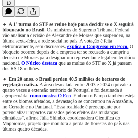
10
🔸
A 1ª turma do STF se reúne hoje para decidir se o X seguirá
bloqueado no Brasil.
Os ministros do Supremo Tribunal Federal
vão analisar a decisão de Alexandre de Moraes que suspendeu, na
última sexta-feira, a rede social no país. A votação é feita
eletronicamente, sem discussões,
explica o Congresso em Foco
.
O
bloqueio ocorreu depois de a empresa ter se recusado a cumprir a
decisão de Moraes para designar um representante legal em território
nacional.
O Núcleo destaca
que as multas do STF ao X já passam
dos R$ 18 milhões.
🔸
Em 20 anos, o Brasil perdeu 40,5 milhões de hectares de
vegetação nativa.
A área desmatada entre 2003 e 2024 equivale a
quatro vezes a extensão território de Portugal e foi destinada à
agropecuária,
como mostra O Eco
. Embora o Pampa também esteja
entre os biomas afetados, a devastação se concentrou na Amazônia,
no Cerrado e no Pantanal. “Essa realidade é preocupante por
potencializar impactos causados pelos efeitos das mudanças
climáticas”, afirma Júlia Shimbo, coordenadora Científica do
Mapbiomas, projeto que monitora a perda de florestas do país nas
últimas quatro décadas.