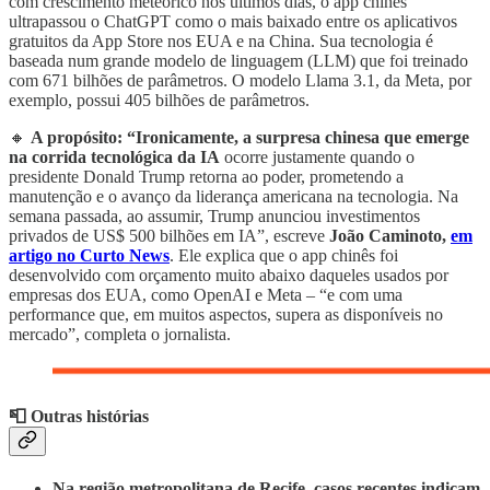
com crescimento meteórico nos últimos dias, o app chinês
ultrapassou o ChatGPT como o mais baixado entre os aplicativos
gratuitos da App Store nos EUA e na China. Sua tecnologia é
baseada num grande modelo de linguagem (LLM) que foi treinado
com 671 bilhões de parâmetros. O modelo Llama 3.1, da Meta, por
exemplo, possui 405 bilhões de parâmetros.
🔸
A propósito:
“Ironicamente, a surpresa chinesa que emerge
na corrida tecnológica da IA
ocorre justamente quando o
presidente Donald Trump retorna ao poder, prometendo a
manutenção e o avanço da liderança americana na tecnologia. Na
semana passada, ao assumir, Trump anunciou investimentos
privados de US$ 500 bilhões em IA”, escreve
João Caminoto,
em
artigo no Curto News
. Ele explica que o app chinês foi
desenvolvido com orçamento muito abaixo daqueles usados por
empresas dos EUA, como OpenAI e Meta – “e com uma
performance que, em muitos aspectos, supera as disponíveis no
mercado”, completa o jornalista.
📮 Outras histórias
Na região metropolitana de Recife, casos recentes indicam