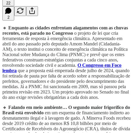
22
2
🔸
Enquanto as cidades enfrentam alagamentos com as chuvas
recentes, está parado no Congresso
o projeto de lei que cria
ferramentas de resposta à emergência climática. Apresentado em
abril do ano passado pelo deputado Amom Mandel (Cidadania-
AM), o texto institui o conceito de emergência climática na Política
Nacional sobre Mudança do Clima (PNMC) e prevê que os entes
federativos construam estratégias conjuntas a cada cinco anos,
envolvendo sociedade civil e academia.
O Congresso em Foco
lembra
que a proposta está emperrada desde julho de 2024, quando
foi retirada de pauta por falta de acordo sobre a responsabilização de
prefeitos, governadores e do presidente pelo descumprimento das
medidas. Já a PNMC foi sancionada em 2009, mas só passou pela
primeira revisão em 2023. Um projeto aprovado no Senado no final
do ano exige revisões obrigatórias a cada dois anos.
🔸
Falando em meio ambiente… O segundo maior frigorífico do
Brasil está envolvido
em um esquema de financiamento indireto ao
desmatamento ilegal e à lavagem de gado. A Minerva Foods recebeu
desde 2019 crédito de ao menos R$ 10,8 bilhões por meio de
Certificados de Recebíveis do Agronegócio (CRA), títulos de dívida