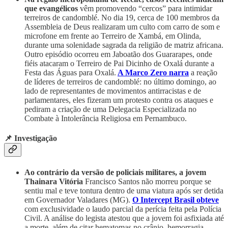
que evangélicos
vêm
promovendo “cercos” para intimidar
terreiros de candomblé. No dia 19, cerca de 100 membros da
Assembleia de Deus realizaram um culto com carro de som e
microfone em frente ao Terreiro de Xambá, em Olinda,
durante uma solenidade sagrada da religião de matriz africana.
Outro episódio ocorreu em Jaboatão dos Guararapes, onde
fiéis atacaram o Terreiro de Pai Dicinho de Oxalá durante a
Festa das Águas para Oxalá.
A Marco Zero narra
a reação
de líderes de terreiros de candomblé: no último domingo, ao
lado de representantes de movimentos antirracistas e de
parlamentares, eles fizeram um protesto contra os ataques e
pediram a criação de uma Delegacia Especializada no
Combate à Intolerância Religiosa em Pernambuco.
📌 Investigação
Ao contrário da versão de policiais militares, a jovem
Thainara
Vitória
Francisco Santos não morreu porque se
sentiu mal e teve tontura dentro de uma viatura após ser detida
em Governador Valadares (MG).
O Intercept Brasil obteve
com exclusividade o laudo parcial da perícia feita pela Polícia
Civil. A análise do legista atestou que a jovem foi asfixiada até
a morte, além de citar hematomas no crânio, hemorragia,