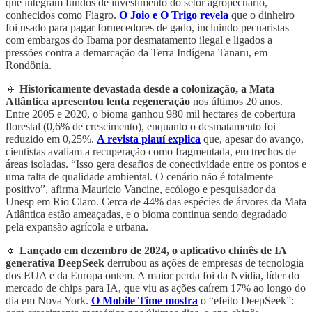
que integram fundos de investimento do setor agropecuário,
conhecidos como Fiagro.
O Joio e O Trigo revela
que o dinheiro
foi usado para pagar fornecedores de gado, incluindo pecuaristas
com embargos do Ibama por desmatamento ilegal e ligados a
pressões contra a demarcação da Terra Indígena Tanaru, em
Rondônia.
🔸
Historicamente devastada desde a colonização, a Mata
Atlântica apresentou lenta
regeneração
nos últimos 20 anos.
Entre 2005 e 2020, o bioma ganhou 980 mil hectares de cobertura
florestal (0,6% de crescimento), enquanto o desmatamento foi
reduzido em 0,25%.
A revista piauí explica
que, apesar do avanço,
cientistas avaliam a recuperação como fragmentada, em trechos de
áreas isoladas. “Isso gera desafios de conectividade entre os pontos e
uma falta de qualidade ambiental. O cenário não é totalmente
positivo”, afirma Maurício Vancine, ecólogo e pesquisador da
Unesp em Rio Claro. Cerca de 44% das espécies de árvores da Mata
Atlântica estão ameaçadas, e o bioma continua sendo degradado
pela expansão agrícola e urbana.
🔸
Lançado em dezembro de 2024, o aplicativo chinês de IA
generativa DeepSeek
derrubou as ações de empresas de tecnologia
dos EUA e da Europa ontem. A maior perda foi da Nvidia, líder do
mercado de chips para IA, que viu as ações caírem 17% ao longo do
dia em Nova York.
O Mobile Time mostra
o “efeito DeepSeek”: