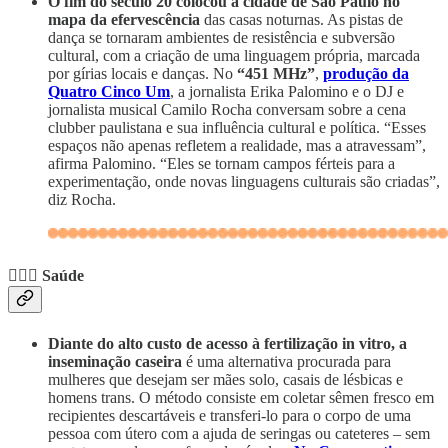
O fim do século 20 colocou a cidade de São Paulo no
mapa da efervescência
das casas noturnas. As pistas de
dança se tornaram ambientes de resistência e subversão
cultural, com a criação de uma linguagem própria, marcada
por gírias locais e danças. No
“451 MHz”
,
produção da
Quatro Cinco Um
, a jornalista Erika Palomino e o DJ e
jornalista musical Camilo Rocha conversam sobre a cena
clubber paulistana e sua influência cultural e política. “Esses
espaços não apenas refletem a realidade, mas a atravessam”,
afirma Palomino. “Eles se tornam campos férteis para a
experimentação, onde novas linguagens culturais são criadas”,
diz Rocha.
👩🏾‍⚕️
Saúde
Diante do alto custo de acesso à fertilização in vitro, a
inseminação caseira
é uma alternativa procurada para
mulheres que desejam ser mães solo, casais de lésbicas e
homens trans. O método consiste em coletar sêmen fresco em
recipientes descartáveis e transferi-lo para o corpo de uma
pessoa com útero com a ajuda de seringas ou cateteres – sem