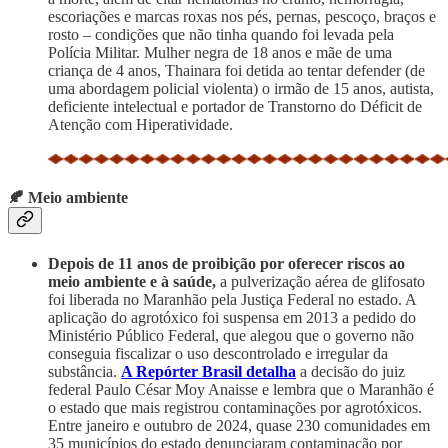
escoriações e marcas roxas nos pés, pernas, pescoço, braços e
rosto – condições que não tinha quando foi levada pela
Polícia Militar. Mulher negra de 18 anos e mãe de uma
criança de 4 anos, Thainara foi detida ao tentar defender (de
uma abordagem policial violenta) o irmão de 15 anos, autista,
deficiente intelectual e portador de Transtorno do Déficit de
Atenção com Hiperatividade.
🍂 Meio ambiente
Depois de 11 anos de proibição por oferecer riscos ao
meio ambiente e à saúde,
a pulverização aérea de glifosato
foi liberada no Maranhão pela Justiça Federal no estado. A
aplicação do agrotóxico foi suspensa em 2013 a pedido do
Ministério Público Federal, que alegou que o governo não
conseguia fiscalizar o uso descontrolado e irregular da
substância.
A Repórter Brasil detalha
a decisão do juiz
federal Paulo César Moy Anaisse e lembra que o Maranhão é
o estado que mais registrou contaminações por agrotóxicos.
Entre janeiro e outubro de 2024, quase 230 comunidades em
35 municípios do estado denunciaram contaminação por