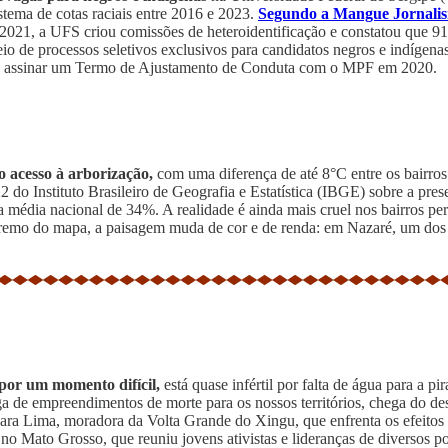
istema de cotas raciais entre 2016 e 2023.
Segundo a Mangue Jornali
2021, a UFS criou comissões de heteroidentificação e constatou que 91 
o de processos seletivos exclusivos para candidatos negros e indígena
ós assinar um Termo de Ajustamento de Conduta com o MPF em 2020.
 acesso à arborização,
com uma diferença de até 8°C entre os bairros
do Instituto Brasileiro de Geografia e Estatística (IBGE) sobre a pres
 média nacional de 34%. A realidade é ainda mais cruel nos bairros p
emo do mapa, a paisagem muda de cor e de renda: em Nazaré, um dos 
 por um momento difícil,
está quase infértil por falta de água para a pi
Chega de empreendimentos de morte para os nossos territórios, chega do 
a Sara Lima, moradora da Volta Grande do Xingu, que enfrenta os efeitos
no Mato Grosso, que reuniu jovens ativistas e lideranças de diversos po