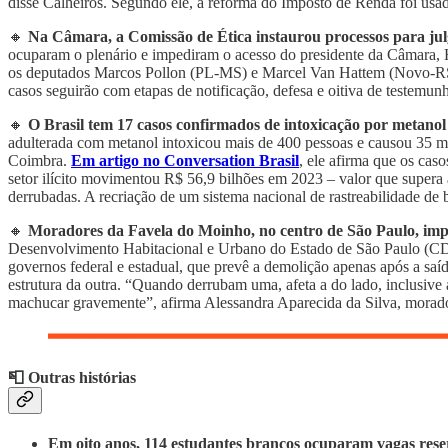
disse Calheiros. Segundo ele, a reforma do Imposto de Renda foi usad
🔸
Na Câmara,
a Comissão de Ética instaurou processos para jul
ocuparam o plenário e impediram o acesso do presidente da Câmara,
os deputados Marcos Pollon (PL-MS) e Marcel Van Hattem (Novo-RS), 
casos seguirão com etapas de notificação, defesa e oitiva de testemun
🔸
O Brasil tem 17 casos confirmados de intoxicação por metanol
adulterada com metanol intoxicou mais de 400 pessoas e causou 35 
Coimbra.
Em artigo no Conversation Brasil
, ele afirma que os cas
setor ilícito movimentou R$ 56,9 bilhões em 2023 – valor que supera a
derrubadas. A recriação de um sistema nacional de rastreabilidade de
🔸
Moradores da Favela do Moinho,
no centro de São Paulo, im
Desenvolvimento Habitacional e Urbano do Estado de São Paulo (CD
governos federal e estadual, que prevê a demolição apenas após a sa
estrutura da outra. “Quando derrubam uma, afeta a do lado, inclusive
machucar gravemente”, afirma Alessandra Aparecida da Silva, morado
📮 Outras histórias
Em oito anos, 114 estudantes brancos ocuparam vagas rese