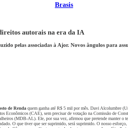
Brasis
ireitos autorais na era da IA
uzido pelas associadas à Ajor. Novos ângulos para ass
posto de Renda
quem ganha até R$ 5 mil por mês. Davi Alcolumbre (Uni
tos Econômicos (CAE), sem precisar de votação na Comissão de Consti
heiros (MDB-AL). Ele, por sua vez, afirmou que pretende manter o tex
ndado. O que tiver que ser suprimido, será suprimido. O nosso esforço,