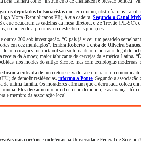
a pela Câmara como “instrumento de chantagem e pressão política” vincu
gar os deputados bolsonaristas
que, em motim, obstruíram os trabalho
 Hugo Motta (Republicanos-PB), à sua cadeira.
Segundo o Canal My
que ocuparam as cadeiras da mesa diretora, e Zé Trovão (PL-SC), que
has, o que tende a prolongar o desfecho das punições.
e outros 200 sob investigação. “O país já viveu um pesadelo semelhan
mortes em dez municípios”, lembra
Roberto Uchôa de Oliveira Santos
os de intoxicações por metanol são sintoma de um mercado ilegal de beb
 receita da Ambev, maior fabricante de cervejas da América Latina. “É e
 bebidas, nos moldes do antigo Sicobe, mas com tecnologias modernas, é
pediram a entrada
de uma retroescavadeira e um trator na comunidade
HU) de demolir residências,
informa a Ponte
. Segundo a associação 
ída da última família. Os moradores afirmam que a derrubada coloca em 
 a minha. Eles deixaram o muro da creche demolido, e as crianças têm u
ra e membro da associação local.
rvagas para negros e indígenas
na Universidade Federal de Sergipe (