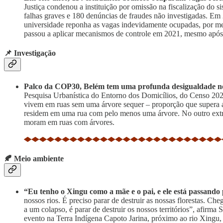
Justiça condenou a instituição por omissão na fiscalização do s
falhas graves e 180 denúncias de fraudes não investigadas. Em 
universidade reponha as vagas indevidamente ocupadas, por mei
passou a aplicar mecanismos de controle em 2021, mesmo ap
📌 Investigação
Palco da COP30, Belém tem uma profunda desigualdade no
Pesquisa Urbanística do Entorno dos Domicílios, do Censo 2022 
vivem em ruas sem uma árvore sequer – proporção que supera a
residem em uma rua com pelo menos uma árvore. No outro extr
moram em ruas com árvores.
🍂 Meio ambiente
“Eu tenho o Xingu como a mãe e o pai, e ele está passando
nossos rios. É preciso parar de destruir as nossas florestas. 
a um colapso, é parar de destruir os nossos territórios”, afirm
evento na Terra Indígena Capoto Jarina, próximo ao rio Xingu, 