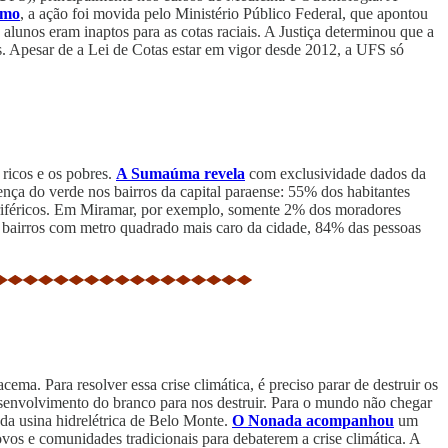
smo
, a ação foi movida pelo Ministério Público Federal, que apontou
alunos eram inaptos para as cotas raciais. A Justiça determinou que a
s. Apesar de a Lei de Cotas estar em vigor desde 2012, a UFS só
 ricos e os pobres.
A Sumaúma revela
com exclusividade dados da
ença do verde nos bairros da capital paraense: 55% dos habitantes
eriféricos. Em Miramar, por exemplo, somente 2% dos moradores
bairros com metro quadrado mais caro da cidade, 84% das pessoas
racema. Para resolver essa crise climática, é preciso parar de destruir os
desenvolvimento do branco para nos destruir. Para o mundo não chegar
 da usina hidrelétrica de Belo Monte.
O Nonada acompanhou
um
vos e comunidades tradicionais para debaterem a crise climática. A