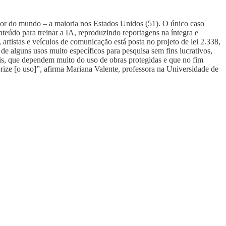
edor do mundo – a maioria nos Estados Unidos (51). O único caso
eúdo para treinar a IA, reproduzindo reportagens na íntegra e
artistas e veículos de comunicação está posta no projeto de lei 2.338,
e alguns usos muito específicos para pesquisa sem fins lucrativos,
iais, que dependem muito do uso de obras protegidas e que no fim
ize [o uso]”, afirma Mariana Valente, professora na Universidade de