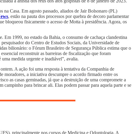
lada à anistia dos réus dos atos golpistas de 8 de janeiro de 2023.
s na Casa. Em agosto passado, aliados de Jair Bolsonaro (PL)
News
, estão na pauta dos processos por quebra de decoro parlamentar
 bloqueou fisicamente o acesso de Motta à presidência. Agora, os
te. Em 1999, no estado da Bahia, o consumo de cachaça clandestina
, pesquisador do Centro de Estudos Sociais, da Universidade de
idas bilionário: o Fórum Brasileiro de Segurança Pública estima que o
ssencial reconstruir as barreiras de fiscalização que foram
 uma medida urgente e inadiável”, avalia.
 ontem. A ação foi uma resposta à tentativa da Companhia de
de moradores, a iniciativa descumpre o acordo firmado entre os
risco as casas geminadas, já que a destruição de uma compromete a
m campinho para brincar ali. Elas podem passar para aquela parte e se
UFS), principalmente nos cursos de Medicina e Odontologia. A