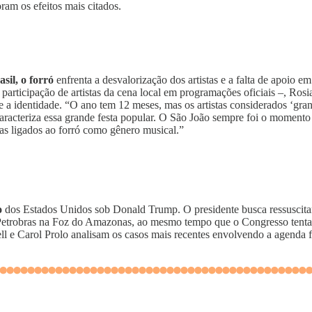
ram os efeitos mais citados.
il, o forró
enfrenta a desvalorização dos artistas e a falta de apoio e
articipação de artistas da cena local em programações oficiais –, Rosian
o e a identidade. “O ano tem 12 meses, mas os artistas considerados ‘gr
aracteriza essa grande festa popular. O São João sempre foi o momento d
stas ligados ao forró como gênero musical.”
o
dos Estados Unidos sob Donald Trump. O presidente busca ressuscitar
Petrobras na Foz do Amazonas, ao mesmo tempo que o Congresso tenta in
ell e Carol Prolo analisam os casos mais recentes envolvendo a agenda 