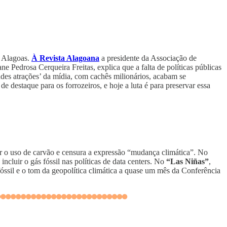
m Alagoas.
À Revista Alagoana
a presidente da Associação de
e Pedrosa Cerqueira Freitas, explica que a falta de políticas públicas
andes atrações’ da mídia, com cachês milionários, acabam se
e destaque para os forrozeiros, e hoje a luta é para preservar essa
 o uso de carvão e censura a expressão “mudança climática”. No
cluir o gás fóssil nas políticas de data centers. No
“Las Niñas”
,
fóssil e o tom da geopolítica climática a quase um mês da Conferência