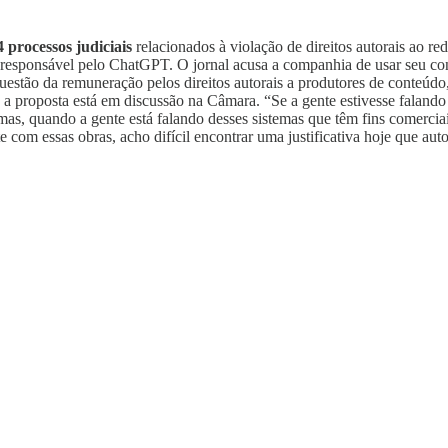
4 processos judiciais
relacionados à violação de direitos autorais ao r
 responsável pelo ChatGPT. O jornal acusa a companhia de usar seu cont
uestão da remuneração pelos direitos autorais a produtores de conteúdo, 
 proposta está em discussão na Câmara. “Se a gente estivesse falando d
l, mas, quando a gente está falando desses sistemas que têm fins comerc
 essas obras, acho difícil encontrar uma justificativa hoje que autor