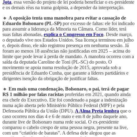
Jota
, essa versão do projeto de lei poderia beneficiar o ex-presidente
e os demais réus na trama golpista, a depender da interpretação.
🔸
A oposição tenta uma manobra para evitar a cassação de
Eduardo Bolsonaro (PL-SP)
por excesso de faltas: ele foi indicado
para assumir a liderança da Minoria na Câmara. Como líder, terá
suas faltas abonadas,
explica o Congresso em Foco
. Desde março,
o deputado vive nos Estados Unidos. Sua licença terminou em julho
e, depois disso, ele não registrou presença em nenhuma sessão. Já
foram ao menos 18 ausências não justificadas em 2025 – acima do
limite que pode levar à perda de mandato. A manobra ocorreu com a
saída da deputada Caroline de Toni (PL-SC) do posto. O
movimento se apoia numa resolução de 2015, aprovada sob a
presidência de Eduardo Cunha, que garante a líderes partidários e
dirigentes isenção da obrigação de justificar faltas.
🔸
Em mais uma condenação, Bolsonaro, o pai, terá de pagar
R$ 1 milhão por falas racistas
proferidas em 2021, quando ainda
era chefe do Executivo. Ele foi condenado a pagar a indenização
numa ação aberta pelo Ministério Público Federal (MPF) e pela
Defensoria Pública da União (DPU).
A Alma Preta lembra
que o
caso ocorreu nos dias 4 e 6 de maio e em 8 de julho daquele ano,
durante live de Bolsonaro numa rede social. O ex-presidente
comparou o cabelo crespo de uma pessoa negra, presente na live,
com um “criatório de baratas”. A defesa dele alegou que as